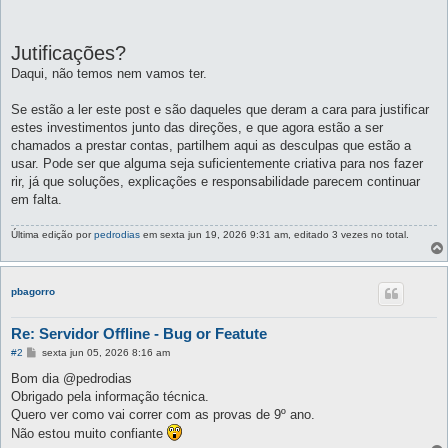
Jutificações?
Daqui, não temos nem vamos ter.
Se estão a ler este post e são daqueles que deram a cara para justificar
estes investimentos junto das direções, e que agora estão a ser
chamados a prestar contas, partilhem aqui as desculpas que estão a
usar. Pode ser que alguma seja suficientemente criativa para nos fazer
rir, já que soluções, explicações e responsabilidade parecem continuar
em falta.
Última edição por
pedrodias
em sexta jun 19, 2026 9:31 am, editado 3 vezes no total.
pbagorro
Re: Servidor Offline - Bug or Featute
M
#2
sexta jun 05, 2026 8:16 am
e
n
Bom dia @pedrodias
s
Obrigado pela informação técnica.
a
g
Quero ver como vai correr com as provas de 9º ano.
e
Não estou muito confiante
m