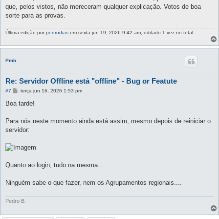
que, pelos vistos, não mereceram qualquer explicação. Votos de boa
sorte para as provas.
Última edição por
pedrodias
em sexta jun 19, 2026 9:42 am, editado 1 vez no total.
Pmb
Re: Servidor Offline está "offline" - Bug or Featute
M
#7
terça jun 16, 2026 1:53 pm
e
n
Boa tarde!
s
a
g
Para nós neste momento ainda está assim, mesmo depois de reiniciar o
e
servidor:
m
Quanto ao login, tudo na mesma...
Ninguém sabe o que fazer, nem os Agrupamentos regionais....
Pedro B.