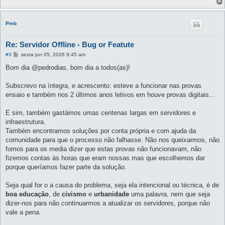
Pmb
Re: Servidor Offline - Bug or Featute
M
#3
sexta jun 05, 2026 8:45 am
e
n
Bom dia @pedrodias, bom dia a todos(as)!
s
a
g
Subscrevo na íntegra, e acrescento: esteve a funcionar nas provas
e
ensaio e também nos 2 últimos anos letivos em houve provas digitais...
m
E sim, também gastámos umas centenas largas em servidores e
infraestrutura.
Também encontramos soluções por conta própria e com ajuda da
comunidade para que o processo não falhasse. Não nos queixarmos, não
fomos para os media dizer que estas provas não funcionavam, não
fizemos contas às horas que eram nossas mas que escolhemos dar
porque queríamos fazer parte da solução.
Seja qual for o a causa do problema, seja ela intencional ou técnica, é de
boa educação
, de
civismo
e
urbanidade
uma palavra, nem que seja
dizer-nos para não continuarmos a atualizar os servidores, porque não
vale a pena.