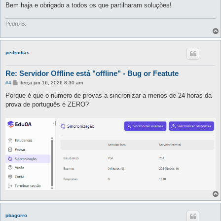
Bem haja e obrigado a todos os que partilharam soluções!
Pedro B.
pedrodias
Re: Servidor Offline está "offline" - Bug or Featute
M
#4
terça jun 16, 2026 8:30 am
e
n
Porque é que o número de provas a sincronizar a menos de 24 horas da
s
prova de português é ZERO?
a
g
e
m
pbagorro