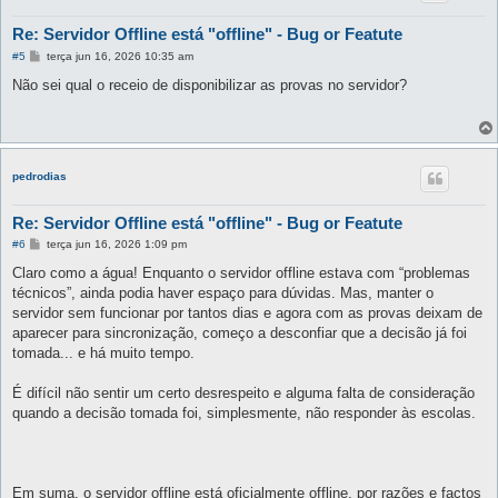
Re: Servidor Offline está "offline" - Bug or Featute
M
#5
terça jun 16, 2026 10:35 am
e
n
Não sei qual o receio de disponibilizar as provas no servidor?
s
a
g
e
m
pedrodias
Re: Servidor Offline está "offline" - Bug or Featute
M
#6
terça jun 16, 2026 1:09 pm
e
n
Claro como a água! Enquanto o servidor offline estava com “problemas
s
técnicos”, ainda podia haver espaço para dúvidas. Mas, manter o
a
g
servidor sem funcionar por tantos dias e agora com as provas deixam de
e
aparecer para sincronização, começo a desconfiar que a decisão já foi
m
tomada... e há muito tempo.
É difícil não sentir um certo desrespeito e alguma falta de consideração
quando a decisão tomada foi, simplesmente, não responder às escolas.
Em suma, o servidor offline está oficialmente offline, por razões e factos