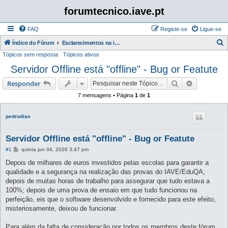
forumtecnico.iave.pt
FAQ
Registe-se
Ligue-se
P
Índice do Fórum
Esclarecimentos na instalação e utilização das aplicações para as provas digitais 2026
Tópicos sem resposta
Tópicos ativos
e
Servidor Offline está "offline" - Bug or Featute
s
q
Pesquisar
Pesquisa 
Responder
u
7 mensagens • Página
1
de
1
i
s
pedrodias
a
Servidor Offline está "offline" - Bug or Featute
r
M
#1
quinta jun 04, 2026 3:47 pm
e
n
Depois de milhares de euros investidos pelas escolas para garantir a
s
qualidade e a segurança na realização das provas do IAVE/EduQA;
a
g
depois de muitas horas de trabalho para assegurar que tudo estava a
e
100%; depois de uma prova de ensaio em que tudo funcionou na
m
perfeição, eis que o software desenvolvido e fornecido para este efeito,
misteriosamente, deixou de funcionar.
Para além da falta de consideração por todos os membros deste fórum