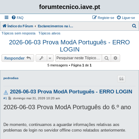
forumtecnico.iave.pt
FAQ
Registe-se
Ligue-se
P
Índice do Fórum
Esclarecimentos na instalação e utilização das aplicações para as provas digitais 2026
Tópicos sem resposta
Tópicos ativos
e
2026-06-03 Prova ModA Português - ERRO
s
LOGIN
q
u
Pesquisar
Pesquisa 
Responder
i
5 mensagens • Página
1
de
1
s
a
pedrodias
r
2026-06-03 Prova ModA Português - ERRO LOGIN
M
#1
domingo mai 31, 2026 10:20 am
e
2026-06-03 Prova ModA Português do 6.º ano
n
s
a
g
e
De momento, continuamos a aguardar informações relativas aos
m
problemas de login no servidor offline como relatados anteriormente.