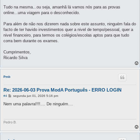
a
g
Tudo na mesma...ou seja, amanhã lá vamos nós para as provas
e
online...uma viagem para o desconhecido.
m
Para além de não nos dizerem nada sobre este assunto, ninguém fala do
facto de ter havido investimentos quer a nivel de tempo/pessoal, quer a
nivel financeiro, para termos os colégios/escolas aptos para que tudo
corra bem durante os exames.
Cumprimentos,
Ricardo Silva
Pmb
Re: 2026-06-03 Prova ModA Português - ERRO LOGIN
M
#4
segunda jun 01, 2026 5:16 pm
e
n
Nem uma palavra!!!!.... De ninguém....
s
a
g
e
m
Pedro B.