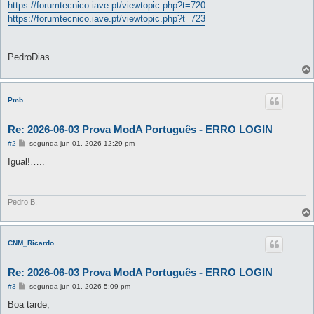
https://forumtecnico.iave.pt/viewtopic.php?t=720
https://forumtecnico.iave.pt/viewtopic.php?t=723
PedroDias
Pmb
Re: 2026-06-03 Prova ModA Português - ERRO LOGIN
M
#2
segunda jun 01, 2026 12:29 pm
e
n
Igual!…..
s
a
g
e
m
Pedro B.
CNM_Ricardo
Re: 2026-06-03 Prova ModA Português - ERRO LOGIN
M
#3
segunda jun 01, 2026 5:09 pm
e
n
Boa tarde,
s