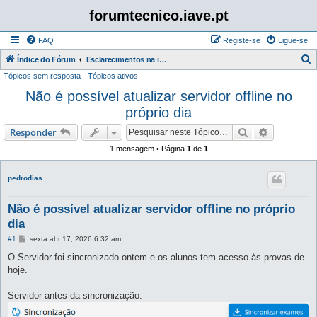
forumtecnico.iave.pt
FAQ
Registe-se
Ligue-se
P
Índice do Fórum
Esclarecimentos na instalação e utilização das aplicações para as provas digitais 2026
Tópicos sem resposta
Tópicos ativos
e
Não é possível atualizar servidor offline no
s
próprio dia
q
u
Pesquisar
Pesquisa 
Responder
i
1 mensagem • Página
1
de
1
s
a
pedrodias
r
Não é possível atualizar servidor offline no próprio
dia
M
#1
sexta abr 17, 2026 6:32 am
e
n
O Servidor foi sincronizado ontem e os alunos tem acesso às provas de
s
hoje.
a
g
e
Servidor antes da sincronização:
m