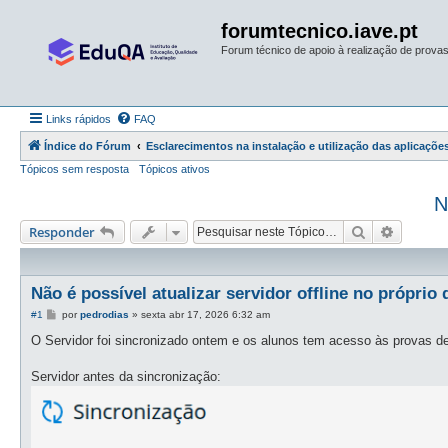
forumtecnico.iave.pt
Forum técnico de apoio à realização de provas 
Links rápidos
FAQ
Índice do Fórum
Esclarecimentos na instalação e utilização das aplicações
Tópicos sem resposta
Tópicos ativos
N
Pesquisar
Pesquis
Responder
Não é possível atualizar servidor offline no próprio 
M
#1
por
pedrodias
»
sexta abr 17, 2026 6:32 am
e
n
O Servidor foi sincronizado ontem e os alunos tem acesso às provas de
s
a
g
Servidor antes da sincronização:
e
m