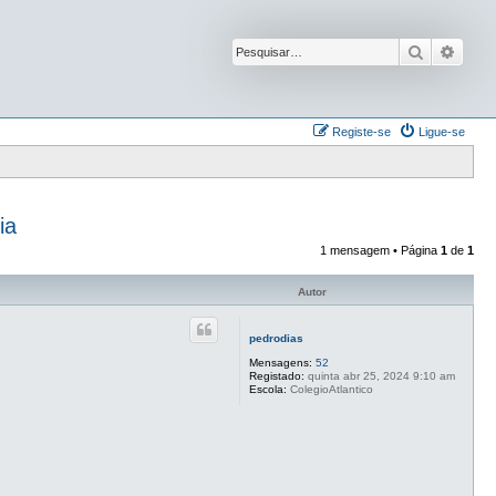
Pesquisar
Pesqu
Registe-se
Ligue-se
ia
1 mensagem • Página
1
de
1
Autor
pedrodias
Mensagens:
52
Registado:
quinta abr 25, 2024 9:10 am
Escola:
ColegioAtlantico