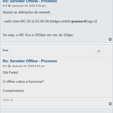
Re: Servidor Offline - Proxmox
M
#13
quinta jun 18, 2026 4:54 pm
e
n
Ajustei as definições de network.
s
a
g
--net0 virtio=BC:24:11:01:0A:0A,bridge=vmbr0,
queues=8
,tag=11
e
m
Ou seja, o NIC fica a 10Gbps em vez de 1Gbps.
Pmb
Re: Servidor Offline - Proxmox
M
#14
sexta jun 19, 2026 8:43 am
e
n
Olá Pedro!
s
a
g
O offline voltou a funcionar?
e
m
Cumprimentos
Pedro B.