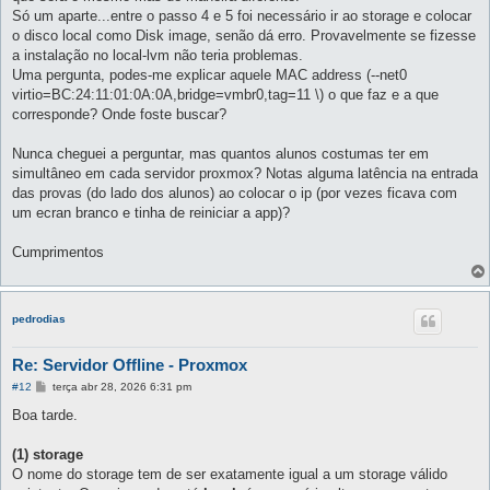
Só um aparte...entre o passo 4 e 5 foi necessário ir ao storage e colocar
o disco local como Disk image, senão dá erro. Provavelmente se fizesse
a instalação no local-lvm não teria problemas.
Uma pergunta, podes-me explicar aquele MAC address (--net0
virtio=BC:24:11:01:0A:0A,bridge=vmbr0,tag=11 \) o que faz e a que
corresponde? Onde foste buscar?
Nunca cheguei a perguntar, mas quantos alunos costumas ter em
simultâneo em cada servidor proxmox? Notas alguma latência na entrada
das provas (do lado dos alunos) ao colocar o ip (por vezes ficava com
um ecran branco e tinha de reiniciar a app)?
Cumprimentos
pedrodias
Re: Servidor Offline - Proxmox
M
#12
terça abr 28, 2026 6:31 pm
e
n
Boa tarde.
s
a
g
(1) storage
e
O nome do storage tem de ser exatamente igual a um storage válido
m