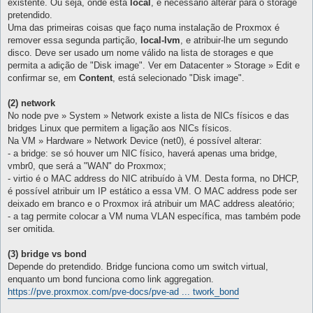
existente. Ou seja, onde está
local
, é necessário alterar para o storage
pretendido.
Uma das primeiras coisas que faço numa instalação de Proxmox é
remover essa segunda partição,
local-lvm
, e atribuir-lhe um segundo
disco. Deve ser usado um nome válido na lista de storages e que
permita a adição de "Disk image". Ver em Datacenter » Storage » Edit e
confirmar se, em
Content
, está selecionado "Disk image".
(2) network
No node pve » System » Network existe a lista de NICs físicos e das
bridges Linux que permitem a ligação aos NICs físicos.
Na VM » Hardware » Network Device (net0), é possível alterar:
- a bridge: se só houver um NIC físico, haverá apenas uma bridge,
vmbr0, que será a "WAN" do Proxmox;
- virtio é o MAC address do NIC atribuído à VM. Desta forma, no DHCP,
é possível atribuir um IP estático a essa VM. O MAC address pode ser
deixado em branco e o Proxmox irá atribuir um MAC address aleatório;
- a tag permite colocar a VM numa VLAN específica, mas também pode
ser omitida.
(3) bridge vs bond
Depende do pretendido. Bridge funciona como um switch virtual,
enquanto um bond funciona como link aggregation.
https://pve.proxmox.com/pve-docs/pve-ad ... twork_bond