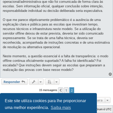
operacional/administrativa que não foi comunicada de forma clara às
escolas. Sem informação oficial, qualquer conclusão sobre intenção,
responsabilidade individual ou decisão deliberada seria especulativa.
O que me parece objetivamente problemático é a ausência de uma
explicação clara e pública para as escolas que investiram tempo,
recursos técnicos e infraestrutura neste modelo. Se a utilização do
servidor offline deixou de estar prevista, deveria ter sido comunicado
expressamente. Se se trata de uma falha técnica, deveria ser
reconhecida, acompanhada de instruções concretas e de uma estimativa
de resolução ou alternativa operacional.
Neste momento, a questão essencial é a falta de transparência: o modo
offline continua oficialmente suportado? A falha foi identificada? Foi
escalada? Que instruções devem seguir as escolas que prepararam a
realização das provas com base nesse modelo?
Responder
1
2
Anterior
15 mensagens
Ir para
Este site utiliza cookies para lhe proporcionar
uma melhor experiência.
Saiba mais
Índice do Fórum
O Fuso Horário do Fórum é
UTC