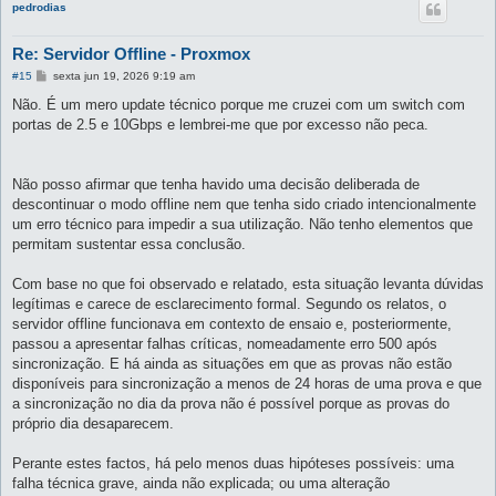
pedrodias
Re: Servidor Offline - Proxmox
M
#15
sexta jun 19, 2026 9:19 am
e
n
Não. É um mero update técnico porque me cruzei com um switch com
s
portas de 2.5 e 10Gbps e lembrei-me que por excesso não peca.
a
g
e
m
Não posso afirmar que tenha havido uma decisão deliberada de
descontinuar o modo offline nem que tenha sido criado intencionalmente
um erro técnico para impedir a sua utilização. Não tenho elementos que
permitam sustentar essa conclusão.
Com base no que foi observado e relatado, esta situação levanta dúvidas
legítimas e carece de esclarecimento formal. Segundo os relatos, o
servidor offline funcionava em contexto de ensaio e, posteriormente,
passou a apresentar falhas críticas, nomeadamente erro 500 após
sincronização. E há ainda as situações em que as provas não estão
disponíveis para sincronização a menos de 24 horas de uma prova e que
a sincronização no dia da prova não é possível porque as provas do
próprio dia desaparecem.
Perante estes factos, há pelo menos duas hipóteses possíveis: uma
falha técnica grave, ainda não explicada; ou uma alteração