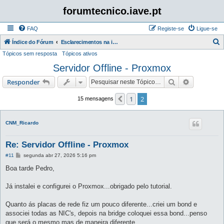
forumtecnico.iave.pt
FAQ
Registe-se
Ligue-se
P
Índice do Fórum
Esclarecimentos na instalação e utilização das aplicações para as provas digitais 2026
Tópicos sem resposta
Tópicos ativos
e
Servidor Offline - Proxmox
s
q
Pesquisar
Pesquisa 
Responder
u
1
2
Anterior
15 mensagens
i
s
CNM_Ricardo
a
r
Re: Servidor Offline - Proxmox
M
#11
segunda abr 27, 2026 5:16 pm
e
n
Boa tarde Pedro,
s
a
g
Já instalei e configurei o Proxmox...obrigado pelo tutorial.
e
m
Quanto ás placas de rede fiz um pouco diferente...criei um bond e
associei todas as NIC's, depois na bridge coloquei essa bond...penso
que será o mesmo mas de maneira diferente.