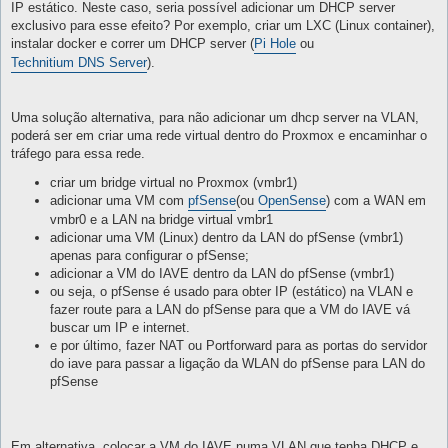
IP estático. Neste caso, seria possível adicionar um DHCP server
exclusivo para esse efeito? Por exemplo, criar um LXC (Linux container),
instalar docker e correr um DHCP server (
Pi Hole
ou
Technitium DNS Server
).
Uma solução alternativa, para não adicionar um dhcp server na VLAN,
poderá ser em criar uma rede virtual dentro do Proxmox e encaminhar o
tráfego para essa rede.
criar um bridge virtual no Proxmox (vmbr1)
adicionar uma VM com
pfSense
(ou
OpenSense
) com a WAN em
vmbr0 e a LAN na bridge virtual vmbr1
adicionar uma VM (Linux) dentro da LAN do pfSense (vmbr1)
apenas para configurar o pfSense;
adicionar a VM do IAVE dentro da LAN do pfSense (vmbr1)
ou seja, o pfSense é usado para obter IP (estático) na VLAN e
fazer route para a LAN do pfSense para que a VM do IAVE vá
buscar um IP e internet.
e por último, fazer NAT ou Portforward para as portas do servidor
do iave para passar a ligação da WLAN do pfSense para LAN do
pfSense
Em alternativa, colocar a VM do IAVE numa VLAN que tenha DHCP e