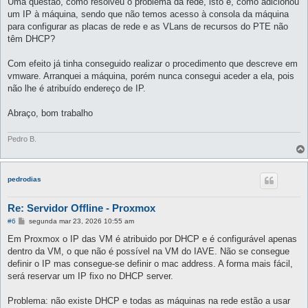
Uma questão, como resolveu o problema da rede, isto é, como adicionou
um IP à máquina, sendo que não temos acesso à consola da máquina
para configurar as placas de rede e as VLans de recursos do PTE não
têm DHCP?
Com efeito já tinha conseguido realizar o procedimento que descreve em
vmware. Arranquei a máquina, porém nunca consegui aceder a ela, pois
não lhe é atribuído endereço de IP.
Abraço, bom trabalho
Pedro B.
pedrodias
Re: Servidor Offline - Proxmox
M
#6
segunda mar 23, 2026 10:55 am
e
n
Em Proxmox o IP das VM é atribuido por DHCP e é configurável apenas
s
dentro da VM, o que não é possível na VM do IAVE. Não se consegue
a
g
definir o IP mas consegue-se definir o mac address. A forma mais fácil,
e
será reservar um IP fixo no DHCP server.
m
Problema: não existe DHCP e todas as máquinas na rede estão a usar