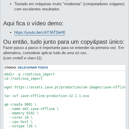
Testado em máquinas muito "modestas" (computadores vulgares)
com excelentes resultados.
Aqui fica o vídeo demo:
https://youtu.be/c4iY3ATDeH0
Ou então, tudo junto para um copy&past único:
Fazer passo a passo é importante para se entender da primeira vez. Em
alternativa, considerar aplicar tudo de uma só vez...
(com vmbr0 e vlan=11)
CÓDIGO:
SELECIONAR TODOS
mkdir -p /root/ova_import

cd /root/ova_import

wget https://assets.iave.pt/production/vm-images/iave-offline-
tar xvf iave-offline-production-v2-1-1.ova

qm create 9001 \

  --name ed1-iave-offline \

  --memory 8192 \

  --cores 10 \

  --cpu host \

  --ostype l26 \
