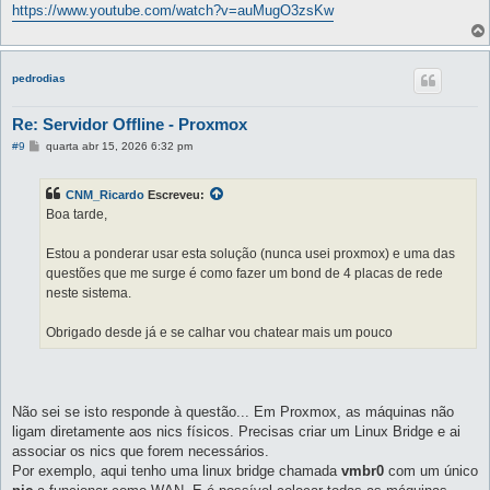
g
https://www.youtube.com/watch?v=auMugO3zsKw
e
m
pedrodias
Re: Servidor Offline - Proxmox
M
#9
quarta abr 15, 2026 6:32 pm
e
n
s
CNM_Ricardo
Escreveu:
a
g
Boa tarde,
e
m
Estou a ponderar usar esta solução (nunca usei proxmox) e uma das
questões que me surge é como fazer um bond de 4 placas de rede
neste sistema.
Obrigado desde já e se calhar vou chatear mais um pouco
Não sei se isto responde à questão... Em Proxmox, as máquinas não
ligam diretamente aos nics físicos. Precisas criar um Linux Bridge e ai
associar os nics que forem necessários.
Por exemplo, aqui tenho uma linux bridge chamada
vmbr0
com um único