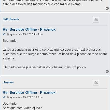
esteja acessível das máquinas que vão fazer o exame.
CNM_Ricardo
Re: Servidor Offline - Proxmox
M
#7
quarta abr 15, 2026 2:44 pm
e
n
Boa tarde,
s
a
g
Estou a ponderar usar esta solução (nunca usei proxmox) e uma das
e
questões que me surge é como fazer um bond de 4 placas de rede neste
m
sistema.
Obrigado desde já e se calhar vou chatear mais um pouco
pbagorro
Re: Servidor Offline - Proxmox
M
#8
quarta abr 15, 2026 6:03 pm
e
n
Boa tarde
s
Será que este vídeo ajuda?
a