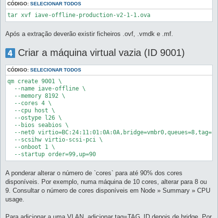
CÓDIGO:
SELECIONAR TODOS
Após a extração deverão existir ficheiros .ovf, .vmdk e .mf.
Criar a máquina virtual vazia (ID 9001)
CÓDIGO:
SELECIONAR TODOS
qm create 9001 \

  --name iave-offline \

  --memory 8192 \

  --cores 4 \

  --cpu host \

  --ostype l26 \

  --bios seabios \

  --net0 virtio=BC:24:11:01:0A:0A,bridge=vmbr0,queues=8,tag=11
  --scsihw virtio-scsi-pci \

  --onboot 1 \

  --startup order=99,up=90
A ponderar alterar o número de `cores` para até 90% dos cores
disponíveis. Por exemplo, numa máquina de 10 cores, alterar para 8 ou
9. Consultar o número de cores disponíveis em Node » Summary » CPU
usage.
Para adicionar a uma VLAN, adicionar tag=TAG_ID depois de bridge. Por