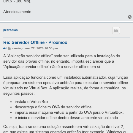
Linux - 180 Mb).
Atenciosamente
pedrodias
Re: Servidor Offline - Proxmox
M
#4
domingo mar 22, 2026 10:50 pm
e
n
A “Aplicação servidor offline” pode ser utilizada para a instalação do
s
servidor das provas offline, no entanto, importa esclarecer que a
a
g
“Aplicação servidor offline” não é o servidor offline em si.
e
m
Essa aplicação funciona como um instalador/automatizador, cuja função
é preparar um sistema operativo anfitrião para executar o servidor offline
virtualizado no VirtualBox. A aplicação realiza, de forma automática, os
seguintes passos:
instala o VirtualBox;
descarrega o ficheiro OVA do servidor offline;
importa essa máquina virtual a partir do OVA para o VirtualBox;
e inicia o servidor offline dentro desse ambiente virtualizado.
Ou seja, trata-se de uma solução assente em virtualização de nível 2,
em que existe um sistema operativo anfitrião (por exemplo, Windows ou