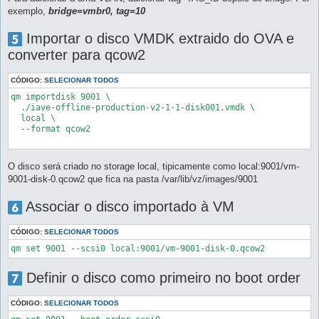
exemplo,
bridge=vmbr0, tag=10
Importar o disco VMDK extraido do OVA e
converter para qcow2
CÓDIGO:
SELECIONAR TODOS
qm importdisk 9001 \

  ./iave-offline-production-v2-1-1-disk001.vmdk \

  local \

  --format qcow2

O disco será criado no storage local, tipicamente como local:9001/vm-
9001-disk-0.qcow2 que fica na pasta /var/lib/vz/images/9001
Associar o disco importado à VM
CÓDIGO:
SELECIONAR TODOS
Definir o disco como primeiro no boot order
CÓDIGO:
SELECIONAR TODOS