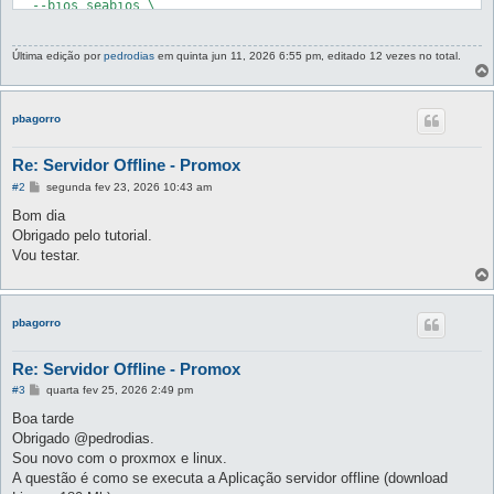
  --bios seabios \

  --net0 virtio=BC:24:11:01:0A:0A,bridge=vmbr0,queues=8,tag=11
  --scsihw virtio-scsi-pci \

  --onboot 1 \

Última edição por
pedrodias
em quinta jun 11, 2026 6:55 pm, editado 12 vezes no total.
  --startup order=99,up=90

sync

pbagorro
qm importdisk 9001 \

  ./iave-offline-production-v2-1-1-disk001.vmdk \

Re: Servidor Offline - Promox
  local \

M
  --format qcow2

#2
segunda fev 23, 2026 10:43 am
e
n
Bom dia
sync

s
Obrigado pelo tutorial.
a
g
qm set 9001 --scsi0 local:9001/vm-9001-disk-0.qcow2

Vou testar.
e
qm set 9001 --boot order=scsi0

m
qm config 9001

pbagorro
cd /root/

rm -r /root/ova_import

Re: Servidor Offline - Promox
M
#3
quarta fev 25, 2026 2:49 pm
e
n
Boa tarde
s
Obrigado @pedrodias.
a
g
Sou novo com o proxmox e linux.
e
A questão é como se executa a Aplicação servidor offline (download
m