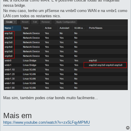
nic
a funcionar como WAN. E é possível colocar todas as máquinas
nessa bridge.
No meu caso, tenho um pfSense na vmbr0 como WAN e na vmbr1 como
LAN com todos os restantes nics.
Mas sim, também podes criar bonds muito facilmente...
Mais em
https://www.youtube.com/watch?v=zx5LFqyMPMU