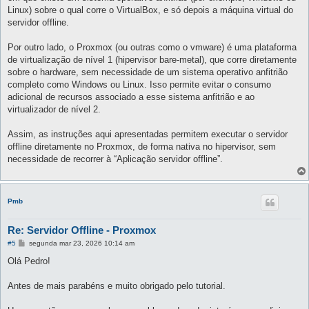
Linux) sobre o qual corre o VirtualBox, e só depois a máquina virtual do
servidor offline.
Por outro lado, o Proxmox (ou outras como o vmware) é uma plataforma
de virtualização de nível 1 (hipervisor bare-metal), que corre diretamente
sobre o hardware, sem necessidade de um sistema operativo anfitrião
completo como Windows ou Linux. Isso permite evitar o consumo
adicional de recursos associado a esse sistema anfitrião e ao
virtualizador de nível 2.
Assim, as instruções aqui apresentadas permitem executar o servidor
offline diretamente no Proxmox, de forma nativa no hipervisor, sem
necessidade de recorrer à “Aplicação servidor offline”.
Pmb
Re: Servidor Offline - Proxmox
M
#5
segunda mar 23, 2026 10:14 am
e
n
Olá Pedro!
s
a
g
Antes de mais parabéns e muito obrigado pelo tutorial.
e
m