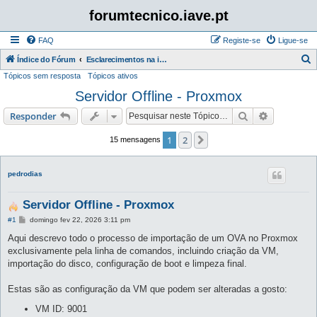
forumtecnico.iave.pt
FAQ
Registe-se
Ligue-se
P
Índice do Fórum
Esclarecimentos na instalação e utilização das aplicações para as provas digitais 2026
Tópicos sem resposta
Tópicos ativos
e
Servidor Offline - Proxmox
s
q
Pesquisar
Pesquisa 
Responder
u
1
2
Próximo
15 mensagens
i
s
pedrodias
a
r
Servidor Offline - Proxmox
M
#1
domingo fev 22, 2026 3:11 pm
e
n
Aqui descrevo todo o processo de importação de um OVA no Proxmox
s
exclusivamente pela linha de comandos, incluindo criação da VM,
a
g
importação do disco, configuração de boot e limpeza final.
e
m
Estas são as configuração da VM que podem ser alteradas a gosto:
VM ID: 9001