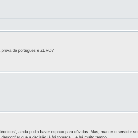
a prova de português é ZERO?
técnicos”, ainda podia haver espaço para dúvidas. Mas, manter o servidor sem
esconfiar que a decisão já foi tomada... e há muito tempo.