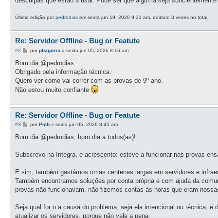
desculpas que estão a usar. Pode ser que alguma seja suficientemente cr
Última edição por
pedrodias
em sexta jun 19, 2026 9:31 am, editado 3 vezes no total.
Re: Servidor Offline - Bug or Featute
M
#2
por
pbagorro
»
sexta jun 05, 2026 8:16 am
e
n
Bom dia @pedrodias
s
Obrigado pela informação técnica.
a
g
Quero ver como vai correr com as provas de 9º ano.
e
Não estou muito confiante
m
Re: Servidor Offline - Bug or Featute
M
#3
por
Pmb
»
sexta jun 05, 2026 8:45 am
e
n
Bom dia @pedrodias, bom dia a todos(as)!
s
a
g
Subscrevo na íntegra, e acrescento: esteve a funcionar nas provas ens
e
m
E sim, também gastámos umas centenas largas em servidores e infraes
Também encontramos soluções por conta própria e com ajuda da comun
provas não funcionavam, não fizemos contas às horas que eram nossa
Seja qual for o a causa do problema, seja ela intencional ou técnica, é
atualizar os servidores, porque não vale a pena.