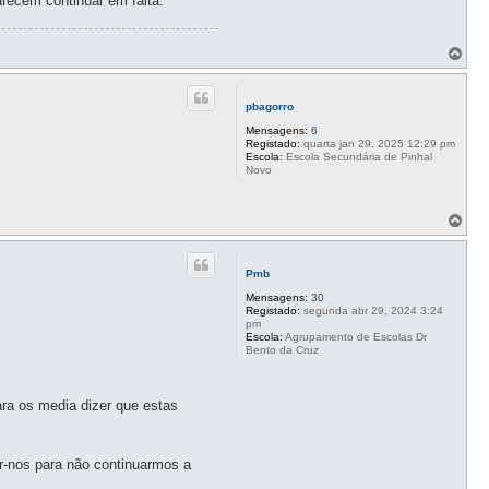
arecem continuar em falta.
T
o
p
o
pbagorro
Mensagens:
6
Registado:
quarta jan 29, 2025 12:29 pm
Escola:
Escola Secundária de Pinhal
Novo
T
o
p
o
Pmb
Mensagens:
30
Registado:
segunda abr 29, 2024 3:24
pm
Escola:
Agrupamento de Escolas Dr
Bento da Cruz
ra os media dizer que estas
r-nos para não continuarmos a