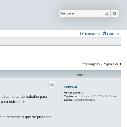
Pesquisar
Pesqu
Registe-se
Ligue-se
7 mensagens • Página
1
de
1
Autor
pedrodias
Mensagens:
52
uitas horas de trabalho para
Registado:
quinta abr 25, 2024 9:10 am
Escola:
ColegioAtlantico
para este efeito,
 se a mensagem que se pretende