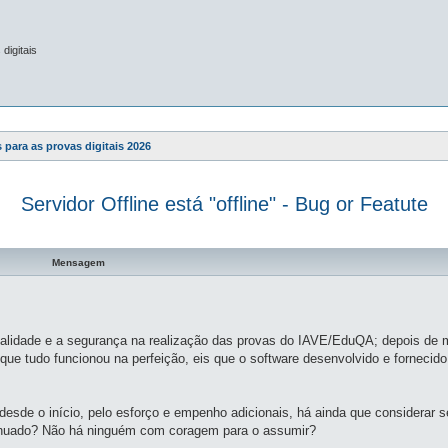
digitais
 para as provas digitais 2026
Servidor Offline está "offline" - Bug or Featute
a avançada
Mensagem
qualidade e a segurança na realização das provas do IAVE/EduQA; depois de m
e tudo funcionou na perfeição, eis que o software desenvolvido e fornecido 
desde o início, pelo esforço e empenho adicionais, há ainda que considerar
tinuado? Não há ninguém com coragem para o assumir?