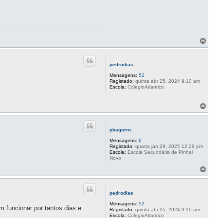
T
o
p
o
pedrodias
Mensagens:
52
Registado:
quinta abr 25, 2024 9:10 am
Escola:
ColegioAtlantico
T
o
p
o
pbagorro
Mensagens:
6
Registado:
quarta jan 29, 2025 12:29 pm
Escola:
Escola Secundária de Pinhal
Novo
T
o
p
o
pedrodias
Mensagens:
52
 funcionar por tantos dias e
Registado:
quinta abr 25, 2024 9:10 am
Escola:
ColegioAtlantico