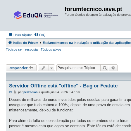
forumtecnico.iave.pt
Forum técnico de apoio à realização de provas 
Links rápidos
FAQ
Índice do Fórum
Esclarecimentos na instalação e utilização das aplicações
Tópicos sem resposta
Tópicos ativos
Pesquisar
Pesquis
Responder
Servidor Offline está "offline" - Bug or Featute
M
#1
por
pedrodias
»
quinta jun 04, 2026 3:47 pm
e
n
Depois de milhares de euros investidos pelas escolas para garantir a 
s
assegurar que tudo estava a 100%; depois de uma prova de ensaio em qu
a
g
misteriosamente, deixou de funcionar.
e
m
Para além da falta de consideração por todos os membros deste fórum 
passar é mesmo esta que agora se constata. Este fórum está descon