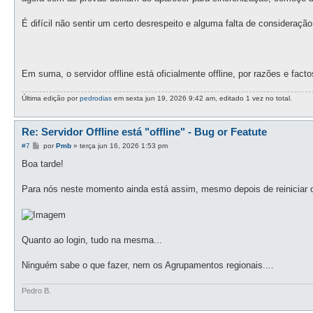
a
g
e
É difícil não sentir um certo desrespeito e alguma falta de consideraç
m
Em suma, o servidor offline está oficialmente offline, por razões e fac
Última edição por
pedrodias
em sexta jun 19, 2026 9:42 am, editado 1 vez no total.
Re: Servidor Offline está "offline" - Bug or Featute
M
#7
por
Pmb
»
terça jun 16, 2026 1:53 pm
e
n
Boa tarde!
s
a
g
Para nós neste momento ainda está assim, mesmo depois de reiniciar o
e
m
Quanto ao login, tudo na mesma...
Ninguém sabe o que fazer, nem os Agrupamentos regionais....
Pedro B.