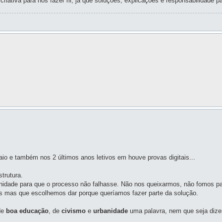
iativa para nos fazer rir, já que soluções, explicações e responsabilidade p
aio e também nos 2 últimos anos letivos em houve provas digitais...
trutura.
idade para que o processo não falhasse. Não nos queixarmos, não fomos pa
s mas que escolhemos dar porque queríamos fazer parte da solução.
 de
boa educação
, de
civismo
e
urbanidade
uma palavra, nem que seja dize