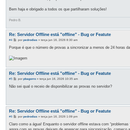
Bem haja e obrigado a todos os que partilharam soluções!
Pedro B.
Re: Servidor Offline está "offline" - Bug or Featute
M
#4
por
pedrodias
»
terça jun 16, 2026 8:30 am
e
n
Porque é que o número de provas a sincronizar a menos de 24 horas d
s
a
g
e
m
Re: Servidor Offline está "offline" - Bug or Featute
M
#5
por
pbagorro
»
terça jun 16, 2026 10:35 am
e
n
Não sei qual o receio de disponibilizar as provas no servidor?
s
a
g
e
m
Re: Servidor Offline está "offline" - Bug or Featute
M
#6
por
pedrodias
»
terça jun 16, 2026 1:09 pm
e
n
Claro como a água! Enquanto o servidor offline estava com “problemas 
s
agora com as provas deixam de aparecer para sincronização, começo a d