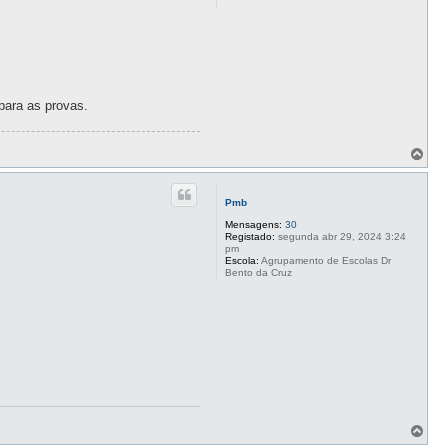
 para as provas.
T
o
p
o
Pmb
Mensagens:
30
Registado:
segunda abr 29, 2024 3:24
pm
Escola:
Agrupamento de Escolas Dr
Bento da Cruz
T
o