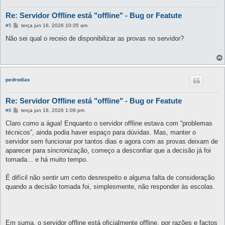
Re: Servidor Offline está "offline" - Bug or Featute
M
#5
terça jun 16, 2026 10:35 am
e
n
Não sei qual o receio de disponibilizar as provas no servidor?
s
a
g
e
m
pedrodias
Re: Servidor Offline está "offline" - Bug or Featute
M
#6
terça jun 16, 2026 1:09 pm
e
n
Claro como a água! Enquanto o servidor offline estava com “problemas
s
técnicos”, ainda podia haver espaço para dúvidas. Mas, manter o
a
g
servidor sem funcionar por tantos dias e agora com as provas deixam de
e
aparecer para sincronização, começo a desconfiar que a decisão já foi
m
tomada... e há muito tempo.
É difícil não sentir um certo desrespeito e alguma falta de consideração
quando a decisão tomada foi, simplesmente, não responder às escolas.
Em suma, o servidor offline está oficialmente offline, por razões e factos