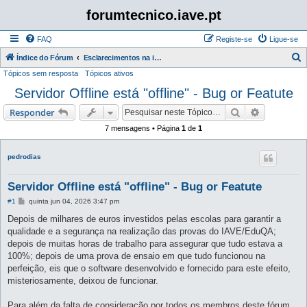
forumtecnico.iave.pt
FAQ
Registe-se
Ligue-se
P
Índice do Fórum
Esclarecimentos na instalação e utilização das aplicações para as provas digitais 2026
Tópicos sem resposta
Tópicos ativos
e
Servidor Offline está "offline" - Bug or Featute
s
q
Pesquisar
Pesquisa 
Responder
u
7 mensagens • Página
1
de
1
i
s
pedrodias
a
Servidor Offline está "offline" - Bug or Featute
r
M
#1
quinta jun 04, 2026 3:47 pm
e
n
Depois de milhares de euros investidos pelas escolas para garantir a
s
qualidade e a segurança na realização das provas do IAVE/EduQA;
a
g
depois de muitas horas de trabalho para assegurar que tudo estava a
e
100%; depois de uma prova de ensaio em que tudo funcionou na
m
perfeição, eis que o software desenvolvido e fornecido para este efeito,
misteriosamente, deixou de funcionar.
Para além da falta de consideração por todos os membros deste fórum