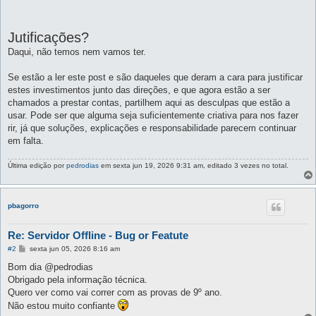
Jutificações?
Daqui, não temos nem vamos ter.
Se estão a ler este post e são daqueles que deram a cara para justificar
estes investimentos junto das direções, e que agora estão a ser
chamados a prestar contas, partilhem aqui as desculpas que estão a
usar. Pode ser que alguma seja suficientemente criativa para nos fazer
rir, já que soluções, explicações e responsabilidade parecem continuar
em falta.
Última edição por
pedrodias
em sexta jun 19, 2026 9:31 am, editado 3 vezes no total.
pbagorro
Re: Servidor Offline - Bug or Featute
M
#2
sexta jun 05, 2026 8:16 am
e
n
Bom dia @pedrodias
s
Obrigado pela informação técnica.
a
g
Quero ver como vai correr com as provas de 9º ano.
e
Não estou muito confiante
m