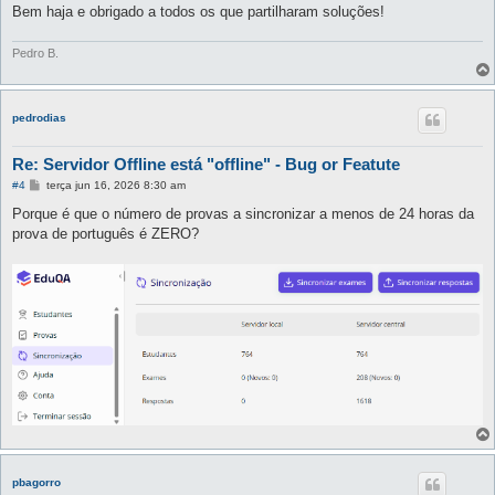
Bem haja e obrigado a todos os que partilharam soluções!
Pedro B.
pedrodias
Re: Servidor Offline está "offline" - Bug or Featute
M
#4
terça jun 16, 2026 8:30 am
e
n
Porque é que o número de provas a sincronizar a menos de 24 horas da
s
prova de português é ZERO?
a
g
e
m
pbagorro