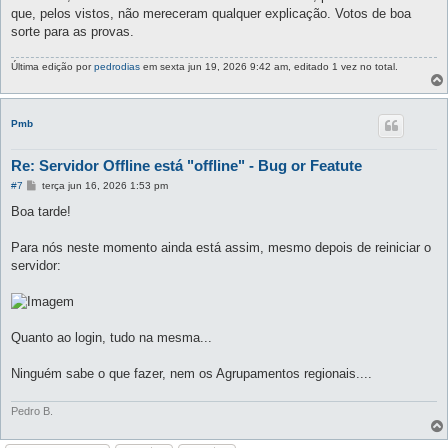
que, pelos vistos, não mereceram qualquer explicação. Votos de boa
sorte para as provas.
Última edição por
pedrodias
em sexta jun 19, 2026 9:42 am, editado 1 vez no total.
Pmb
Re: Servidor Offline está "offline" - Bug or Featute
M
#7
terça jun 16, 2026 1:53 pm
e
n
Boa tarde!
s
a
g
Para nós neste momento ainda está assim, mesmo depois de reiniciar o
e
servidor:
m
Quanto ao login, tudo na mesma...
Ninguém sabe o que fazer, nem os Agrupamentos regionais....
Pedro B.