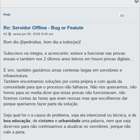
Pmb
Re: Servidor Offline - Bug or Featute
M
#3
sexta jun 05, 2026 8:45 am
e
n
Bom dia @pedrodias, bom dia a todos(as)!
s
a
g
Subscrevo na íntegra, e acrescento: esteve a funcionar nas provas
e
ensaio e também nos 2 últimos anos letivos em houve provas digitais...
m
E sim, também gastámos umas centenas largas em servidores e
infraestrutura.
Também encontramos soluções por conta própria e com ajuda da
comunidade para que o processo não falhasse. Não nos queixarmos, não
fomos para os media dizer que estas provas não funcionavam, não
fizemos contas às horas que eram nossas mas que escolhemos dar
porque queríamos fazer parte da solução.
Seja qual for o a causa do problema, seja ela intencional ou técnica, é de
boa educação
, de
civismo
e
urbanidade
uma palavra, nem que seja
dizer-nos para não continuarmos a atualizar os servidores, porque não
vale a pena.