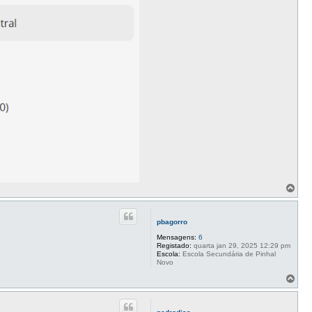
T
o
p
o
pbagorro
Mensagens:
6
Registado:
quarta jan 29, 2025 12:29 pm
Escola:
Escola Secundária de Pinhal
Novo
T
o
p
o