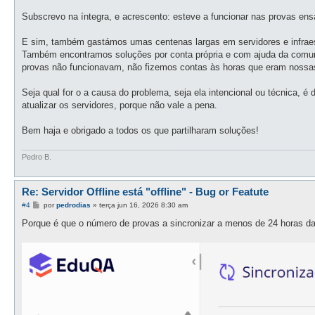
a
g
Subscrevo na íntegra, e acrescento: esteve a funcionar nas provas ens
e
m
E sim, também gastámos umas centenas largas em servidores e infraes
Também encontramos soluções por conta própria e com ajuda da comun
provas não funcionavam, não fizemos contas às horas que eram nossa
Seja qual for o a causa do problema, seja ela intencional ou técnica, é
atualizar os servidores, porque não vale a pena.
Bem haja e obrigado a todos os que partilharam soluções!
Pedro B.
Re: Servidor Offline está "offline" - Bug or Featute
M
#4
por
pedrodias
»
terça jun 16, 2026 8:30 am
e
n
Porque é que o número de provas a sincronizar a menos de 24 horas d
s
a
g
e
m