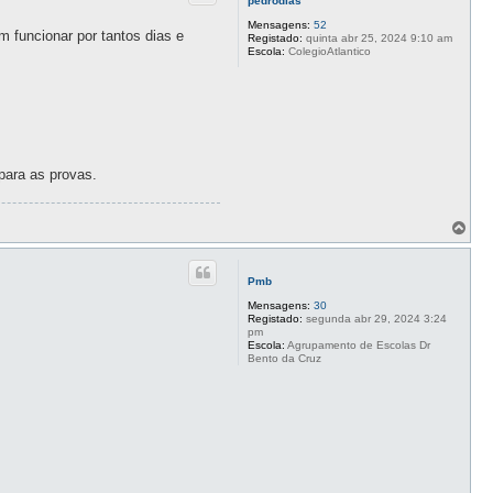
pedrodias
Mensagens:
52
 funcionar por tantos dias e
Registado:
quinta abr 25, 2024 9:10 am
Escola:
ColegioAtlantico
 para as provas.
T
o
p
o
Pmb
Mensagens:
30
Registado:
segunda abr 29, 2024 3:24
pm
Escola:
Agrupamento de Escolas Dr
Bento da Cruz