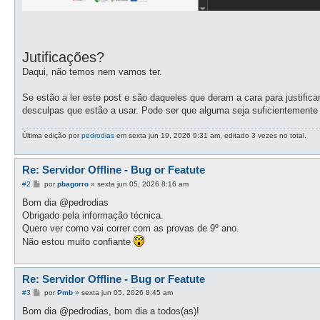
Jutificações?
Daqui, não temos nem vamos ter.
Se estão a ler este post e são daqueles que deram a cara para justifica
desculpas que estão a usar. Pode ser que alguma seja suficientemente cr
Última edição por
pedrodias
em sexta jun 19, 2026 9:31 am, editado 3 vezes no total.
Re: Servidor Offline - Bug or Featute
M
#2
por
pbagorro
»
sexta jun 05, 2026 8:16 am
e
n
Bom dia @pedrodias
s
Obrigado pela informação técnica.
a
g
Quero ver como vai correr com as provas de 9º ano.
e
Não estou muito confiante
m
Re: Servidor Offline - Bug or Featute
M
#3
por
Pmb
»
sexta jun 05, 2026 8:45 am
e
n
Bom dia @pedrodias, bom dia a todos(as)!
s