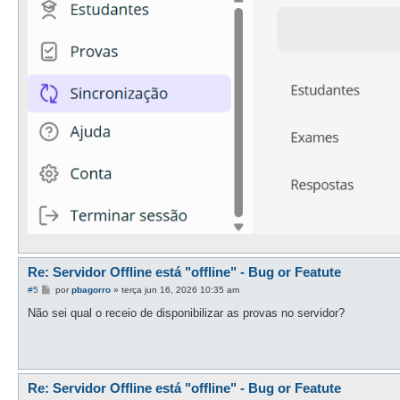
Re: Servidor Offline está "offline" - Bug or Featute
M
#5
por
pbagorro
»
terça jun 16, 2026 10:35 am
e
n
Não sei qual o receio de disponibilizar as provas no servidor?
s
a
g
e
m
Re: Servidor Offline está "offline" - Bug or Featute