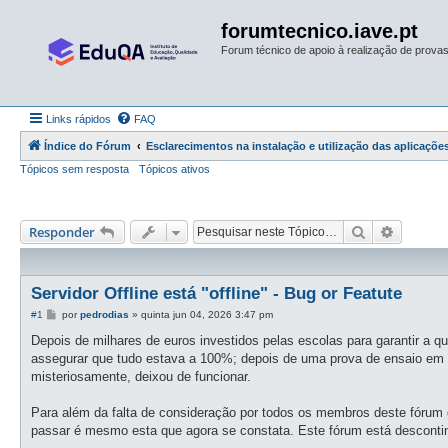
forumtecnico.iave.pt
Forum técnico de apoio à realização de provas 
Links rápidos
FAQ
Índice do Fórum
Esclarecimentos na instalação e utilização das aplicações
Tópicos sem resposta
Tópicos ativos
Pesquisar
Pesquis
Responder
Servidor Offline está "offline" - Bug or Featute
M
#1
por
pedrodias
»
quinta jun 04, 2026 3:47 pm
e
n
Depois de milhares de euros investidos pelas escolas para garantir a 
s
assegurar que tudo estava a 100%; depois de uma prova de ensaio em qu
a
g
misteriosamente, deixou de funcionar.
e
m
Para além da falta de consideração por todos os membros deste fórum 
passar é mesmo esta que agora se constata. Este fórum está descon