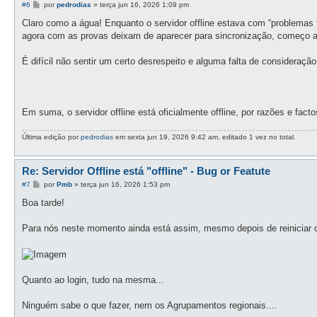
M
#6
por
pedrodias
»
terça jun 16, 2026 1:09 pm
e
n
Claro como a água! Enquanto o servidor offline estava com “problemas 
s
agora com as provas deixam de aparecer para sincronização, começo a d
a
g
e
É difícil não sentir um certo desrespeito e alguma falta de consideraç
m
Em suma, o servidor offline está oficialmente offline, por razões e fac
Última edição por
pedrodias
em sexta jun 19, 2026 9:42 am, editado 1 vez no total.
Re: Servidor Offline está "offline" - Bug or Featute
M
#7
por
Pmb
»
terça jun 16, 2026 1:53 pm
e
n
Boa tarde!
s
a
g
Para nós neste momento ainda está assim, mesmo depois de reiniciar o
e
m
Quanto ao login, tudo na mesma...
Ninguém sabe o que fazer, nem os Agrupamentos regionais....