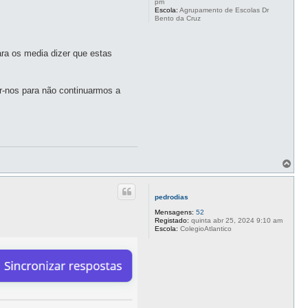
pm
Escola:
Agrupamento de Escolas Dr
Bento da Cruz
ra os media dizer que estas
r-nos para não continuarmos a
T
o
p
o
pedrodias
Mensagens:
52
Registado:
quinta abr 25, 2024 9:10 am
Escola:
ColegioAtlantico