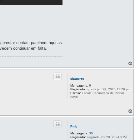
 prestar contas, partilhem aqui as
arecem continuar em falta.
T
o
p
o
pbagorro
Mensagens:
6
Registado:
quarta jan 29, 2025 12:29 pm
Escola:
Escola Secundária de Pinhal
Novo
T
o
p
o
Pmb
Mensagens:
30
Registado:
segunda abr 29, 2024 3:24