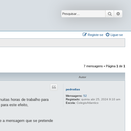
Pesquisar
Pesqu
Registe-se
Ligue-se
7 mensagens • Página
1
de
1
Autor
pedrodias
Mensagens:
52
uitas horas de trabalho para
Registado:
quinta abr 25, 2024 9:10 am
Escola:
ColegioAtlantico
para este efeito,
 se a mensagem que se pretende