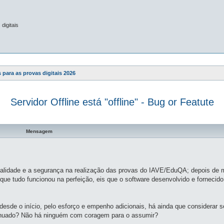
digitais
 para as provas digitais 2026
Servidor Offline está "offline" - Bug or Featute
a avançada
Mensagem
qualidade e a segurança na realização das provas do IAVE/EduQA; depois de m
e tudo funcionou na perfeição, eis que o software desenvolvido e fornecido 
desde o início, pelo esforço e empenho adicionais, há ainda que considerar
tinuado? Não há ninguém com coragem para o assumir?