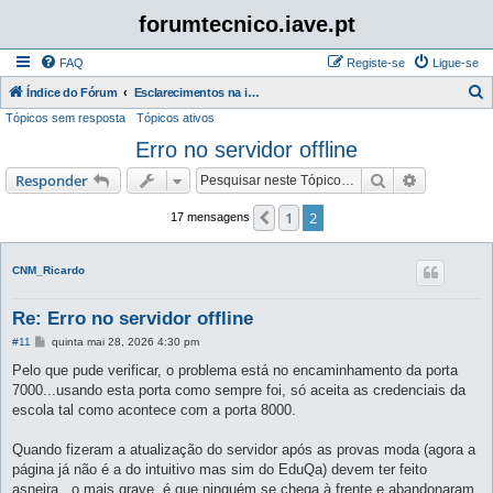
forumtecnico.iave.pt
FAQ
Registe-se
Ligue-se
P
Índice do Fórum
Esclarecimentos na instalação e utilização das aplicações para as provas digitais 2026
Tópicos sem resposta
Tópicos ativos
e
Erro no servidor offline
s
q
Pesquisar
Pesquisa 
Responder
u
1
2
Anterior
17 mensagens
i
s
CNM_Ricardo
a
r
Re: Erro no servidor offline
M
#11
quinta mai 28, 2026 4:30 pm
e
n
Pelo que pude verificar, o problema está no encaminhamento da porta
s
7000...usando esta porta como sempre foi, só aceita as credenciais da
a
g
escola tal como acontece com a porta 8000.
e
m
Quando fizeram a atualização do servidor após as provas moda (agora a
página já não é a do intuitivo mas sim do EduQa) devem ter feito
asneira...o mais grave, é que ninguém se chega à frente e abandonaram