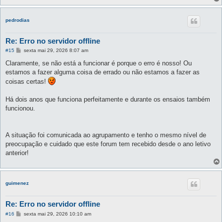
pedrodias
Re: Erro no servidor offline
M
#15
sexta mai 29, 2026 8:07 am
e
n
Claramente, se não está a funcionar é porque o erro é nosso! Ou
s
estamos a fazer alguma coisa de errado ou não estamos a fazer as
a
g
coisas certas!
e
m
Há dois anos que funciona perfeitamente e durante os ensaios também
funcionou.
A situação foi comunicada ao agrupamento e tenho o mesmo nível de
preocupação e cuidado que este forum tem recebido desde o ano letivo
anterior!
guimenez
Re: Erro no servidor offline
M
#16
sexta mai 29, 2026 10:10 am
e