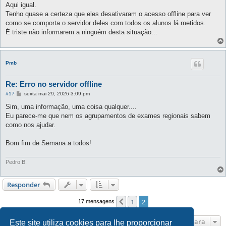
n
Aqui igual.
s
Tenho quase a certeza que eles desativaram o acesso offline para ver
a
g
como se comporta o servidor deles com todos os alunos lá metidos.
e
É triste não informarem a ninguém desta situação...
m
Pmb
Re: Erro no servidor offline
M
#17
sexta mai 29, 2026 3:09 pm
e
n
Sim, uma informação, uma coisa qualquer....
s
Eu parece-me que nem os agrupamentos de exames regionais sabem
a
g
como nos ajudar.
e
m
Bom fim de Semana a todos!
Pedro B.
Responder
1
2
Anterior
17 mensagens
Ir para
Este site utiliza cookies para lhe proporcionar