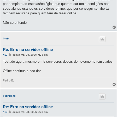
por completo as escolas/colégios que querem dar mais condições aos
seus alunos usando os servidores offline, que por conseguinte, liberta
também recursos para quem tem de fazer online.
Não se entende
Pmb
Re: Erro no servidor offline
M
#12
quinta mai 28, 2026 7:28 pm
e
n
Testado agora mesmo em 5 servidores depois de novamente reiniciados:
s
a
g
Ofline continua a não dar.
e
m
Pedro B.
pedrodias
Re: Erro no servidor offline
M
#13
quinta mai 28, 2026 9:25 pm
e