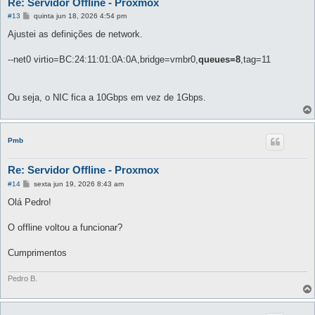
Re: Servidor Offline - Proxmox
M
#13
quinta jun 18, 2026 4:54 pm
e
n
Ajustei as definições de network.
s
a
g
--net0 virtio=BC:24:11:01:0A:0A,bridge=vmbr0,
queues=8
,tag=11
e
m
Ou seja, o NIC fica a 10Gbps em vez de 1Gbps.
Pmb
Re: Servidor Offline - Proxmox
M
#14
sexta jun 19, 2026 8:43 am
e
n
Olá Pedro!
s
a
g
O offline voltou a funcionar?
e
m
Cumprimentos
Pedro B.