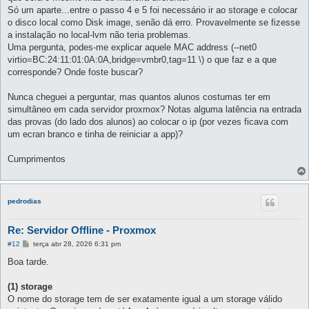
Só um aparte...entre o passo 4 e 5 foi necessário ir ao storage e colocar
o disco local como Disk image, senão dá erro. Provavelmente se fizesse
a instalação no local-lvm não teria problemas.
Uma pergunta, podes-me explicar aquele MAC address (--net0
virtio=BC:24:11:01:0A:0A,bridge=vmbr0,tag=11 \) o que faz e a que
corresponde? Onde foste buscar?
Nunca cheguei a perguntar, mas quantos alunos costumas ter em
simultâneo em cada servidor proxmox? Notas alguma latência na entrada
das provas (do lado dos alunos) ao colocar o ip (por vezes ficava com
um ecran branco e tinha de reiniciar a app)?
Cumprimentos
pedrodias
Re: Servidor Offline - Proxmox
M
#12
terça abr 28, 2026 6:31 pm
e
n
Boa tarde.
s
a
g
(1) storage
e
O nome do storage tem de ser exatamente igual a um storage válido
m