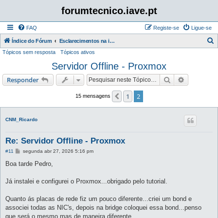
forumtecnico.iave.pt
FAQ
Registe-se
Ligue-se
P
Índice do Fórum
Esclarecimentos na instalação e utilização das aplicações para as provas digitais 2026
Tópicos sem resposta
Tópicos ativos
e
Servidor Offline - Proxmox
s
q
Pesquisar
Pesquisa 
Responder
u
1
2
Anterior
15 mensagens
i
s
CNM_Ricardo
a
r
Re: Servidor Offline - Proxmox
M
#11
segunda abr 27, 2026 5:16 pm
e
n
Boa tarde Pedro,
s
a
g
Já instalei e configurei o Proxmox...obrigado pelo tutorial.
e
m
Quanto ás placas de rede fiz um pouco diferente...criei um bond e
associei todas as NIC's, depois na bridge coloquei essa bond...penso
que será o mesmo mas de maneira diferente.