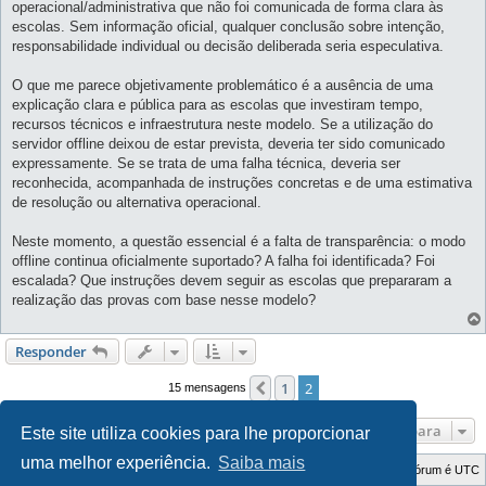
operacional/administrativa que não foi comunicada de forma clara às
escolas. Sem informação oficial, qualquer conclusão sobre intenção,
responsabilidade individual ou decisão deliberada seria especulativa.
O que me parece objetivamente problemático é a ausência de uma
explicação clara e pública para as escolas que investiram tempo,
recursos técnicos e infraestrutura neste modelo. Se a utilização do
servidor offline deixou de estar prevista, deveria ter sido comunicado
expressamente. Se se trata de uma falha técnica, deveria ser
reconhecida, acompanhada de instruções concretas e de uma estimativa
de resolução ou alternativa operacional.
Neste momento, a questão essencial é a falta de transparência: o modo
offline continua oficialmente suportado? A falha foi identificada? Foi
escalada? Que instruções devem seguir as escolas que prepararam a
realização das provas com base nesse modelo?
Responder
1
2
Anterior
15 mensagens
Ir para
Este site utiliza cookies para lhe proporcionar
uma melhor experiência.
Saiba mais
Índice do Fórum
O Fuso Horário do Fórum é
UTC