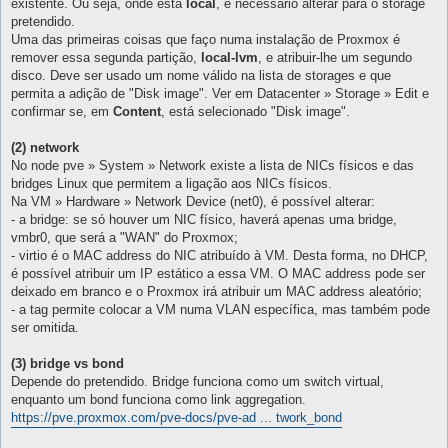
existente. Ou seja, onde está
local
, é necessário alterar para o storage
pretendido.
Uma das primeiras coisas que faço numa instalação de Proxmox é
remover essa segunda partição,
local-lvm
, e atribuir-lhe um segundo
disco. Deve ser usado um nome válido na lista de storages e que
permita a adição de "Disk image". Ver em Datacenter » Storage » Edit e
confirmar se, em
Content
, está selecionado "Disk image".
(2) network
No node pve » System » Network existe a lista de NICs físicos e das
bridges Linux que permitem a ligação aos NICs físicos.
Na VM » Hardware » Network Device (net0), é possível alterar:
- a bridge: se só houver um NIC físico, haverá apenas uma bridge,
vmbr0, que será a "WAN" do Proxmox;
- virtio é o MAC address do NIC atribuído à VM. Desta forma, no DHCP,
é possível atribuir um IP estático a essa VM. O MAC address pode ser
deixado em branco e o Proxmox irá atribuir um MAC address aleatório;
- a tag permite colocar a VM numa VLAN específica, mas também pode
ser omitida.
(3) bridge vs bond
Depende do pretendido. Bridge funciona como um switch virtual,
enquanto um bond funciona como link aggregation.
https://pve.proxmox.com/pve-docs/pve-ad ... twork_bond