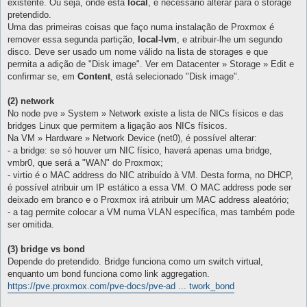
existente. Ou seja, onde está
local
, é necessário alterar para o storage
pretendido.
Uma das primeiras coisas que faço numa instalação de Proxmox é
remover essa segunda partição,
local-lvm
, e atribuir-lhe um segundo
disco. Deve ser usado um nome válido na lista de storages e que
permita a adição de "Disk image". Ver em Datacenter » Storage » Edit e
confirmar se, em
Content
, está selecionado "Disk image".
(2) network
No node pve » System » Network existe a lista de NICs físicos e das
bridges Linux que permitem a ligação aos NICs físicos.
Na VM » Hardware » Network Device (net0), é possível alterar:
- a bridge: se só houver um NIC físico, haverá apenas uma bridge,
vmbr0, que será a "WAN" do Proxmox;
- virtio é o MAC address do NIC atribuído à VM. Desta forma, no DHCP,
é possível atribuir um IP estático a essa VM. O MAC address pode ser
deixado em branco e o Proxmox irá atribuir um MAC address aleatório;
- a tag permite colocar a VM numa VLAN específica, mas também pode
ser omitida.
(3) bridge vs bond
Depende do pretendido. Bridge funciona como um switch virtual,
enquanto um bond funciona como link aggregation.
https://pve.proxmox.com/pve-docs/pve-ad ... twork_bond