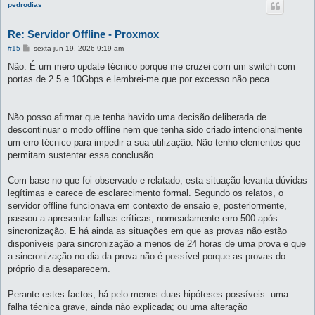
pedrodias
Re: Servidor Offline - Proxmox
M
#15
sexta jun 19, 2026 9:19 am
e
n
Não. É um mero update técnico porque me cruzei com um switch com
s
portas de 2.5 e 10Gbps e lembrei-me que por excesso não peca.
a
g
e
m
Não posso afirmar que tenha havido uma decisão deliberada de
descontinuar o modo offline nem que tenha sido criado intencionalmente
um erro técnico para impedir a sua utilização. Não tenho elementos que
permitam sustentar essa conclusão.
Com base no que foi observado e relatado, esta situação levanta dúvidas
legítimas e carece de esclarecimento formal. Segundo os relatos, o
servidor offline funcionava em contexto de ensaio e, posteriormente,
passou a apresentar falhas críticas, nomeadamente erro 500 após
sincronização. E há ainda as situações em que as provas não estão
disponíveis para sincronização a menos de 24 horas de uma prova e que
a sincronização no dia da prova não é possível porque as provas do
próprio dia desaparecem.
Perante estes factos, há pelo menos duas hipóteses possíveis: uma
falha técnica grave, ainda não explicada; ou uma alteração