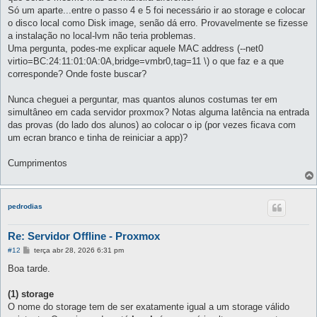
Só um aparte...entre o passo 4 e 5 foi necessário ir ao storage e colocar
o disco local como Disk image, senão dá erro. Provavelmente se fizesse
a instalação no local-lvm não teria problemas.
Uma pergunta, podes-me explicar aquele MAC address (--net0
virtio=BC:24:11:01:0A:0A,bridge=vmbr0,tag=11 \) o que faz e a que
corresponde? Onde foste buscar?
Nunca cheguei a perguntar, mas quantos alunos costumas ter em
simultâneo em cada servidor proxmox? Notas alguma latência na entrada
das provas (do lado dos alunos) ao colocar o ip (por vezes ficava com
um ecran branco e tinha de reiniciar a app)?
Cumprimentos
pedrodias
Re: Servidor Offline - Proxmox
M
#12
terça abr 28, 2026 6:31 pm
e
n
Boa tarde.
s
a
g
(1) storage
e
O nome do storage tem de ser exatamente igual a um storage válido
m