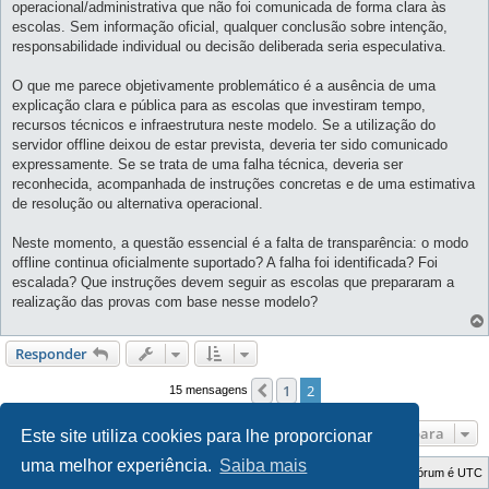
operacional/administrativa que não foi comunicada de forma clara às
escolas. Sem informação oficial, qualquer conclusão sobre intenção,
responsabilidade individual ou decisão deliberada seria especulativa.
O que me parece objetivamente problemático é a ausência de uma
explicação clara e pública para as escolas que investiram tempo,
recursos técnicos e infraestrutura neste modelo. Se a utilização do
servidor offline deixou de estar prevista, deveria ter sido comunicado
expressamente. Se se trata de uma falha técnica, deveria ser
reconhecida, acompanhada de instruções concretas e de uma estimativa
de resolução ou alternativa operacional.
Neste momento, a questão essencial é a falta de transparência: o modo
offline continua oficialmente suportado? A falha foi identificada? Foi
escalada? Que instruções devem seguir as escolas que prepararam a
realização das provas com base nesse modelo?
Responder
1
2
Anterior
15 mensagens
Ir para
Este site utiliza cookies para lhe proporcionar
uma melhor experiência.
Saiba mais
Índice do Fórum
O Fuso Horário do Fórum é
UTC