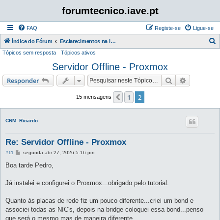
forumtecnico.iave.pt
FAQ
Registe-se
Ligue-se
P
Índice do Fórum
Esclarecimentos na instalação e utilização das aplicações para as provas digitais 2026
Tópicos sem resposta
Tópicos ativos
e
Servidor Offline - Proxmox
s
q
Pesquisar
Pesquisa 
Responder
u
1
2
Anterior
15 mensagens
i
s
CNM_Ricardo
a
r
Re: Servidor Offline - Proxmox
M
#11
segunda abr 27, 2026 5:16 pm
e
n
Boa tarde Pedro,
s
a
g
Já instalei e configurei o Proxmox...obrigado pelo tutorial.
e
m
Quanto ás placas de rede fiz um pouco diferente...criei um bond e
associei todas as NIC's, depois na bridge coloquei essa bond...penso
que será o mesmo mas de maneira diferente.