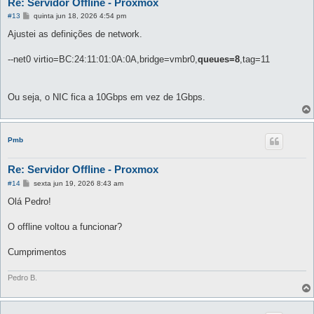
Re: Servidor Offline - Proxmox
M
#13
quinta jun 18, 2026 4:54 pm
e
n
Ajustei as definições de network.
s
a
g
--net0 virtio=BC:24:11:01:0A:0A,bridge=vmbr0,
queues=8
,tag=11
e
m
Ou seja, o NIC fica a 10Gbps em vez de 1Gbps.
Pmb
Re: Servidor Offline - Proxmox
M
#14
sexta jun 19, 2026 8:43 am
e
n
Olá Pedro!
s
a
g
O offline voltou a funcionar?
e
m
Cumprimentos
Pedro B.