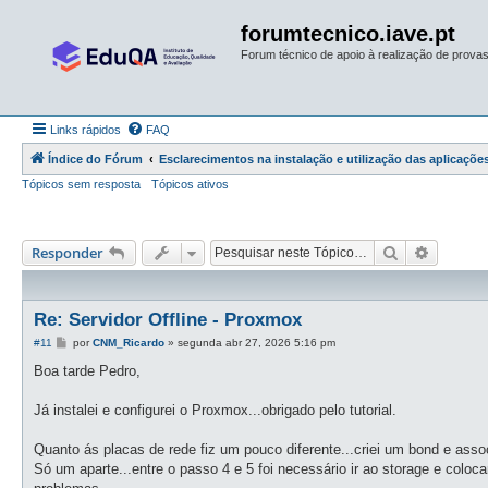
forumtecnico.iave.pt
Forum técnico de apoio à realização de provas 
Links rápidos
FAQ
Índice do Fórum
Esclarecimentos na instalação e utilização das aplicações
Tópicos sem resposta
Tópicos ativos
Pesquisar
Pesquis
Responder
Re: Servidor Offline - Proxmox
M
#11
por
CNM_Ricardo
»
segunda abr 27, 2026 5:16 pm
e
n
Boa tarde Pedro,
s
a
g
Já instalei e configurei o Proxmox...obrigado pelo tutorial.
e
m
Quanto ás placas de rede fiz um pouco diferente...criei um bond e ass
Só um aparte...entre o passo 4 e 5 foi necessário ir ao storage e coloc