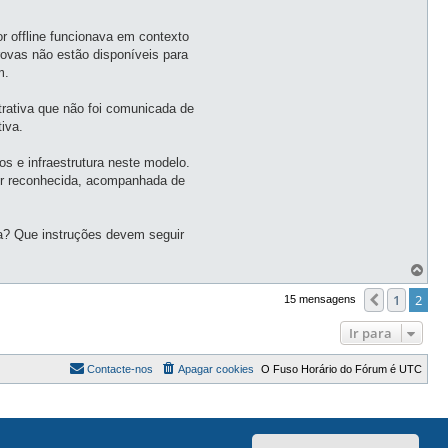
r offline funcionava em contexto
rovas não estão disponíveis para
m.
trativa que não foi comunicada de
iva.
s e infraestrutura neste modelo.
 ser reconhecida, acompanhada de
ada? Que instruções devem seguir
T
o
p
1
2
Anterior
15 mensagens
o
Ir para
Contacte-nos
Apagar cookies
O Fuso Horário do Fórum é
UTC