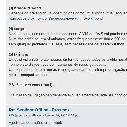
(3) bridge vs bond
Depende do pretendido. Bridge funciona como um switch virtual, enqua
https://pve.proxmox.com/pve-docs/pve-ad ... twork_bond
(4) carga
Nem estou a usar uma máquina dedicada. A VM do IAVE vai partilhar o
Num dos edifícios, em simultâneo, estão frequentemente 800 a 900 equi
sem qualquer problema. Ou seja, sem necessidade de fazerem turnos.
(5) latência
Em Android e iOS, e até noutros sistemas, quase todos os problemas d
Tenho visto dispositivos com centenas de redes guardadas.
Um equipamento com muitas redes guardadas tem o tempo de ligação é m
hoteis, aeroportos, etc).
PS: Sim, centenas (plural)...
O sucesso da ligação não depende exclusivamente da rede. As condições
Re: Servidor Offline - Proxmox
M
#13
por
pedrodias
»
quinta jun 18, 2026 4:54 pm
e
n
Ajustei as definições de network.
s