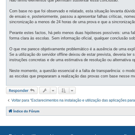
Não tenho elementos que permitam sustentar essa conclusão.
Com base no que foi observado e relatado, esta situação levanta dúvida
de ensaio e, posteriormente, passou a apresentar falhas críticas, nom
sincronização a menos de 24 horas de uma prova e que a sincronização
Perante estes factos, há pelo menos duas hipóteses possíveis: uma fal
forma clara às escolas. Sem informação oficial, qualquer conclusão sobr
O que me parece objetivamente problemático é a ausência de uma explic
Se a utilização do servidor offline deixou de estar prevista, deveria 
instruções concretas e de uma estimativa de resolução ou alternativa o
Neste momento, a questão essencial é a falta de transparência: o modo 
as escolas que prepararam a realização das provas com base nesse m
Responder
Voltar para “Esclarecimentos na instalação e utilização das aplicações para
Índice do Fórum