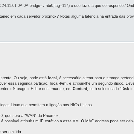
:24:11:01:0A:0A,bridge=vmbr0,tag=11 \) o que faz e a que corresponde? Ond
âneo em cada servidor proxmox? Notas alguma latência na entrada das prova
istente. Ou seja, onde está
local
, é necessário alterar para o storage pretend
over essa segunda partição,
local-lvm
, e atribuir-lhe um segundo disco. De
enter » Storage » Edit e confirmar se, em
Content
, está selecionado "Disk i
ridges Linux que permitem a ligação aos NICs físicos.
br0, que será a "WAN" do Proxmox;
, é possível atribuir um IP estático a essa VM. O MAC address pode ser dei
ser omitida.