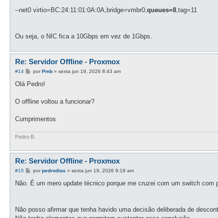
a
g
--net0 virtio=BC:24:11:01:0A:0A,bridge=vmbr0,
queues=8
,tag=11
e
m
Ou seja, o NIC fica a 10Gbps em vez de 1Gbps.
Re: Servidor Offline - Proxmox
M
#14
por
Pmb
»
sexta jun 19, 2026 8:43 am
e
n
Olá Pedro!
s
a
g
O offline voltou a funcionar?
e
m
Cumprimentos
Pedro B.
Re: Servidor Offline - Proxmox
M
#15
por
pedrodias
»
sexta jun 19, 2026 9:19 am
e
n
Não. É um mero update técnico porque me cruzei com um switch com p
s
a
g
e
Não posso afirmar que tenha havido uma decisão deliberada de descontin
m