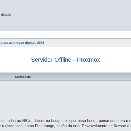
digitais
 para as provas digitais 2026
Servidor Offline - Proxmox
a avançada
Mensagem
ociei todas as NIC's, depois na bridge coloquei essa bond...penso que será 
ar o disco local como Disk image, senão dá erro. Provavelmente se fizesse a i