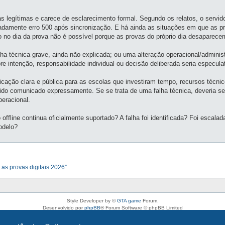
s legítimas e carece de esclarecimento formal. Segundo os relatos, o servido
eadamente erro 500 após sincronização. E há ainda as situações em que as p
 no dia da prova não é possível porque as provas do próprio dia desaparece
ha técnica grave, ainda não explicada; ou uma alteração operacional/adminis
e intenção, responsabilidade individual ou decisão deliberada seria especulat
ação clara e pública para as escolas que investiram tempo, recursos técnico
ter sido comunicado expressamente. Se se trata de uma falha técnica, deveria
peracional.
offline continua oficialmente suportado? A falha foi identificada? Foi escal
odelo?
 as provas digitais 2026”
Style Developer by ©
GTA game
Forum.
Desenvolvido por
phpBB
® Forum Software © phpBB Limited
Traduzido por:
phpBB Portugal