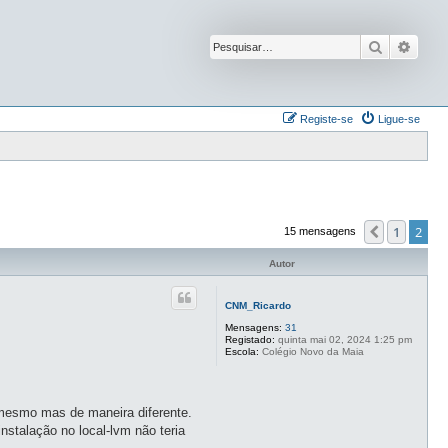
Pesquisar
Pesqu
Registe-se
Ligue-se
1
2
Anterior
15 mensagens
Autor
CNM_Ricardo
Mensagens:
31
Registado:
quinta mai 02, 2024 1:25 pm
Escola:
Colégio Novo da Maia
o mesmo mas de maneira diferente.
nstalação no local-lvm não teria