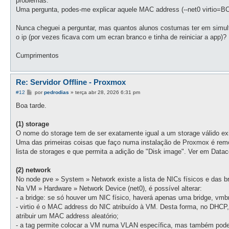
problemas.
Uma pergunta, podes-me explicar aquele MAC address (--net0 virtio=BC
Nunca cheguei a perguntar, mas quantos alunos costumas ter em simult
o ip (por vezes ficava com um ecran branco e tinha de reiniciar a app)?
Cumprimentos
Re: Servidor Offline - Proxmox
M
#12
por
pedrodias
»
terça abr 28, 2026 6:31 pm
e
n
Boa tarde.
s
a
g
(1) storage
e
O nome do storage tem de ser exatamente igual a um storage válido ex
m
Uma das primeiras coisas que faço numa instalação de Proxmox é rem
lista de storages e que permita a adição de "Disk image". Ver em Datac
(2) network
No node pve » System » Network existe a lista de NICs físicos e das b
Na VM » Hardware » Network Device (net0), é possível alterar:
- a bridge: se só houver um NIC físico, haverá apenas uma bridge, vm
- virtio é o MAC address do NIC atribuído à VM. Desta forma, no DHCP
atribuir um MAC address aleatório;
- a tag permite colocar a VM numa VLAN específica, mas também pode 