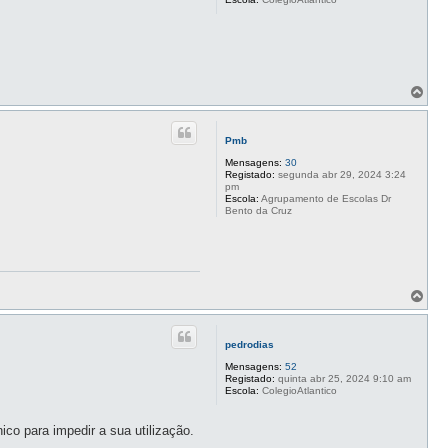
T
o
p
o
Pmb
Mensagens:
30
Registado:
segunda abr 29, 2024 3:24
pm
Escola:
Agrupamento de Escolas Dr
Bento da Cruz
T
o
p
o
pedrodias
Mensagens:
52
Registado:
quinta abr 25, 2024 9:10 am
Escola:
ColegioAtlantico
co para impedir a sua utilização.