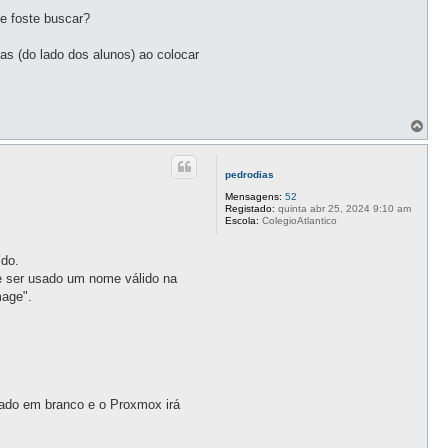
e foste buscar?
s (do lado dos alunos) ao colocar
T
o
p
o
pedrodias
Mensagens:
52
Registado:
quinta abr 25, 2024 9:10 am
Escola:
ColegioAtlantico
ido.
ve ser usado um nome válido na
mage".
xado em branco e o Proxmox irá