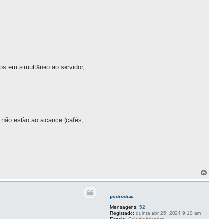
os em simultâneo ao servidor,
 não estão ao alcance (cafés,
T
o
p
o
pedrodias
Mensagens:
52
Registado:
quinta abr 25, 2024 9:10 am
Escola:
ColegioAtlantico