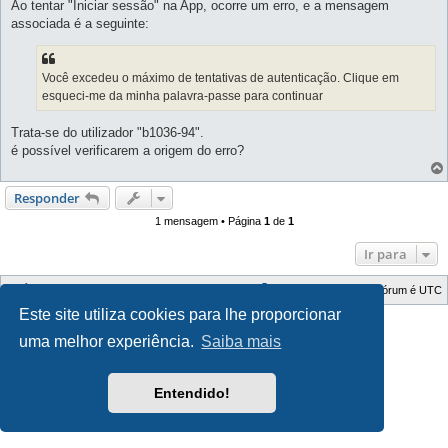
Ao tentar "Iniciar sessão" na App, ocorre um erro, e a mensagem
associada é a seguinte:
Você excedeu o máximo de tentativas de autenticação. Clique em
esqueci-me da minha palavra-passe para continuar
Trata-se do utilizador "b1036-94".
é possível verificarem a origem do erro?
Responder
1 mensagem • Página
1
de
1
Ir para
Índice do Fórum
O Fuso Horário do Fórum é
UTC
Este site utiliza cookies para lhe proporcionar
Style Developer by ©
GTA game
Forum.
Desenvolvido por
phpBB
® Forum Software © phpBB Limited
uma melhor experiência.
Saiba mais
Traduzido por:
phpBB Portugal
Privacidade
|
Termos
Entendido!