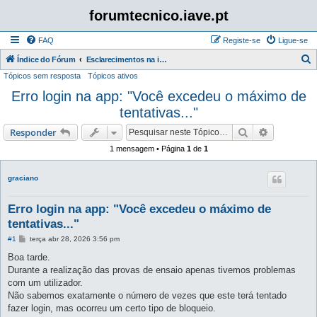
forumtecnico.iave.pt
FAQ
Registe-se
Ligue-se
P
Índice do Fórum
Esclarecimentos na instalação e utilização das aplicações para as provas digitais 2026
Tópicos sem resposta
Tópicos ativos
e
Erro login na app: "Você excedeu o máximo de
s
tentativas..."
q
u
Pesquisar
Pesquisa 
Responder
i
1 mensagem • Página
1
de
1
s
a
graciano
r
Erro login na app: "Você excedeu o máximo de
tentativas..."
M
#1
terça abr 28, 2026 3:56 pm
e
n
Boa tarde.
s
Durante a realização das provas de ensaio apenas tivemos problemas
a
g
com um utilizador.
e
Não sabemos exatamente o número de vezes que este terá tentado
m
fazer login, mas ocorreu um certo tipo de bloqueio.