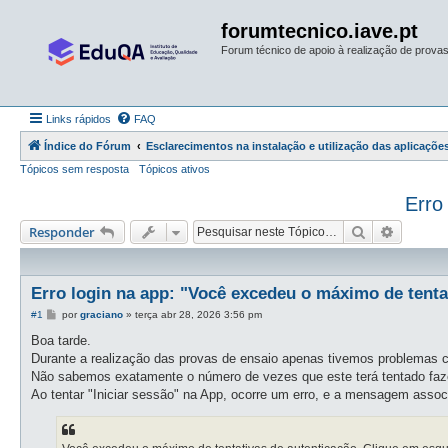
forumtecnico.iave.pt
Forum técnico de apoio à realização de provas 
Links rápidos
FAQ
Índice do Fórum
Esclarecimentos na instalação e utilização das aplicações
Tópicos sem resposta
Tópicos ativos
Erro
Pesquisar
Pesquis
Responder
Erro login na app: "Você excedeu o máximo de tentat
M
#1
por
graciano
»
terça abr 28, 2026 3:56 pm
e
n
Boa tarde.
s
Durante a realização das provas de ensaio apenas tivemos problemas c
a
g
Não sabemos exatamente o número de vezes que este terá tentado fazer
e
Ao tentar "Iniciar sessão" na App, ocorre um erro, e a mensagem assoc
m