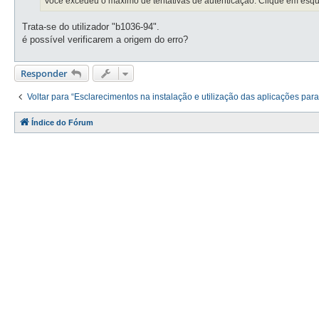
Você excedeu o máximo de tentativas de autenticação. Clique em esq
Trata-se do utilizador "b1036-94".
é possível verificarem a origem do erro?
Responder
Voltar para “Esclarecimentos na instalação e utilização das aplicações para
Índice do Fórum