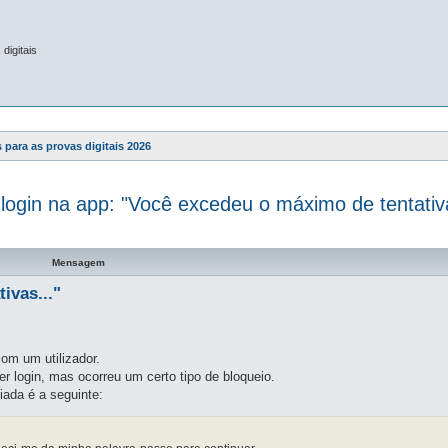
digitais
 para as provas digitais 2026
 login na app: "Você excedeu o máximo de tentativa
a avançada
Mensagem
ivas..."
om um utilizador.
 login, mas ocorreu um certo tipo de bloqueio.
iada é a seguinte: