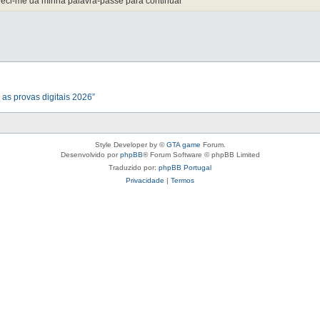
ueci-me da minha palavra-passe para continuar
 as provas digitais 2026”
Style Developer by ©
GTA game
Forum.
Desenvolvido por
phpBB
® Forum Software © phpBB Limited
Traduzido por:
phpBB Portugal
Privacidade
|
Termos