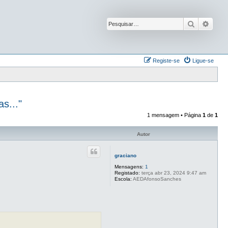
Pesquisar
Pesqu
Registe-se
Ligue-se
s..."
1 mensagem • Página
1
de
1
Autor
graciano
Mensagens:
1
Registado:
terça abr 23, 2024 9:47 am
Escola:
AEDAfonsoSanches