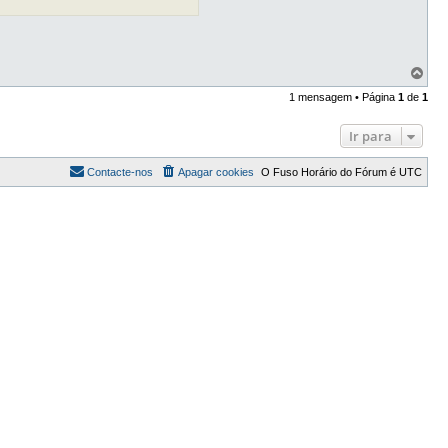
T
o
1 mensagem • Página
1
de
1
p
o
Ir para
Contacte-nos
Apagar cookies
O Fuso Horário do Fórum é
UTC