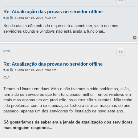
Re: Atualização das provas no servidor offline
M
#15
quarta abr 15, 2026 7:10 pm
e
n
Sendo assim não entendo o que está a acontecer, visto que nos
s
servidores ubuntu e windows não está ainda a funcionar...
a
g
e
m
Pmb
Re: Atualização das provas no servidor offline
M
#16
quarta abr 15, 2026 7:50 pm
e
n
Olá
s
a
g
Temos o Ubuntu em duas VMs e não tivemos aindda problemas, aliás,
e
têm sido os servidores que têm funcionado melhor. Temos windows em
m
mais mas apenas um em produção, os outros são suplentes. Não tenho
tido problemas com a sincronização. Estou a usar as máquinas do ano
passado, apenas um dos servidores foi instalado de novo este ano.
Só gostaríamos de saber era a janela de atualização dos servidores,
mas ninguém responde...