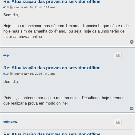
Re: Atualização das provas no servidor offline
M
#18
quinta abr 16, 2026 7:44 am
e
n
Bom dia,
s
a
g
Hoje ficou a funcionar mas só com 1 exame disponivel...que não é o de
e
hoje mas sim de amanhã do 4º ano...ou seja, hoje os alunos terão de
m
fazer as provas online
aepl
Re: Atualização das provas no servidor offline
M
#19
quinta abr 16, 2026 7:49 am
e
n
Bom dia,
s
a
g
e
Pois...., aconteceu por aqui a mesma coisa. Resultado: hoje teremos
m
que realizar a prova em modo online!
guimenez
Re: Atualização das provas no servidor offline