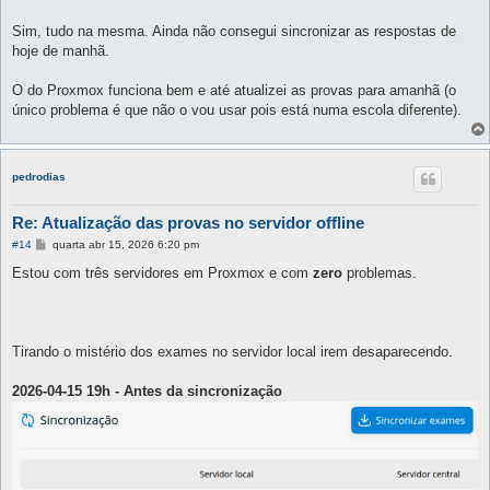
s
a
g
Sim, tudo na mesma. Ainda não consegui sincronizar as respostas de
e
hoje de manhã.
m
O do Proxmox funciona bem e até atualizei as provas para amanhã (o
único problema é que não o vou usar pois está numa escola diferente).
pedrodias
Re: Atualização das provas no servidor offline
M
#14
quarta abr 15, 2026 6:20 pm
e
n
Estou com três servidores em Proxmox e com
zero
problemas.
s
a
g
e
m
Tirando o mistério dos exames no servidor local irem desaparecendo.
2026-04-15 19h - Antes da sincronização