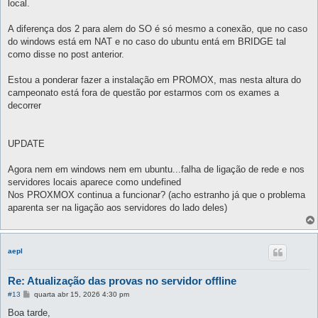
local.
A diferença dos 2 para alem do SO é só mesmo a conexão, que no caso
do windows está em NAT e no caso do ubuntu entá em BRIDGE tal
como disse no post anterior.
Estou a ponderar fazer a instalação em PROMOX, mas nesta altura do
campeonato está fora de questão por estarmos com os exames a
decorrer
UPDATE
Agora nem em windows nem em ubuntu...falha de ligação de rede e nos
servidores locais aparece como undefined
Nos PROXMOX continua a funcionar? (acho estranho já que o problema
aparenta ser na ligação aos servidores do lado deles)
aepl
Re: Atualização das provas no servidor offline
M
#13
quarta abr 15, 2026 4:30 pm
e
n
Boa tarde,