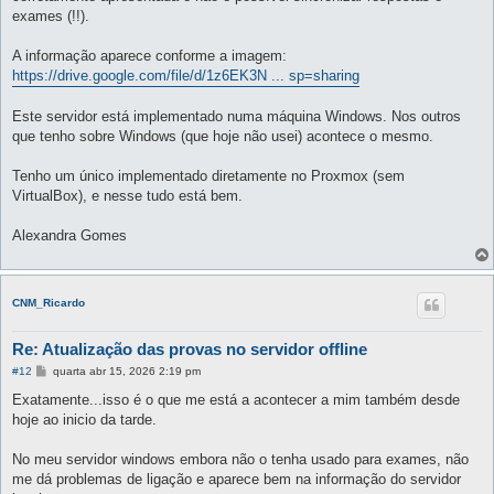
exames (!!).
A informação aparece conforme a imagem:
https://drive.google.com/file/d/1z6EK3N ... sp=sharing
Este servidor está implementado numa máquina Windows. Nos outros
que tenho sobre Windows (que hoje não usei) acontece o mesmo.
Tenho um único implementado diretamente no Proxmox (sem
VirtualBox), e nesse tudo está bem.
Alexandra Gomes
CNM_Ricardo
Re: Atualização das provas no servidor offline
M
#12
quarta abr 15, 2026 2:19 pm
e
n
Exatamente...isso é o que me está a acontecer a mim também desde
s
hoje ao inicio da tarde.
a
g
e
No meu servidor windows embora não o tenha usado para exames, não
m
me dá problemas de ligação e aparece bem na informação do servidor