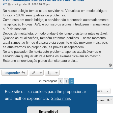
M
#20
domingo abr 19, 2026 10:22 pm
e
n
No nosso colégio temos usa o servidor no Virtualbox em modo bridge e
s
funciona 100% sem quebras ou problemas.
a
g
Como está em modo bridge, o servidor não é detetado automaticamente
e
na aplicação Provas IAVE e por isso os alunos introduzem manualmente
m
o IP do servidor.
Depois de muita luta, o modo bridge é de longe o sistema máis estável.
Quando as atualizações, também estamos perdidos... neste momento
atualizamos ao fim do dia para o dia seguinte e não mexemo mais, pois
se atualizarmos no próprio dia, as provas desaparecem.
No ano passado não havia este problema, apenas atualizávamos o
servidor em qualquer altura e todos os exames ficavam no mesmo.
Este ano sincronização piorou da noite para o dia...
Responder
1
2
Anterior
20 mensagens
Ir para
Este site utiliza cookies para lhe proporcionar
uma melhor experiência.
Saiba mais
Índice do Fórum
O Fuso Horário do Fórum é
UTC
Style Developer by ©
GTA game
Forum.
Entendido!
Desenvolvido por
phpBB
® Forum Software © phpBB Limited