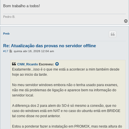
Bom trabalho a todos!
Pedro B.
Pmb
Re: Atualização das provas no servidor offline
M
#17
quinta abr 16, 2026 12:04 am
e
n
s
CNM_Ricardo
Escreveu:
a
g
Exatamente...isso é o que me está a acontecer a mim também desde
e
hoje ao inicio da tarde.
m
No meu servidor windows embora não o tenha usado para exames,
não me dá problemas de ligação e aparece bem na informação do
servidor local.
A diferença dos 2 para alem do SO é só mesmo a conexão, que no
caso do windows está em NAT e no caso do ubuntu entá em BRIDGE
tal como disse no post anterior.
Estou a ponderar fazer a instalação em PROMOX, mas nesta altura do