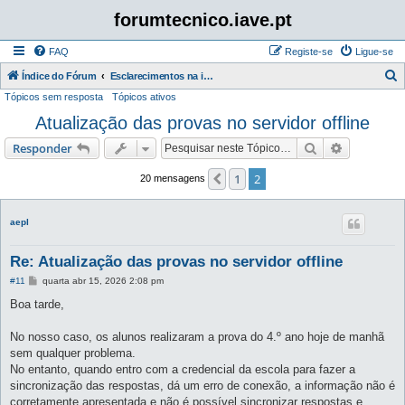
forumtecnico.iave.pt
FAQ
Registe-se
Ligue-se
P
Índice do Fórum
Esclarecimentos na instalação e utilização das aplicações para as provas digitais 2026
Tópicos sem resposta
Tópicos ativos
e
Atualização das provas no servidor offline
s
q
Pesquisar
Pesquisa 
Responder
u
1
2
Anterior
20 mensagens
i
s
aepl
a
r
Re: Atualização das provas no servidor offline
M
#11
quarta abr 15, 2026 2:08 pm
e
n
Boa tarde,
s
a
g
No nosso caso, os alunos realizaram a prova do 4.º ano hoje de manhã
e
sem qualquer problema.
m
No entanto, quando entro com a credencial da escola para fazer a
sincronização das respostas, dá um erro de conexão, a informação não é
corretamente apresentada e não é possível sincronizar respostas e