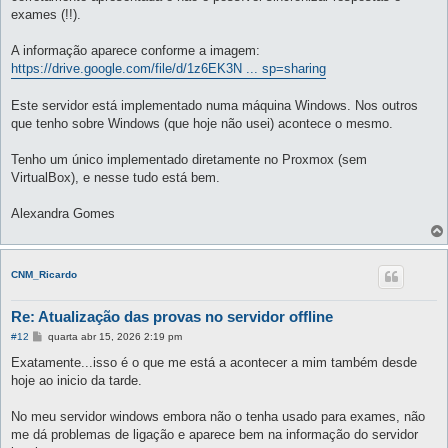
exames (!!).
A informação aparece conforme a imagem:
https://drive.google.com/file/d/1z6EK3N ... sp=sharing
Este servidor está implementado numa máquina Windows. Nos outros
que tenho sobre Windows (que hoje não usei) acontece o mesmo.
Tenho um único implementado diretamente no Proxmox (sem
VirtualBox), e nesse tudo está bem.
Alexandra Gomes
CNM_Ricardo
Re: Atualização das provas no servidor offline
M
#12
quarta abr 15, 2026 2:19 pm
e
n
Exatamente...isso é o que me está a acontecer a mim também desde
s
hoje ao inicio da tarde.
a
g
e
No meu servidor windows embora não o tenha usado para exames, não
m
me dá problemas de ligação e aparece bem na informação do servidor