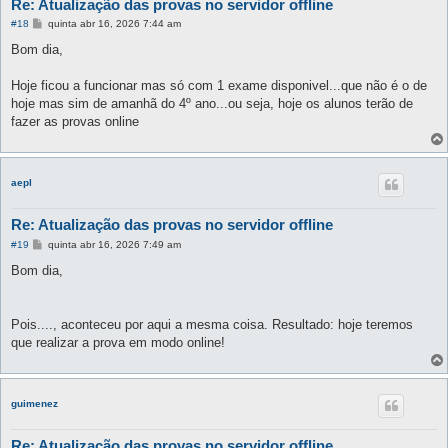
Re: Atualização das provas no servidor offline
M
#18
quinta abr 16, 2026 7:44 am
e
n
Bom dia,
s
a
g
Hoje ficou a funcionar mas só com 1 exame disponivel...que não é o de
e
hoje mas sim de amanhã do 4º ano...ou seja, hoje os alunos terão de
m
fazer as provas online
aepl
Re: Atualização das provas no servidor offline
M
#19
quinta abr 16, 2026 7:49 am
e
n
Bom dia,
s
a
g
e
Pois...., aconteceu por aqui a mesma coisa. Resultado: hoje teremos
m
que realizar a prova em modo online!
guimenez
Re: Atualização das provas no servidor offline