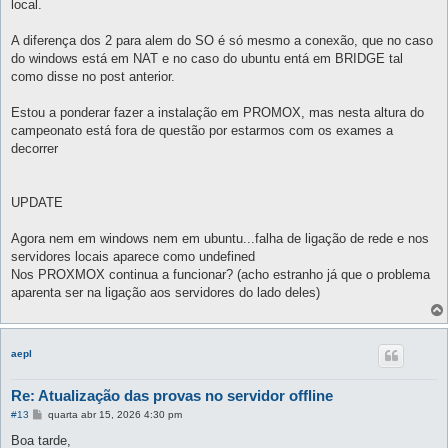
local.
A diferença dos 2 para alem do SO é só mesmo a conexão, que no caso
do windows está em NAT e no caso do ubuntu entá em BRIDGE tal
como disse no post anterior.
Estou a ponderar fazer a instalação em PROMOX, mas nesta altura do
campeonato está fora de questão por estarmos com os exames a
decorrer
UPDATE
Agora nem em windows nem em ubuntu...falha de ligação de rede e nos
servidores locais aparece como undefined
Nos PROXMOX continua a funcionar? (acho estranho já que o problema
aparenta ser na ligação aos servidores do lado deles)
aepl
Re: Atualização das provas no servidor offline
M
#13
quarta abr 15, 2026 4:30 pm
e
n
Boa tarde,