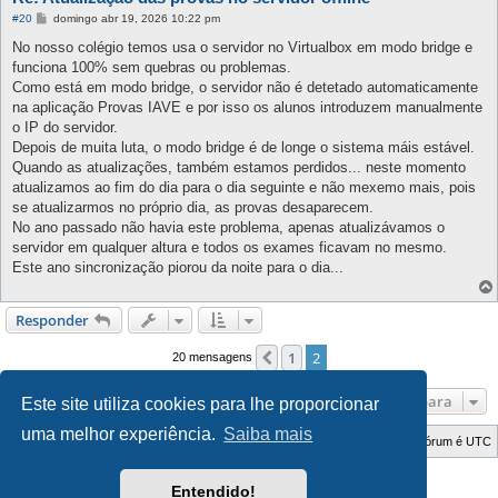
M
#20
domingo abr 19, 2026 10:22 pm
e
n
No nosso colégio temos usa o servidor no Virtualbox em modo bridge e
s
funciona 100% sem quebras ou problemas.
a
g
Como está em modo bridge, o servidor não é detetado automaticamente
e
na aplicação Provas IAVE e por isso os alunos introduzem manualmente
m
o IP do servidor.
Depois de muita luta, o modo bridge é de longe o sistema máis estável.
Quando as atualizações, também estamos perdidos... neste momento
atualizamos ao fim do dia para o dia seguinte e não mexemo mais, pois
se atualizarmos no próprio dia, as provas desaparecem.
No ano passado não havia este problema, apenas atualizávamos o
servidor em qualquer altura e todos os exames ficavam no mesmo.
Este ano sincronização piorou da noite para o dia...
Responder
1
2
Anterior
20 mensagens
Ir para
Este site utiliza cookies para lhe proporcionar
uma melhor experiência.
Saiba mais
Índice do Fórum
O Fuso Horário do Fórum é
UTC
Style Developer by ©
GTA game
Forum.
Entendido!
Desenvolvido por
phpBB
® Forum Software © phpBB Limited