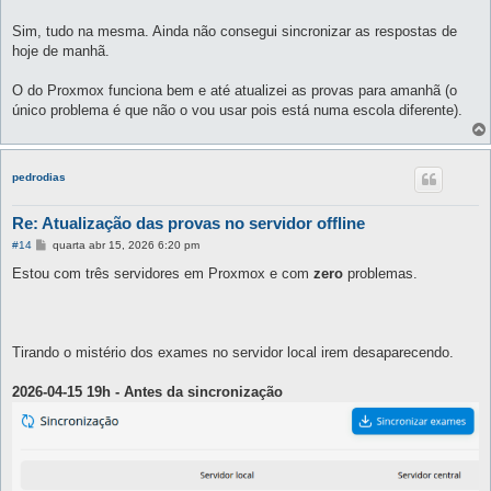
s
a
g
Sim, tudo na mesma. Ainda não consegui sincronizar as respostas de
e
hoje de manhã.
m
O do Proxmox funciona bem e até atualizei as provas para amanhã (o
único problema é que não o vou usar pois está numa escola diferente).
pedrodias
Re: Atualização das provas no servidor offline
M
#14
quarta abr 15, 2026 6:20 pm
e
n
Estou com três servidores em Proxmox e com
zero
problemas.
s
a
g
e
m
Tirando o mistério dos exames no servidor local irem desaparecendo.
2026-04-15 19h - Antes da sincronização