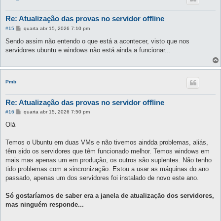
Re: Atualização das provas no servidor offline
M
#15
quarta abr 15, 2026 7:10 pm
e
n
Sendo assim não entendo o que está a acontecer, visto que nos
s
servidores ubuntu e windows não está ainda a funcionar...
a
g
e
m
Pmb
Re: Atualização das provas no servidor offline
M
#16
quarta abr 15, 2026 7:50 pm
e
n
Olá
s
a
g
Temos o Ubuntu em duas VMs e não tivemos aindda problemas, aliás,
e
têm sido os servidores que têm funcionado melhor. Temos windows em
m
mais mas apenas um em produção, os outros são suplentes. Não tenho
tido problemas com a sincronização. Estou a usar as máquinas do ano
passado, apenas um dos servidores foi instalado de novo este ano.
Só gostaríamos de saber era a janela de atualização dos servidores,
mas ninguém responde...