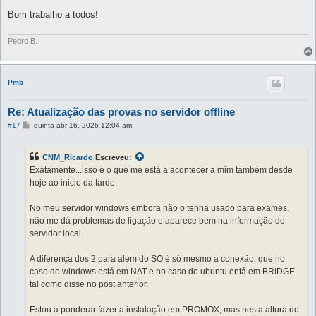
Bom trabalho a todos!
Pedro B.
Pmb
Re: Atualização das provas no servidor offline
M
#17
quinta abr 16, 2026 12:04 am
e
n
s
CNM_Ricardo
Escreveu:
a
g
Exatamente...isso é o que me está a acontecer a mim também desde
e
hoje ao inicio da tarde.
m
No meu servidor windows embora não o tenha usado para exames,
não me dá problemas de ligação e aparece bem na informação do
servidor local.
A diferença dos 2 para alem do SO é só mesmo a conexão, que no
caso do windows está em NAT e no caso do ubuntu entá em BRIDGE
tal como disse no post anterior.
Estou a ponderar fazer a instalação em PROMOX, mas nesta altura do