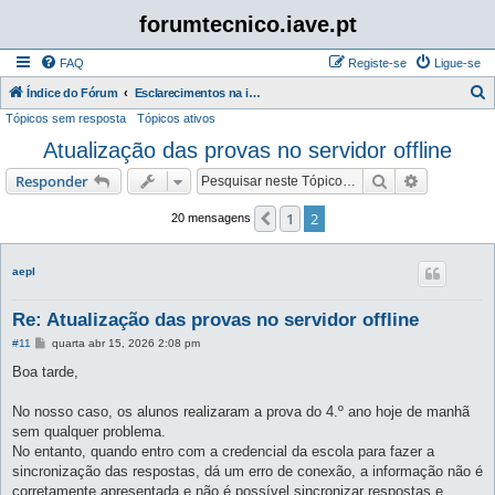
forumtecnico.iave.pt
FAQ
Registe-se
Ligue-se
P
Índice do Fórum
Esclarecimentos na instalação e utilização das aplicações para as provas digitais 2026
Tópicos sem resposta
Tópicos ativos
e
Atualização das provas no servidor offline
s
q
Pesquisar
Pesquisa 
Responder
u
1
2
Anterior
20 mensagens
i
s
aepl
a
r
Re: Atualização das provas no servidor offline
M
#11
quarta abr 15, 2026 2:08 pm
e
n
Boa tarde,
s
a
g
No nosso caso, os alunos realizaram a prova do 4.º ano hoje de manhã
e
sem qualquer problema.
m
No entanto, quando entro com a credencial da escola para fazer a
sincronização das respostas, dá um erro de conexão, a informação não é
corretamente apresentada e não é possível sincronizar respostas e