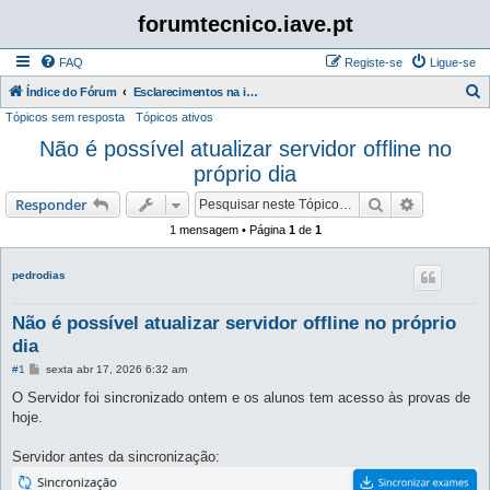
forumtecnico.iave.pt
FAQ
Registe-se
Ligue-se
P
Índice do Fórum
Esclarecimentos na instalação e utilização das aplicações para as provas digitais 2026
Tópicos sem resposta
Tópicos ativos
e
Não é possível atualizar servidor offline no
s
próprio dia
q
u
Pesquisar
Pesquisa 
Responder
i
1 mensagem • Página
1
de
1
s
a
pedrodias
r
Não é possível atualizar servidor offline no próprio
dia
M
#1
sexta abr 17, 2026 6:32 am
e
n
O Servidor foi sincronizado ontem e os alunos tem acesso às provas de
s
hoje.
a
g
e
Servidor antes da sincronização:
m