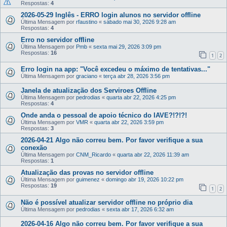
Respostas:
4
2026-05-29 Inglês - ERRO login alunos no servidor offline
Última Mensagem por
rfaustino
«
sábado mai 30, 2026 9:28 am
Respostas:
4
Erro no servidor offline
Última Mensagem por
Pmb
«
sexta mai 29, 2026 3:09 pm
Respostas:
16
1
2
Erro login na app: "Você excedeu o máximo de tentativas..."
Última Mensagem por
graciano
«
terça abr 28, 2026 3:56 pm
Janela de atualização dos Serviroes Offline
Última Mensagem por
pedrodias
«
quarta abr 22, 2026 4:25 pm
Respostas:
4
Onde anda o pessoal de apoio técnico do IAVE?!?!?!
Última Mensagem por
VMR
«
quarta abr 22, 2026 3:59 pm
Respostas:
3
2026-04-21 Algo não correu bem. Por favor verifique a sua
conexão
Última Mensagem por
CNM_Ricardo
«
quarta abr 22, 2026 11:39 am
Respostas:
1
Atualização das provas no servidor offline
Última Mensagem por
guimenez
«
domingo abr 19, 2026 10:22 pm
Respostas:
19
1
2
Não é possível atualizar servidor offline no próprio dia
Última Mensagem por
pedrodias
«
sexta abr 17, 2026 6:32 am
2026-04-16 Algo não correu bem. Por favor verifique a sua