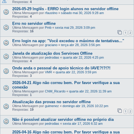
Respostas:
4
2026-05-29 Inglês - ERRO login alunos no servidor offline
Última Mensagem por
rfaustino
«
sábado mai 30, 2026 9:28 am
Respostas:
4
Erro no servidor offline
Última Mensagem por
Pmb
«
sexta mai 29, 2026 3:09 pm
Respostas:
16
1
2
Erro login na app: "Você excedeu o máximo de tentativas..."
Última Mensagem por
graciano
«
terça abr 28, 2026 3:56 pm
Janela de atualização dos Serviroes Offline
Última Mensagem por
pedrodias
«
quarta abr 22, 2026 4:25 pm
Respostas:
4
Onde anda o pessoal de apoio técnico do IAVE?!?!?!
Última Mensagem por
VMR
«
quarta abr 22, 2026 3:59 pm
Respostas:
3
2026-04-21 Algo não correu bem. Por favor verifique a sua
conexão
Última Mensagem por
CNM_Ricardo
«
quarta abr 22, 2026 11:39 am
Respostas:
1
Atualização das provas no servidor offline
Última Mensagem por
guimenez
«
domingo abr 19, 2026 10:22 pm
Respostas:
19
1
2
Não é possível atualizar servidor offline no próprio dia
Última Mensagem por
pedrodias
«
sexta abr 17, 2026 6:32 am
2026-04-16 Algo não correu bem. Por favor verifique a sua