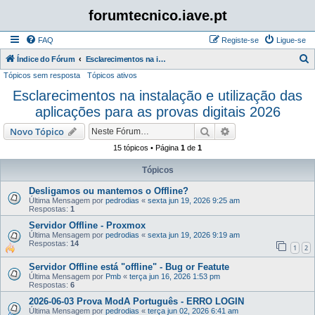
forumtecnico.iave.pt
FAQ
Registe-se
Ligue-se
P
Índice do Fórum
Esclarecimentos na instalação e utilização das aplicações para as provas digitais 2026
Tópicos sem resposta
Tópicos ativos
e
Esclarecimentos na instalação e utilização das
s
aplicações para as provas digitais 2026
q
u
Pesquisar
Pesquisa avançada
Novo Tópico
i
15 tópicos • Página
1
de
1
s
Tópicos
a
Desligamos ou mantemos o Offline?
r
Última Mensagem por
pedrodias
«
sexta jun 19, 2026 9:25 am
Respostas:
1
Servidor Offline - Proxmox
Última Mensagem por
pedrodias
«
sexta jun 19, 2026 9:19 am
Respostas:
14
1
2
Servidor Offline está "offline" - Bug or Featute
Última Mensagem por
Pmb
«
terça jun 16, 2026 1:53 pm
Respostas:
6
2026-06-03 Prova ModA Português - ERRO LOGIN
Última Mensagem por
pedrodias
«
terça jun 02, 2026 6:41 am