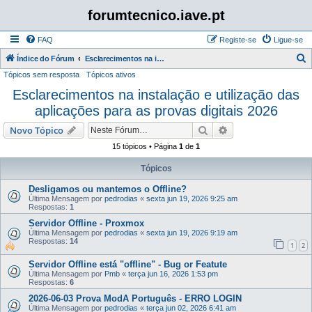
forumtecnico.iave.pt
FAQ
Registe-se
Ligue-se
P
Índice do Fórum
Esclarecimentos na instalação e utilização das aplicações para as provas digitais 2026
Tópicos sem resposta
Tópicos ativos
e
Esclarecimentos na instalação e utilização das
s
aplicações para as provas digitais 2026
q
u
Pesquisar
Pesquisa avançada
Novo Tópico
i
15 tópicos • Página
1
de
1
s
Tópicos
a
Desligamos ou mantemos o Offline?
r
Última Mensagem por
pedrodias
«
sexta jun 19, 2026 9:25 am
Respostas:
1
Servidor Offline - Proxmox
Última Mensagem por
pedrodias
«
sexta jun 19, 2026 9:19 am
Respostas:
14
1
2
Servidor Offline está "offline" - Bug or Featute
Última Mensagem por
Pmb
«
terça jun 16, 2026 1:53 pm
Respostas:
6
2026-06-03 Prova ModA Português - ERRO LOGIN
Última Mensagem por
pedrodias
«
terça jun 02, 2026 6:41 am