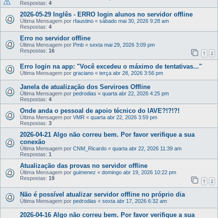
Respostas:
4
2026-05-29 Inglês - ERRO login alunos no servidor offline
Última Mensagem por
rfaustino
«
sábado mai 30, 2026 9:28 am
Respostas:
4
Erro no servidor offline
Última Mensagem por
Pmb
«
sexta mai 29, 2026 3:09 pm
Respostas:
16
1
2
Erro login na app: "Você excedeu o máximo de tentativas..."
Última Mensagem por
graciano
«
terça abr 28, 2026 3:56 pm
Janela de atualização dos Serviroes Offline
Última Mensagem por
pedrodias
«
quarta abr 22, 2026 4:25 pm
Respostas:
4
Onde anda o pessoal de apoio técnico do IAVE?!?!?!
Última Mensagem por
VMR
«
quarta abr 22, 2026 3:59 pm
Respostas:
3
2026-04-21 Algo não correu bem. Por favor verifique a sua
conexão
Última Mensagem por
CNM_Ricardo
«
quarta abr 22, 2026 11:39 am
Respostas:
1
Atualização das provas no servidor offline
Última Mensagem por
guimenez
«
domingo abr 19, 2026 10:22 pm
Respostas:
19
1
2
Não é possível atualizar servidor offline no próprio dia
Última Mensagem por
pedrodias
«
sexta abr 17, 2026 6:32 am
2026-04-16 Algo não correu bem. Por favor verifique a sua