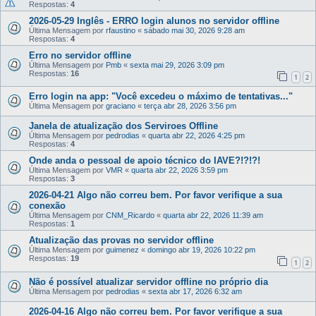
Respostas:
4
2026-05-29 Inglês - ERRO login alunos no servidor offline
Última Mensagem por
rfaustino
«
sábado mai 30, 2026 9:28 am
Respostas:
4
Erro no servidor offline
Última Mensagem por
Pmb
«
sexta mai 29, 2026 3:09 pm
Respostas:
16
1
2
Erro login na app: "Você excedeu o máximo de tentativas..."
Última Mensagem por
graciano
«
terça abr 28, 2026 3:56 pm
Janela de atualização dos Serviroes Offline
Última Mensagem por
pedrodias
«
quarta abr 22, 2026 4:25 pm
Respostas:
4
Onde anda o pessoal de apoio técnico do IAVE?!?!?!
Última Mensagem por
VMR
«
quarta abr 22, 2026 3:59 pm
Respostas:
3
2026-04-21 Algo não correu bem. Por favor verifique a sua
conexão
Última Mensagem por
CNM_Ricardo
«
quarta abr 22, 2026 11:39 am
Respostas:
1
Atualização das provas no servidor offline
Última Mensagem por
guimenez
«
domingo abr 19, 2026 10:22 pm
Respostas:
19
1
2
Não é possível atualizar servidor offline no próprio dia
Última Mensagem por
pedrodias
«
sexta abr 17, 2026 6:32 am
2026-04-16 Algo não correu bem. Por favor verifique a sua