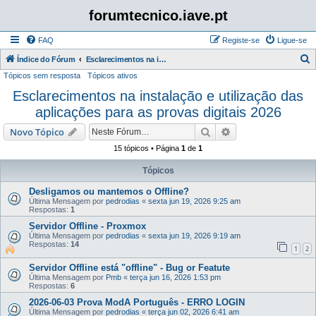
forumtecnico.iave.pt
FAQ
Registe-se
Ligue-se
P
Índice do Fórum
Esclarecimentos na instalação e utilização das aplicações para as provas digitais 2026
Tópicos sem resposta
Tópicos ativos
e
Esclarecimentos na instalação e utilização das
s
aplicações para as provas digitais 2026
q
u
Pesquisar
Pesquisa avançada
Novo Tópico
i
15 tópicos • Página
1
de
1
s
Tópicos
a
Desligamos ou mantemos o Offline?
r
Última Mensagem por
pedrodias
«
sexta jun 19, 2026 9:25 am
Respostas:
1
Servidor Offline - Proxmox
Última Mensagem por
pedrodias
«
sexta jun 19, 2026 9:19 am
Respostas:
14
1
2
Servidor Offline está "offline" - Bug or Featute
Última Mensagem por
Pmb
«
terça jun 16, 2026 1:53 pm
Respostas:
6
2026-06-03 Prova ModA Português - ERRO LOGIN
Última Mensagem por
pedrodias
«
terça jun 02, 2026 6:41 am