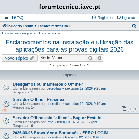
forumtecnico.iave.pt
FAQ
Registe-se
Ligue-se
P
Índice do Fórum
Esclarecimentos na instalação e utilização das aplicações para as provas digitais 2026
Tópicos sem resposta
Tópicos ativos
e
Esclarecimentos na instalação e utilização das
s
aplicações para as provas digitais 2026
q
u
Pesquisar
Pesquisa avançada
Novo Tópico
i
15 tópicos • Página
1
de
1
s
Tópicos
a
Desligamos ou mantemos o Offline?
r
Última Mensagem por
pedrodias
«
sexta jun 19, 2026 9:25 am
Respostas:
1
Servidor Offline - Proxmox
Última Mensagem por
pedrodias
«
sexta jun 19, 2026 9:19 am
Respostas:
14
1
2
Servidor Offline está "offline" - Bug or Featute
Última Mensagem por
Pmb
«
terça jun 16, 2026 1:53 pm
Respostas:
6
2026-06-03 Prova ModA Português - ERRO LOGIN
Última Mensagem por
pedrodias
«
terça jun 02, 2026 6:41 am