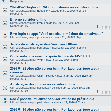
Respostas:
4
2026-05-29 Inglês - ERRO login alunos no servidor offline
Última Mensagem por
rfaustino
«
sábado mai 30, 2026 9:28 am
Respostas:
4
Erro no servidor offline
Última Mensagem por
Pmb
«
sexta mai 29, 2026 3:09 pm
Respostas:
16
1
2
Erro login na app: "Você excedeu o máximo de tentativas..."
Última Mensagem por
graciano
«
terça abr 28, 2026 3:56 pm
Janela de atualização dos Serviroes Offline
Última Mensagem por
pedrodias
«
quarta abr 22, 2026 4:25 pm
Respostas:
4
Onde anda o pessoal de apoio técnico do IAVE?!?!?!
Última Mensagem por
VMR
«
quarta abr 22, 2026 3:59 pm
Respostas:
3
2026-04-21 Algo não correu bem. Por favor verifique a sua
conexão
Última Mensagem por
CNM_Ricardo
«
quarta abr 22, 2026 11:39 am
Respostas:
1
Atualização das provas no servidor offline
Última Mensagem por
guimenez
«
domingo abr 19, 2026 10:22 pm
Respostas:
19
1
2
Não é possível atualizar servidor offline no próprio dia
Última Mensagem por
pedrodias
«
sexta abr 17, 2026 6:32 am
2026-04-16 Algo não correu bem. Por favor verifique a sua