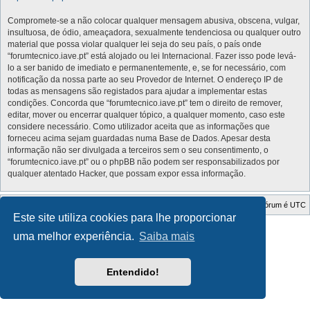
Compromete-se a não colocar qualquer mensagem abusiva, obscena, vulgar,
insultuosa, de ódio, ameaçadora, sexualmente tendenciosa ou qualquer outro
material que possa violar qualquer lei seja do seu país, o país onde
“forumtecnico.iave.pt” está alojado ou lei Internacional. Fazer isso pode levá-
lo a ser banido de imediato e permanentemente, e, se for necessário, com
notificação da nossa parte ao seu Provedor de Internet. O endereço IP de
todas as mensagens são registados para ajudar a implementar estas
condições. Concorda que “forumtecnico.iave.pt” tem o direito de remover,
editar, mover ou encerrar qualquer tópico, a qualquer momento, caso este
considere necessário. Como utilizador aceita que as informações que
forneceu acima sejam guardadas numa Base de Dados. Apesar desta
informação não ser divulgada a terceiros sem o seu consentimento, o
“forumtecnico.iave.pt” ou o phpBB não podem ser responsabilizados por
qualquer atentado Hacker, que possam expor essa informação.
Índice do Fórum
O Fuso Horário do Fórum é
UTC
Este site utiliza cookies para lhe proporcionar
Style Developer by ©
GTA game
Forum.
uma melhor experiência.
Saiba mais
Desenvolvido por
phpBB
® Forum Software © phpBB Limited
Traduzido por:
phpBB Portugal
Privacidade
|
Termos
Entendido!