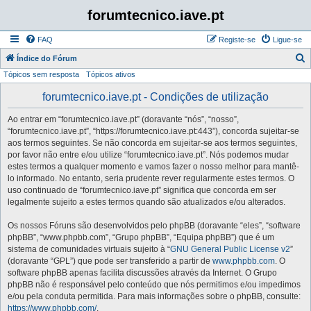
forumtecnico.iave.pt
FAQ
Registe-se
Ligue-se
P
Índice do Fórum
Tópicos sem resposta
Tópicos ativos
e
s
forumtecnico.iave.pt - Condições de utilização
q
Ao entrar em “forumtecnico.iave.pt” (doravante “nós”, “nosso”,
u
“forumtecnico.iave.pt”, “https://forumtecnico.iave.pt:443”), concorda sujeitar-se
i
aos termos seguintes. Se não concorda em sujeitar-se aos termos seguintes,
por favor não entre e/ou utilize “forumtecnico.iave.pt”. Nós podemos mudar
s
estes termos a qualquer momento e vamos fazer o nosso melhor para mantê-
a
lo informado. No entanto, seria prudente rever regularmente estes termos. O
uso continuado de “forumtecnico.iave.pt” significa que concorda em ser
r
legalmente sujeito a estes termos quando são atualizados e/ou alterados.
Os nossos Fóruns são desenvolvidos pelo phpBB (doravante “eles”, “software
phpBB”, “www.phpbb.com”, “Grupo phpBB”, “Equipa phpBB”) que é um
sistema de comunidades virtuais sujeito à “
GNU General Public License v2
”
(doravante “GPL”) que pode ser transferido a partir de
www.phpbb.com
. O
software phpBB apenas facilita discussões através da Internet. O Grupo
phpBB não é responsável pelo conteúdo que nós permitimos e/ou impedimos
e/ou pela conduta permitida. Para mais informações sobre o phpBB, consulte:
https://www.phpbb.com/
.