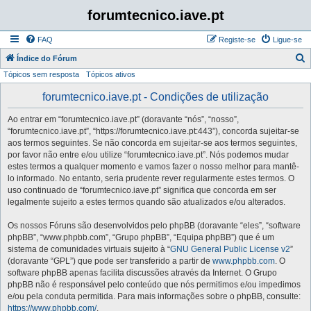
forumtecnico.iave.pt
FAQ
Registe-se
Ligue-se
P
Índice do Fórum
Tópicos sem resposta
Tópicos ativos
e
s
forumtecnico.iave.pt - Condições de utilização
q
Ao entrar em “forumtecnico.iave.pt” (doravante “nós”, “nosso”,
u
“forumtecnico.iave.pt”, “https://forumtecnico.iave.pt:443”), concorda sujeitar-se
i
aos termos seguintes. Se não concorda em sujeitar-se aos termos seguintes,
por favor não entre e/ou utilize “forumtecnico.iave.pt”. Nós podemos mudar
s
estes termos a qualquer momento e vamos fazer o nosso melhor para mantê-
a
lo informado. No entanto, seria prudente rever regularmente estes termos. O
uso continuado de “forumtecnico.iave.pt” significa que concorda em ser
r
legalmente sujeito a estes termos quando são atualizados e/ou alterados.
Os nossos Fóruns são desenvolvidos pelo phpBB (doravante “eles”, “software
phpBB”, “www.phpbb.com”, “Grupo phpBB”, “Equipa phpBB”) que é um
sistema de comunidades virtuais sujeito à “
GNU General Public License v2
”
(doravante “GPL”) que pode ser transferido a partir de
www.phpbb.com
. O
software phpBB apenas facilita discussões através da Internet. O Grupo
phpBB não é responsável pelo conteúdo que nós permitimos e/ou impedimos
e/ou pela conduta permitida. Para mais informações sobre o phpBB, consulte:
https://www.phpbb.com/
.