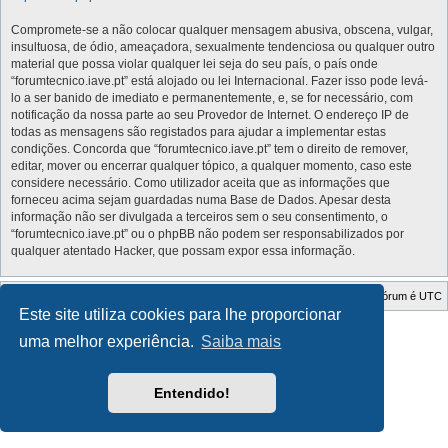
Compromete-se a não colocar qualquer mensagem abusiva, obscena, vulgar,
insultuosa, de ódio, ameaçadora, sexualmente tendenciosa ou qualquer outro
material que possa violar qualquer lei seja do seu país, o país onde
“forumtecnico.iave.pt” está alojado ou lei Internacional. Fazer isso pode levá-
lo a ser banido de imediato e permanentemente, e, se for necessário, com
notificação da nossa parte ao seu Provedor de Internet. O endereço IP de
todas as mensagens são registados para ajudar a implementar estas
condições. Concorda que “forumtecnico.iave.pt” tem o direito de remover,
editar, mover ou encerrar qualquer tópico, a qualquer momento, caso este
considere necessário. Como utilizador aceita que as informações que
forneceu acima sejam guardadas numa Base de Dados. Apesar desta
informação não ser divulgada a terceiros sem o seu consentimento, o
“forumtecnico.iave.pt” ou o phpBB não podem ser responsabilizados por
qualquer atentado Hacker, que possam expor essa informação.
Índice do Fórum
O Fuso Horário do Fórum é
UTC
Este site utiliza cookies para lhe proporcionar
Style Developer by ©
GTA game
Forum.
uma melhor experiência.
Saiba mais
Desenvolvido por
phpBB
® Forum Software © phpBB Limited
Traduzido por:
phpBB Portugal
Privacidade
|
Termos
Entendido!