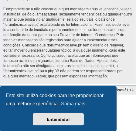
Compromete-se a não colocar qualquer mensagem abusiva, obscena, vulgar,
insultuosa, de ódio, ameaçadora, sexualmente tendenciosa ou qualquer outro
material que possa violar qualquer lei seja do seu país, o país onde
“forumtecnico.iave.pt” está alojado ou lei Internacional. Fazer isso pode levá-
lo a ser banido de imediato e permanentemente, e, se for necessário, com
notificação da nossa parte ao seu Provedor de Internet. O endereço IP de
todas as mensagens são registados para ajudar a implementar estas
condições. Concorda que “forumtecnico.iave.pt” tem o direito de remover,
editar, mover ou encerrar qualquer tópico, a qualquer momento, caso este
considere necessário. Como utilizador aceita que as informações que
forneceu acima sejam guardadas numa Base de Dados. Apesar desta
informação não ser divulgada a terceiros sem o seu consentimento, o
“forumtecnico.iave.pt” ou o phpBB não podem ser responsabilizados por
qualquer atentado Hacker, que possam expor essa informação.
Índice do Fórum
O Fuso Horário do Fórum é
UTC
Este site utiliza cookies para lhe proporcionar
Style Developer by ©
GTA game
Forum.
uma melhor experiência.
Saiba mais
Desenvolvido por
phpBB
® Forum Software © phpBB Limited
Traduzido por:
phpBB Portugal
Privacidade
|
Termos
Entendido!