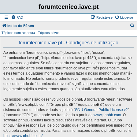
forumtecnico.iave.pt
FAQ
Registe-se
Ligue-se
P
Índice do Fórum
Tópicos sem resposta
Tópicos ativos
e
s
forumtecnico.iave.pt - Condições de utilização
q
Ao entrar em “forumtecnico.iave.pt” (doravante “nós”, “nosso”,
u
“forumtecnico.iave.pt”, “https://forumtecnico.iave.pt:443”), concorda sujeitar-se
i
aos termos seguintes. Se não concorda em sujeitar-se aos termos seguintes,
por favor não entre e/ou utilize “forumtecnico.iave.pt”. Nós podemos mudar
s
estes termos a qualquer momento e vamos fazer o nosso melhor para mantê-
a
lo informado. No entanto, seria prudente rever regularmente estes termos. O
uso continuado de “forumtecnico.iave.pt” significa que concorda em ser
r
legalmente sujeito a estes termos quando são atualizados e/ou alterados.
Os nossos Fóruns são desenvolvidos pelo phpBB (doravante “eles”, “software
phpBB”, “www.phpbb.com”, “Grupo phpBB”, “Equipa phpBB”) que é um
sistema de comunidades virtuais sujeito à “
GNU General Public License v2
”
(doravante “GPL”) que pode ser transferido a partir de
www.phpbb.com
. O
software phpBB apenas facilita discussões através da Internet. O Grupo
phpBB não é responsável pelo conteúdo que nós permitimos e/ou impedimos
e/ou pela conduta permitida. Para mais informações sobre o phpBB, consulte:
https://www.phpbb.com/
.