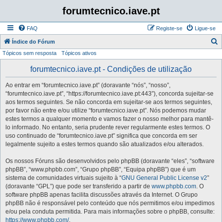
forumtecnico.iave.pt
FAQ
Registe-se
Ligue-se
P
Índice do Fórum
Tópicos sem resposta
Tópicos ativos
e
s
forumtecnico.iave.pt - Condições de utilização
q
Ao entrar em “forumtecnico.iave.pt” (doravante “nós”, “nosso”,
u
“forumtecnico.iave.pt”, “https://forumtecnico.iave.pt:443”), concorda sujeitar-se
i
aos termos seguintes. Se não concorda em sujeitar-se aos termos seguintes,
por favor não entre e/ou utilize “forumtecnico.iave.pt”. Nós podemos mudar
s
estes termos a qualquer momento e vamos fazer o nosso melhor para mantê-
a
lo informado. No entanto, seria prudente rever regularmente estes termos. O
uso continuado de “forumtecnico.iave.pt” significa que concorda em ser
r
legalmente sujeito a estes termos quando são atualizados e/ou alterados.
Os nossos Fóruns são desenvolvidos pelo phpBB (doravante “eles”, “software
phpBB”, “www.phpbb.com”, “Grupo phpBB”, “Equipa phpBB”) que é um
sistema de comunidades virtuais sujeito à “
GNU General Public License v2
”
(doravante “GPL”) que pode ser transferido a partir de
www.phpbb.com
. O
software phpBB apenas facilita discussões através da Internet. O Grupo
phpBB não é responsável pelo conteúdo que nós permitimos e/ou impedimos
e/ou pela conduta permitida. Para mais informações sobre o phpBB, consulte:
https://www.phpbb.com/
.