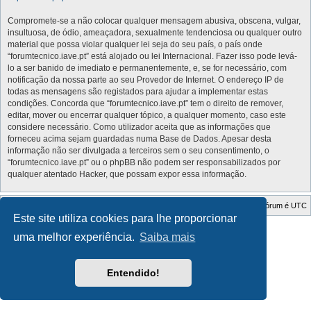
Compromete-se a não colocar qualquer mensagem abusiva, obscena, vulgar,
insultuosa, de ódio, ameaçadora, sexualmente tendenciosa ou qualquer outro
material que possa violar qualquer lei seja do seu país, o país onde
“forumtecnico.iave.pt” está alojado ou lei Internacional. Fazer isso pode levá-
lo a ser banido de imediato e permanentemente, e, se for necessário, com
notificação da nossa parte ao seu Provedor de Internet. O endereço IP de
todas as mensagens são registados para ajudar a implementar estas
condições. Concorda que “forumtecnico.iave.pt” tem o direito de remover,
editar, mover ou encerrar qualquer tópico, a qualquer momento, caso este
considere necessário. Como utilizador aceita que as informações que
forneceu acima sejam guardadas numa Base de Dados. Apesar desta
informação não ser divulgada a terceiros sem o seu consentimento, o
“forumtecnico.iave.pt” ou o phpBB não podem ser responsabilizados por
qualquer atentado Hacker, que possam expor essa informação.
Índice do Fórum
O Fuso Horário do Fórum é
UTC
Este site utiliza cookies para lhe proporcionar
Style Developer by ©
GTA game
Forum.
uma melhor experiência.
Saiba mais
Desenvolvido por
phpBB
® Forum Software © phpBB Limited
Traduzido por:
phpBB Portugal
Privacidade
|
Termos
Entendido!