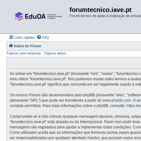
forumtecnico.iave.pt
Forum técnico de apoio à realização de provas 
Links rápidos
FAQ
Índice do Fórum
Tópicos sem resposta
Tópicos ativos
Ao entrar em “forumtecnico.iave.pt” (doravante “nós”, “nosso”, “forumtecnico.
e/ou utilize “forumtecnico.iave.pt”. Nós podemos mudar estes termos a qual
“forumtecnico.iave.pt” significa que concorda em ser legalmente sujeito a e
Os nossos Fóruns são desenvolvidos pelo phpBB (doravante “eles”, “softwa
(doravante “GPL”) que pode ser transferido a partir de
www.phpbb.com
. O s
conduta permitida. Para mais informações sobre o phpBB, consulte:
https:/
Compromete-se a não colocar qualquer mensagem abusiva, obscena, vulgar, i
“forumtecnico.iave.pt” está alojado ou lei Internacional. Fazer isso pode le
mensagens são registados para ajudar a implementar estas condições. Concor
Como utilizador aceita que as informações que forneceu acima sejam guard
ser responsabilizados por qualquer atentado Hacker, que possam expor ess