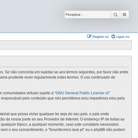
Pesquisar
Pesqu
Registe-se
Ligue-se
ntes. Se não concorda em sujeitar-se aos termos seguintes, por favor não entre
seria prudente rever regularmente estes termos. O uso continuado de
comunidades virtuais sujeito à “
GNU General Public License v2
”
 é responsável pelo conteúdo que nós permitimos e/ou impedimos e/ou pela
ial que possa violar qualquer lei seja do seu país, o país onde
cação da nossa parte ao seu Provedor de Internet. O endereço IP de todas as
r qualquer tópico, a qualquer momento, caso este considere necessário.
 sem o seu consentimento, o “forumtecnico.iave.pt” ou o phpBB não podem