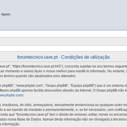
digitais
forumtecnico.iave.pt - Condições de utilização
iave.pt”, “https://forumtecnico.iave.pt:443”), concorda sujeitar-se aos termos segui
quer momento e vamos fazer o nosso melhor para mantê-lo informado. No entanto, 
stes termos quando são atualizados e/ou alterados.
re phpBB”, “www.phpbb.com”, “Grupo phpBB”, “Equipa phpBB”) que é um sistema de 
oftware phpBB apenas facilita discussões através da Internet. O Grupo phpBB não
/www.phpbb.com/
.
nsultuosa, de ódio, ameaçadora, sexualmente tendenciosa ou qualquer outro mater
vá-lo a ser banido de imediato e permanentemente, e, se for necessário, com notifi
da que “forumtecnico.iave.pt” tem o direito de remover, editar, mover ou encerra
adas numa Base de Dados. Apesar desta informação não ser divulgada a terceiros
a informação.