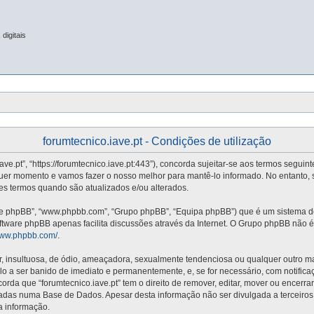
digitais
forumtecnico.iave.pt - Condições de utilização
iave.pt”, “https://forumtecnico.iave.pt:443”), concorda sujeitar-se aos termos segui
quer momento e vamos fazer o nosso melhor para mantê-lo informado. No entanto, 
stes termos quando são atualizados e/ou alterados.
re phpBB”, “www.phpbb.com”, “Grupo phpBB”, “Equipa phpBB”) que é um sistema de 
oftware phpBB apenas facilita discussões através da Internet. O Grupo phpBB não
/www.phpbb.com/
.
nsultuosa, de ódio, ameaçadora, sexualmente tendenciosa ou qualquer outro mater
vá-lo a ser banido de imediato e permanentemente, e, se for necessário, com notifi
da que “forumtecnico.iave.pt” tem o direito de remover, editar, mover ou encerra
adas numa Base de Dados. Apesar desta informação não ser divulgada a terceiros
a informação.