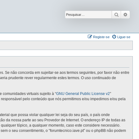
Pesquisar
Pesqu
Registe-se
Ligue-se
ntes. Se não concorda em sujeitar-se aos termos seguintes, por favor não entre
seria prudente rever regularmente estes termos. O uso continuado de
comunidades virtuais sujeito à “
GNU General Public License v2
”
 é responsável pelo conteúdo que nós permitimos e/ou impedimos e/ou pela
ial que possa violar qualquer lei seja do seu país, o país onde
cação da nossa parte ao seu Provedor de Internet. O endereço IP de todas as
r qualquer tópico, a qualquer momento, caso este considere necessário.
 sem o seu consentimento, o “forumtecnico.iave.pt” ou o phpBB não podem