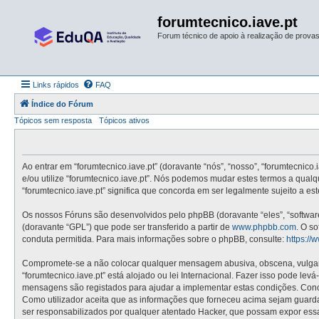
forumtecnico.iave.pt
Forum técnico de apoio à realização de provas 
Links rápidos
FAQ
Índice do Fórum
Tópicos sem resposta
Tópicos ativos
Ao entrar em “forumtecnico.iave.pt” (doravante “nós”, “nosso”, “forumtecnico.
e/ou utilize “forumtecnico.iave.pt”. Nós podemos mudar estes termos a qual
“forumtecnico.iave.pt” significa que concorda em ser legalmente sujeito a e
Os nossos Fóruns são desenvolvidos pelo phpBB (doravante “eles”, “softwa
(doravante “GPL”) que pode ser transferido a partir de
www.phpbb.com
. O s
conduta permitida. Para mais informações sobre o phpBB, consulte:
https:/
Compromete-se a não colocar qualquer mensagem abusiva, obscena, vulgar, i
“forumtecnico.iave.pt” está alojado ou lei Internacional. Fazer isso pode le
mensagens são registados para ajudar a implementar estas condições. Concor
Como utilizador aceita que as informações que forneceu acima sejam guard
ser responsabilizados por qualquer atentado Hacker, que possam expor ess