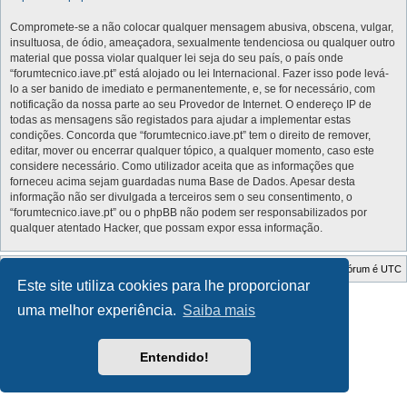
Compromete-se a não colocar qualquer mensagem abusiva, obscena, vulgar,
insultuosa, de ódio, ameaçadora, sexualmente tendenciosa ou qualquer outro
material que possa violar qualquer lei seja do seu país, o país onde
“forumtecnico.iave.pt” está alojado ou lei Internacional. Fazer isso pode levá-
lo a ser banido de imediato e permanentemente, e, se for necessário, com
notificação da nossa parte ao seu Provedor de Internet. O endereço IP de
todas as mensagens são registados para ajudar a implementar estas
condições. Concorda que “forumtecnico.iave.pt” tem o direito de remover,
editar, mover ou encerrar qualquer tópico, a qualquer momento, caso este
considere necessário. Como utilizador aceita que as informações que
forneceu acima sejam guardadas numa Base de Dados. Apesar desta
informação não ser divulgada a terceiros sem o seu consentimento, o
“forumtecnico.iave.pt” ou o phpBB não podem ser responsabilizados por
qualquer atentado Hacker, que possam expor essa informação.
Índice do Fórum
O Fuso Horário do Fórum é
UTC
Este site utiliza cookies para lhe proporcionar
Style Developer by ©
GTA game
Forum.
uma melhor experiência.
Saiba mais
Desenvolvido por
phpBB
® Forum Software © phpBB Limited
Traduzido por:
phpBB Portugal
Privacidade
|
Termos
Entendido!