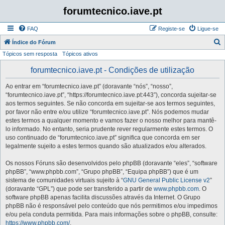
forumtecnico.iave.pt
FAQ
Registe-se
Ligue-se
P
Índice do Fórum
Tópicos sem resposta
Tópicos ativos
e
s
forumtecnico.iave.pt - Condições de utilização
q
Ao entrar em “forumtecnico.iave.pt” (doravante “nós”, “nosso”,
u
“forumtecnico.iave.pt”, “https://forumtecnico.iave.pt:443”), concorda sujeitar-se
i
aos termos seguintes. Se não concorda em sujeitar-se aos termos seguintes,
por favor não entre e/ou utilize “forumtecnico.iave.pt”. Nós podemos mudar
s
estes termos a qualquer momento e vamos fazer o nosso melhor para mantê-
a
lo informado. No entanto, seria prudente rever regularmente estes termos. O
uso continuado de “forumtecnico.iave.pt” significa que concorda em ser
r
legalmente sujeito a estes termos quando são atualizados e/ou alterados.
Os nossos Fóruns são desenvolvidos pelo phpBB (doravante “eles”, “software
phpBB”, “www.phpbb.com”, “Grupo phpBB”, “Equipa phpBB”) que é um
sistema de comunidades virtuais sujeito à “
GNU General Public License v2
”
(doravante “GPL”) que pode ser transferido a partir de
www.phpbb.com
. O
software phpBB apenas facilita discussões através da Internet. O Grupo
phpBB não é responsável pelo conteúdo que nós permitimos e/ou impedimos
e/ou pela conduta permitida. Para mais informações sobre o phpBB, consulte:
https://www.phpbb.com/
.