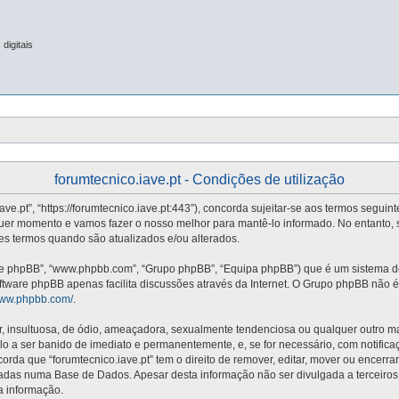
digitais
forumtecnico.iave.pt - Condições de utilização
iave.pt”, “https://forumtecnico.iave.pt:443”), concorda sujeitar-se aos termos segui
quer momento e vamos fazer o nosso melhor para mantê-lo informado. No entanto, 
stes termos quando são atualizados e/ou alterados.
re phpBB”, “www.phpbb.com”, “Grupo phpBB”, “Equipa phpBB”) que é um sistema de 
oftware phpBB apenas facilita discussões através da Internet. O Grupo phpBB não
/www.phpbb.com/
.
nsultuosa, de ódio, ameaçadora, sexualmente tendenciosa ou qualquer outro mater
vá-lo a ser banido de imediato e permanentemente, e, se for necessário, com notifi
da que “forumtecnico.iave.pt” tem o direito de remover, editar, mover ou encerra
adas numa Base de Dados. Apesar desta informação não ser divulgada a terceiros
a informação.