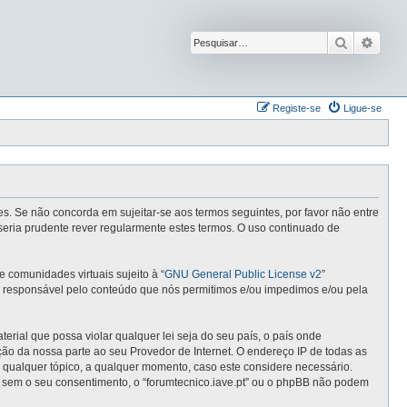
Pesquisar
Pesqu
Registe-se
Ligue-se
ntes. Se não concorda em sujeitar-se aos termos seguintes, por favor não entre
seria prudente rever regularmente estes termos. O uso continuado de
comunidades virtuais sujeito à “
GNU General Public License v2
”
 é responsável pelo conteúdo que nós permitimos e/ou impedimos e/ou pela
ial que possa violar qualquer lei seja do seu país, o país onde
cação da nossa parte ao seu Provedor de Internet. O endereço IP de todas as
r qualquer tópico, a qualquer momento, caso este considere necessário.
 sem o seu consentimento, o “forumtecnico.iave.pt” ou o phpBB não podem