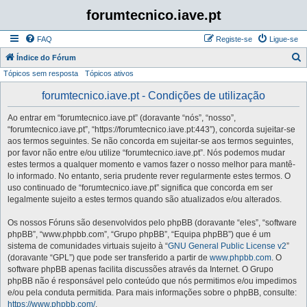
forumtecnico.iave.pt
FAQ
Registe-se
Ligue-se
P
Índice do Fórum
Tópicos sem resposta
Tópicos ativos
e
s
forumtecnico.iave.pt - Condições de utilização
q
Ao entrar em “forumtecnico.iave.pt” (doravante “nós”, “nosso”,
u
“forumtecnico.iave.pt”, “https://forumtecnico.iave.pt:443”), concorda sujeitar-se
i
aos termos seguintes. Se não concorda em sujeitar-se aos termos seguintes,
por favor não entre e/ou utilize “forumtecnico.iave.pt”. Nós podemos mudar
s
estes termos a qualquer momento e vamos fazer o nosso melhor para mantê-
a
lo informado. No entanto, seria prudente rever regularmente estes termos. O
uso continuado de “forumtecnico.iave.pt” significa que concorda em ser
r
legalmente sujeito a estes termos quando são atualizados e/ou alterados.
Os nossos Fóruns são desenvolvidos pelo phpBB (doravante “eles”, “software
phpBB”, “www.phpbb.com”, “Grupo phpBB”, “Equipa phpBB”) que é um
sistema de comunidades virtuais sujeito à “
GNU General Public License v2
”
(doravante “GPL”) que pode ser transferido a partir de
www.phpbb.com
. O
software phpBB apenas facilita discussões através da Internet. O Grupo
phpBB não é responsável pelo conteúdo que nós permitimos e/ou impedimos
e/ou pela conduta permitida. Para mais informações sobre o phpBB, consulte:
https://www.phpbb.com/
.