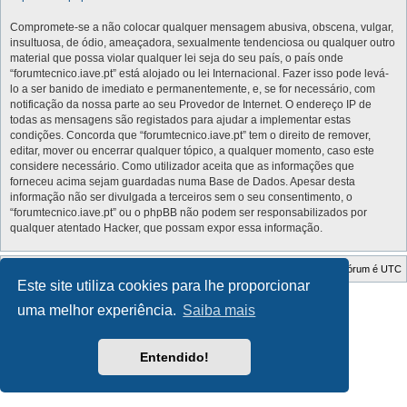
Compromete-se a não colocar qualquer mensagem abusiva, obscena, vulgar,
insultuosa, de ódio, ameaçadora, sexualmente tendenciosa ou qualquer outro
material que possa violar qualquer lei seja do seu país, o país onde
“forumtecnico.iave.pt” está alojado ou lei Internacional. Fazer isso pode levá-
lo a ser banido de imediato e permanentemente, e, se for necessário, com
notificação da nossa parte ao seu Provedor de Internet. O endereço IP de
todas as mensagens são registados para ajudar a implementar estas
condições. Concorda que “forumtecnico.iave.pt” tem o direito de remover,
editar, mover ou encerrar qualquer tópico, a qualquer momento, caso este
considere necessário. Como utilizador aceita que as informações que
forneceu acima sejam guardadas numa Base de Dados. Apesar desta
informação não ser divulgada a terceiros sem o seu consentimento, o
“forumtecnico.iave.pt” ou o phpBB não podem ser responsabilizados por
qualquer atentado Hacker, que possam expor essa informação.
Índice do Fórum
O Fuso Horário do Fórum é
UTC
Este site utiliza cookies para lhe proporcionar
Style Developer by ©
GTA game
Forum.
uma melhor experiência.
Saiba mais
Desenvolvido por
phpBB
® Forum Software © phpBB Limited
Traduzido por:
phpBB Portugal
Privacidade
|
Termos
Entendido!