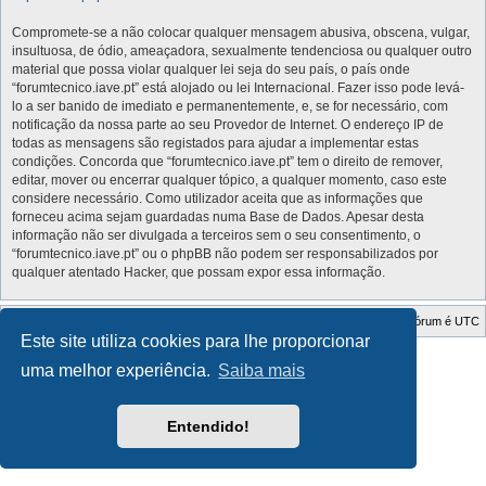
Compromete-se a não colocar qualquer mensagem abusiva, obscena, vulgar,
insultuosa, de ódio, ameaçadora, sexualmente tendenciosa ou qualquer outro
material que possa violar qualquer lei seja do seu país, o país onde
“forumtecnico.iave.pt” está alojado ou lei Internacional. Fazer isso pode levá-
lo a ser banido de imediato e permanentemente, e, se for necessário, com
notificação da nossa parte ao seu Provedor de Internet. O endereço IP de
todas as mensagens são registados para ajudar a implementar estas
condições. Concorda que “forumtecnico.iave.pt” tem o direito de remover,
editar, mover ou encerrar qualquer tópico, a qualquer momento, caso este
considere necessário. Como utilizador aceita que as informações que
forneceu acima sejam guardadas numa Base de Dados. Apesar desta
informação não ser divulgada a terceiros sem o seu consentimento, o
“forumtecnico.iave.pt” ou o phpBB não podem ser responsabilizados por
qualquer atentado Hacker, que possam expor essa informação.
Índice do Fórum
O Fuso Horário do Fórum é
UTC
Este site utiliza cookies para lhe proporcionar
Style Developer by ©
GTA game
Forum.
uma melhor experiência.
Saiba mais
Desenvolvido por
phpBB
® Forum Software © phpBB Limited
Traduzido por:
phpBB Portugal
Privacidade
|
Termos
Entendido!