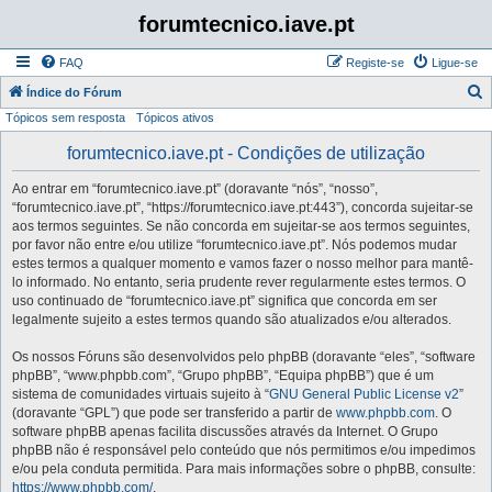
forumtecnico.iave.pt
FAQ
Registe-se
Ligue-se
P
Índice do Fórum
Tópicos sem resposta
Tópicos ativos
e
s
forumtecnico.iave.pt - Condições de utilização
q
Ao entrar em “forumtecnico.iave.pt” (doravante “nós”, “nosso”,
u
“forumtecnico.iave.pt”, “https://forumtecnico.iave.pt:443”), concorda sujeitar-se
i
aos termos seguintes. Se não concorda em sujeitar-se aos termos seguintes,
por favor não entre e/ou utilize “forumtecnico.iave.pt”. Nós podemos mudar
s
estes termos a qualquer momento e vamos fazer o nosso melhor para mantê-
a
lo informado. No entanto, seria prudente rever regularmente estes termos. O
uso continuado de “forumtecnico.iave.pt” significa que concorda em ser
r
legalmente sujeito a estes termos quando são atualizados e/ou alterados.
Os nossos Fóruns são desenvolvidos pelo phpBB (doravante “eles”, “software
phpBB”, “www.phpbb.com”, “Grupo phpBB”, “Equipa phpBB”) que é um
sistema de comunidades virtuais sujeito à “
GNU General Public License v2
”
(doravante “GPL”) que pode ser transferido a partir de
www.phpbb.com
. O
software phpBB apenas facilita discussões através da Internet. O Grupo
phpBB não é responsável pelo conteúdo que nós permitimos e/ou impedimos
e/ou pela conduta permitida. Para mais informações sobre o phpBB, consulte:
https://www.phpbb.com/
.