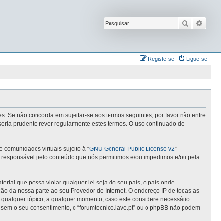
Pesquisar
Pesqu
Registe-se
Ligue-se
ntes. Se não concorda em sujeitar-se aos termos seguintes, por favor não entre
seria prudente rever regularmente estes termos. O uso continuado de
comunidades virtuais sujeito à “
GNU General Public License v2
”
 é responsável pelo conteúdo que nós permitimos e/ou impedimos e/ou pela
ial que possa violar qualquer lei seja do seu país, o país onde
cação da nossa parte ao seu Provedor de Internet. O endereço IP de todas as
r qualquer tópico, a qualquer momento, caso este considere necessário.
 sem o seu consentimento, o “forumtecnico.iave.pt” ou o phpBB não podem