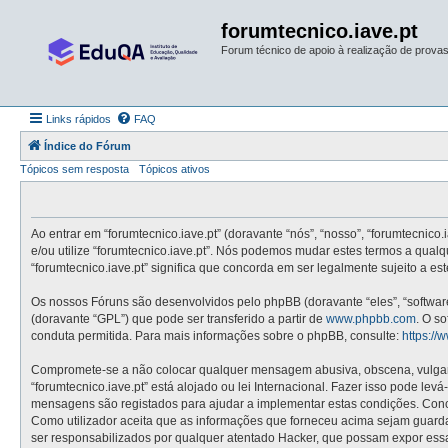
forumtecnico.iave.pt
Forum técnico de apoio à realização de provas 
Links rápidos
FAQ
Índice do Fórum
Tópicos sem resposta
Tópicos ativos
Ao entrar em “forumtecnico.iave.pt” (doravante “nós”, “nosso”, “forumtecnico.
e/ou utilize “forumtecnico.iave.pt”. Nós podemos mudar estes termos a qual
“forumtecnico.iave.pt” significa que concorda em ser legalmente sujeito a e
Os nossos Fóruns são desenvolvidos pelo phpBB (doravante “eles”, “softwa
(doravante “GPL”) que pode ser transferido a partir de
www.phpbb.com
. O s
conduta permitida. Para mais informações sobre o phpBB, consulte:
https:/
Compromete-se a não colocar qualquer mensagem abusiva, obscena, vulgar, i
“forumtecnico.iave.pt” está alojado ou lei Internacional. Fazer isso pode le
mensagens são registados para ajudar a implementar estas condições. Concor
Como utilizador aceita que as informações que forneceu acima sejam guard
ser responsabilizados por qualquer atentado Hacker, que possam expor ess