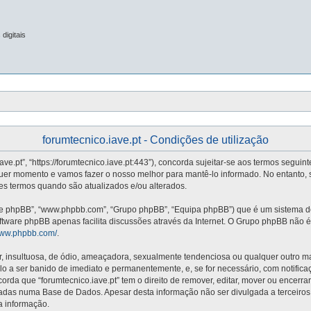
digitais
forumtecnico.iave.pt - Condições de utilização
iave.pt”, “https://forumtecnico.iave.pt:443”), concorda sujeitar-se aos termos segui
quer momento e vamos fazer o nosso melhor para mantê-lo informado. No entanto, 
stes termos quando são atualizados e/ou alterados.
re phpBB”, “www.phpbb.com”, “Grupo phpBB”, “Equipa phpBB”) que é um sistema de 
oftware phpBB apenas facilita discussões através da Internet. O Grupo phpBB não
/www.phpbb.com/
.
nsultuosa, de ódio, ameaçadora, sexualmente tendenciosa ou qualquer outro mater
vá-lo a ser banido de imediato e permanentemente, e, se for necessário, com notifi
da que “forumtecnico.iave.pt” tem o direito de remover, editar, mover ou encerra
adas numa Base de Dados. Apesar desta informação não ser divulgada a terceiros
a informação.