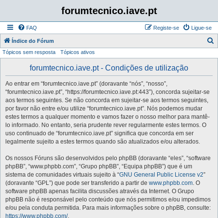
forumtecnico.iave.pt
FAQ
Registe-se
Ligue-se
P
Índice do Fórum
Tópicos sem resposta
Tópicos ativos
e
s
forumtecnico.iave.pt - Condições de utilização
q
Ao entrar em “forumtecnico.iave.pt” (doravante “nós”, “nosso”,
u
“forumtecnico.iave.pt”, “https://forumtecnico.iave.pt:443”), concorda sujeitar-se
i
aos termos seguintes. Se não concorda em sujeitar-se aos termos seguintes,
por favor não entre e/ou utilize “forumtecnico.iave.pt”. Nós podemos mudar
s
estes termos a qualquer momento e vamos fazer o nosso melhor para mantê-
a
lo informado. No entanto, seria prudente rever regularmente estes termos. O
uso continuado de “forumtecnico.iave.pt” significa que concorda em ser
r
legalmente sujeito a estes termos quando são atualizados e/ou alterados.
Os nossos Fóruns são desenvolvidos pelo phpBB (doravante “eles”, “software
phpBB”, “www.phpbb.com”, “Grupo phpBB”, “Equipa phpBB”) que é um
sistema de comunidades virtuais sujeito à “
GNU General Public License v2
”
(doravante “GPL”) que pode ser transferido a partir de
www.phpbb.com
. O
software phpBB apenas facilita discussões através da Internet. O Grupo
phpBB não é responsável pelo conteúdo que nós permitimos e/ou impedimos
e/ou pela conduta permitida. Para mais informações sobre o phpBB, consulte:
https://www.phpbb.com/
.