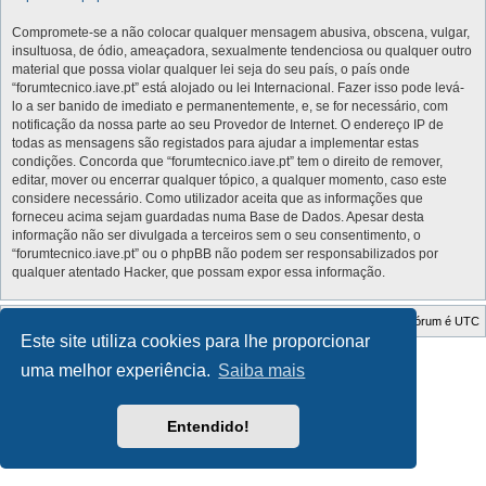
Compromete-se a não colocar qualquer mensagem abusiva, obscena, vulgar,
insultuosa, de ódio, ameaçadora, sexualmente tendenciosa ou qualquer outro
material que possa violar qualquer lei seja do seu país, o país onde
“forumtecnico.iave.pt” está alojado ou lei Internacional. Fazer isso pode levá-
lo a ser banido de imediato e permanentemente, e, se for necessário, com
notificação da nossa parte ao seu Provedor de Internet. O endereço IP de
todas as mensagens são registados para ajudar a implementar estas
condições. Concorda que “forumtecnico.iave.pt” tem o direito de remover,
editar, mover ou encerrar qualquer tópico, a qualquer momento, caso este
considere necessário. Como utilizador aceita que as informações que
forneceu acima sejam guardadas numa Base de Dados. Apesar desta
informação não ser divulgada a terceiros sem o seu consentimento, o
“forumtecnico.iave.pt” ou o phpBB não podem ser responsabilizados por
qualquer atentado Hacker, que possam expor essa informação.
Índice do Fórum
O Fuso Horário do Fórum é
UTC
Este site utiliza cookies para lhe proporcionar
Style Developer by ©
GTA game
Forum.
uma melhor experiência.
Saiba mais
Desenvolvido por
phpBB
® Forum Software © phpBB Limited
Traduzido por:
phpBB Portugal
Privacidade
|
Termos
Entendido!