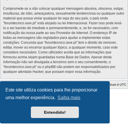
Compromete-se a não colocar qualquer mensagem abusiva, obscena, vulgar,
insultuosa, de ódio, ameaçadora, sexualmente tendenciosa ou qualquer outro
material que possa violar qualquer lei seja do seu país, o país onde
“forumtecnico.iave.pt” está alojado ou lei Internacional. Fazer isso pode levá-
lo a ser banido de imediato e permanentemente, e, se for necessário, com
notificação da nossa parte ao seu Provedor de Internet. O endereço IP de
todas as mensagens são registados para ajudar a implementar estas
condições. Concorda que “forumtecnico.iave.pt” tem o direito de remover,
editar, mover ou encerrar qualquer tópico, a qualquer momento, caso este
considere necessário. Como utilizador aceita que as informações que
forneceu acima sejam guardadas numa Base de Dados. Apesar desta
informação não ser divulgada a terceiros sem o seu consentimento, o
“forumtecnico.iave.pt” ou o phpBB não podem ser responsabilizados por
qualquer atentado Hacker, que possam expor essa informação.
Índice do Fórum
O Fuso Horário do Fórum é
UTC
Este site utiliza cookies para lhe proporcionar
Style Developer by ©
GTA game
Forum.
uma melhor experiência.
Saiba mais
Desenvolvido por
phpBB
® Forum Software © phpBB Limited
Traduzido por:
phpBB Portugal
Privacidade
|
Termos
Entendido!