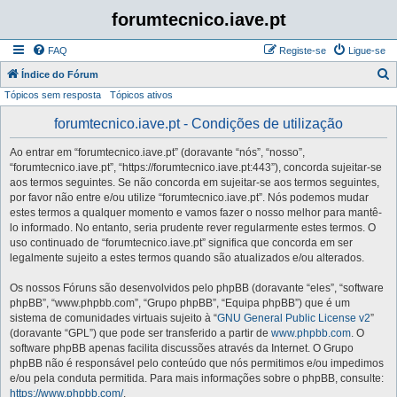
forumtecnico.iave.pt
FAQ
Registe-se
Ligue-se
P
Índice do Fórum
Tópicos sem resposta
Tópicos ativos
e
s
forumtecnico.iave.pt - Condições de utilização
q
Ao entrar em “forumtecnico.iave.pt” (doravante “nós”, “nosso”,
u
“forumtecnico.iave.pt”, “https://forumtecnico.iave.pt:443”), concorda sujeitar-se
i
aos termos seguintes. Se não concorda em sujeitar-se aos termos seguintes,
por favor não entre e/ou utilize “forumtecnico.iave.pt”. Nós podemos mudar
s
estes termos a qualquer momento e vamos fazer o nosso melhor para mantê-
a
lo informado. No entanto, seria prudente rever regularmente estes termos. O
uso continuado de “forumtecnico.iave.pt” significa que concorda em ser
r
legalmente sujeito a estes termos quando são atualizados e/ou alterados.
Os nossos Fóruns são desenvolvidos pelo phpBB (doravante “eles”, “software
phpBB”, “www.phpbb.com”, “Grupo phpBB”, “Equipa phpBB”) que é um
sistema de comunidades virtuais sujeito à “
GNU General Public License v2
”
(doravante “GPL”) que pode ser transferido a partir de
www.phpbb.com
. O
software phpBB apenas facilita discussões através da Internet. O Grupo
phpBB não é responsável pelo conteúdo que nós permitimos e/ou impedimos
e/ou pela conduta permitida. Para mais informações sobre o phpBB, consulte:
https://www.phpbb.com/
.