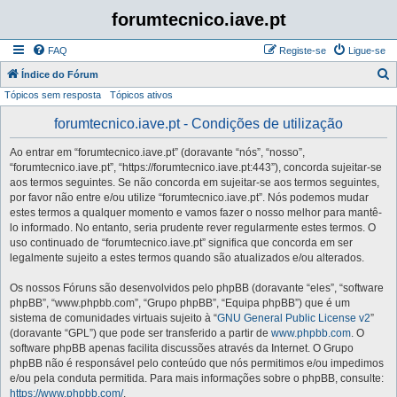
forumtecnico.iave.pt
FAQ
Registe-se
Ligue-se
P
Índice do Fórum
Tópicos sem resposta
Tópicos ativos
e
s
forumtecnico.iave.pt - Condições de utilização
q
Ao entrar em “forumtecnico.iave.pt” (doravante “nós”, “nosso”,
u
“forumtecnico.iave.pt”, “https://forumtecnico.iave.pt:443”), concorda sujeitar-se
i
aos termos seguintes. Se não concorda em sujeitar-se aos termos seguintes,
por favor não entre e/ou utilize “forumtecnico.iave.pt”. Nós podemos mudar
s
estes termos a qualquer momento e vamos fazer o nosso melhor para mantê-
a
lo informado. No entanto, seria prudente rever regularmente estes termos. O
uso continuado de “forumtecnico.iave.pt” significa que concorda em ser
r
legalmente sujeito a estes termos quando são atualizados e/ou alterados.
Os nossos Fóruns são desenvolvidos pelo phpBB (doravante “eles”, “software
phpBB”, “www.phpbb.com”, “Grupo phpBB”, “Equipa phpBB”) que é um
sistema de comunidades virtuais sujeito à “
GNU General Public License v2
”
(doravante “GPL”) que pode ser transferido a partir de
www.phpbb.com
. O
software phpBB apenas facilita discussões através da Internet. O Grupo
phpBB não é responsável pelo conteúdo que nós permitimos e/ou impedimos
e/ou pela conduta permitida. Para mais informações sobre o phpBB, consulte:
https://www.phpbb.com/
.