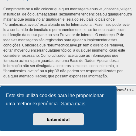
Compromete-se a não colocar qualquer mensagem abusiva, obscena, vulgar,
insultuosa, de ódio, ameaçadora, sexualmente tendenciosa ou qualquer outro
material que possa violar qualquer lei seja do seu país, o país onde
“forumtecnico.iave.pt” está alojado ou lei Internacional. Fazer isso pode levá-
lo a ser banido de imediato e permanentemente, e, se for necessário, com
notificação da nossa parte ao seu Provedor de Internet. O endereço IP de
todas as mensagens são registados para ajudar a implementar estas
condições. Concorda que “forumtecnico.iave.pt” tem o direito de remover,
editar, mover ou encerrar qualquer tópico, a qualquer momento, caso este
considere necessário. Como utilizador aceita que as informações que
forneceu acima sejam guardadas numa Base de Dados. Apesar desta
informação não ser divulgada a terceiros sem o seu consentimento, o
“forumtecnico.iave.pt” ou o phpBB não podem ser responsabilizados por
qualquer atentado Hacker, que possam expor essa informação.
Índice do Fórum
O Fuso Horário do Fórum é
UTC
Este site utiliza cookies para lhe proporcionar
Style Developer by ©
GTA game
Forum.
uma melhor experiência.
Saiba mais
Desenvolvido por
phpBB
® Forum Software © phpBB Limited
Traduzido por:
phpBB Portugal
Privacidade
|
Termos
Entendido!