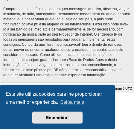
Compromete-se a não colocar qualquer mensagem abusiva, obscena, vulgar,
insultuosa, de ódio, ameaçadora, sexualmente tendenciosa ou qualquer outro
material que possa violar qualquer lei seja do seu país, o país onde
“forumtecnico.iave.pt” está alojado ou lei Internacional. Fazer isso pode levá-
lo a ser banido de imediato e permanentemente, e, se for necessário, com
notificação da nossa parte ao seu Provedor de Internet. O endereço IP de
todas as mensagens são registados para ajudar a implementar estas
condições. Concorda que “forumtecnico.iave.pt” tem o direito de remover,
editar, mover ou encerrar qualquer tópico, a qualquer momento, caso este
considere necessário. Como utilizador aceita que as informações que
forneceu acima sejam guardadas numa Base de Dados. Apesar desta
informação não ser divulgada a terceiros sem o seu consentimento, o
“forumtecnico.iave.pt” ou o phpBB não podem ser responsabilizados por
qualquer atentado Hacker, que possam expor essa informação.
Índice do Fórum
O Fuso Horário do Fórum é
UTC
Este site utiliza cookies para lhe proporcionar
Style Developer by ©
GTA game
Forum.
uma melhor experiência.
Saiba mais
Desenvolvido por
phpBB
® Forum Software © phpBB Limited
Traduzido por:
phpBB Portugal
Privacidade
|
Termos
Entendido!