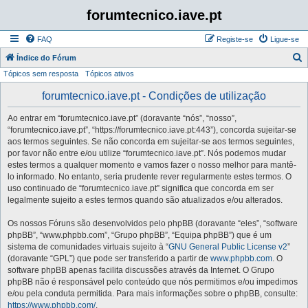
forumtecnico.iave.pt
FAQ
Registe-se
Ligue-se
P
Índice do Fórum
Tópicos sem resposta
Tópicos ativos
e
s
forumtecnico.iave.pt - Condições de utilização
q
Ao entrar em “forumtecnico.iave.pt” (doravante “nós”, “nosso”,
u
“forumtecnico.iave.pt”, “https://forumtecnico.iave.pt:443”), concorda sujeitar-se
i
aos termos seguintes. Se não concorda em sujeitar-se aos termos seguintes,
por favor não entre e/ou utilize “forumtecnico.iave.pt”. Nós podemos mudar
s
estes termos a qualquer momento e vamos fazer o nosso melhor para mantê-
a
lo informado. No entanto, seria prudente rever regularmente estes termos. O
uso continuado de “forumtecnico.iave.pt” significa que concorda em ser
r
legalmente sujeito a estes termos quando são atualizados e/ou alterados.
Os nossos Fóruns são desenvolvidos pelo phpBB (doravante “eles”, “software
phpBB”, “www.phpbb.com”, “Grupo phpBB”, “Equipa phpBB”) que é um
sistema de comunidades virtuais sujeito à “
GNU General Public License v2
”
(doravante “GPL”) que pode ser transferido a partir de
www.phpbb.com
. O
software phpBB apenas facilita discussões através da Internet. O Grupo
phpBB não é responsável pelo conteúdo que nós permitimos e/ou impedimos
e/ou pela conduta permitida. Para mais informações sobre o phpBB, consulte:
https://www.phpbb.com/
.