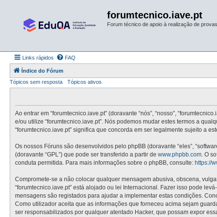
forumtecnico.iave.pt
Forum técnico de apoio à realização de provas 
Links rápidos
FAQ
Índice do Fórum
Tópicos sem resposta
Tópicos ativos
Ao entrar em “forumtecnico.iave.pt” (doravante “nós”, “nosso”, “forumtecnico.
e/ou utilize “forumtecnico.iave.pt”. Nós podemos mudar estes termos a qual
“forumtecnico.iave.pt” significa que concorda em ser legalmente sujeito a e
Os nossos Fóruns são desenvolvidos pelo phpBB (doravante “eles”, “softwa
(doravante “GPL”) que pode ser transferido a partir de
www.phpbb.com
. O s
conduta permitida. Para mais informações sobre o phpBB, consulte:
https:/
Compromete-se a não colocar qualquer mensagem abusiva, obscena, vulgar, i
“forumtecnico.iave.pt” está alojado ou lei Internacional. Fazer isso pode le
mensagens são registados para ajudar a implementar estas condições. Concor
Como utilizador aceita que as informações que forneceu acima sejam guard
ser responsabilizados por qualquer atentado Hacker, que possam expor ess