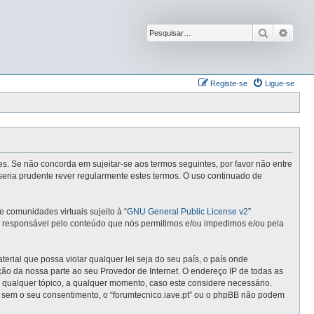
Pesquisar
Pesqu
Registe-se
Ligue-se
ntes. Se não concorda em sujeitar-se aos termos seguintes, por favor não entre
seria prudente rever regularmente estes termos. O uso continuado de
comunidades virtuais sujeito à “
GNU General Public License v2
”
 é responsável pelo conteúdo que nós permitimos e/ou impedimos e/ou pela
ial que possa violar qualquer lei seja do seu país, o país onde
cação da nossa parte ao seu Provedor de Internet. O endereço IP de todas as
r qualquer tópico, a qualquer momento, caso este considere necessário.
 sem o seu consentimento, o “forumtecnico.iave.pt” ou o phpBB não podem