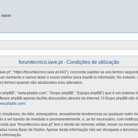
digitais
forumtecnico.iave.pt - Condições de utilização
iave.pt”, “https://forumtecnico.iave.pt:443”), concorda sujeitar-se aos termos segui
quer momento e vamos fazer o nosso melhor para mantê-lo informado. No entanto, 
stes termos quando são atualizados e/ou alterados.
re phpBB”, “www.phpbb.com”, “Grupo phpBB”, “Equipa phpBB”) que é um sistema de 
oftware phpBB apenas facilita discussões através da Internet. O Grupo phpBB não
/www.phpbb.com/
.
nsultuosa, de ódio, ameaçadora, sexualmente tendenciosa ou qualquer outro mater
vá-lo a ser banido de imediato e permanentemente, e, se for necessário, com notifi
da que “forumtecnico.iave.pt” tem o direito de remover, editar, mover ou encerra
adas numa Base de Dados. Apesar desta informação não ser divulgada a terceiros
a informação.