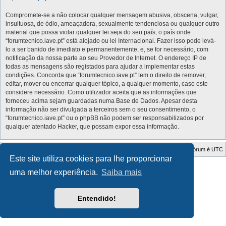
Compromete-se a não colocar qualquer mensagem abusiva, obscena, vulgar,
insultuosa, de ódio, ameaçadora, sexualmente tendenciosa ou qualquer outro
material que possa violar qualquer lei seja do seu país, o país onde
“forumtecnico.iave.pt” está alojado ou lei Internacional. Fazer isso pode levá-
lo a ser banido de imediato e permanentemente, e, se for necessário, com
notificação da nossa parte ao seu Provedor de Internet. O endereço IP de
todas as mensagens são registados para ajudar a implementar estas
condições. Concorda que “forumtecnico.iave.pt” tem o direito de remover,
editar, mover ou encerrar qualquer tópico, a qualquer momento, caso este
considere necessário. Como utilizador aceita que as informações que
forneceu acima sejam guardadas numa Base de Dados. Apesar desta
informação não ser divulgada a terceiros sem o seu consentimento, o
“forumtecnico.iave.pt” ou o phpBB não podem ser responsabilizados por
qualquer atentado Hacker, que possam expor essa informação.
Índice do Fórum
O Fuso Horário do Fórum é
UTC
Este site utiliza cookies para lhe proporcionar
Style Developer by ©
GTA game
Forum.
uma melhor experiência.
Saiba mais
Desenvolvido por
phpBB
® Forum Software © phpBB Limited
Traduzido por:
phpBB Portugal
Privacidade
|
Termos
Entendido!