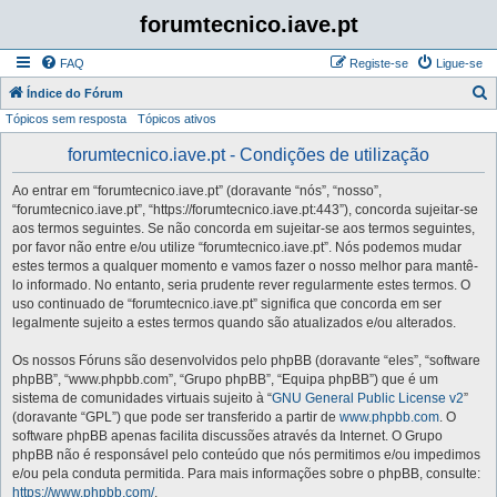
forumtecnico.iave.pt
FAQ
Registe-se
Ligue-se
P
Índice do Fórum
Tópicos sem resposta
Tópicos ativos
e
s
forumtecnico.iave.pt - Condições de utilização
q
Ao entrar em “forumtecnico.iave.pt” (doravante “nós”, “nosso”,
u
“forumtecnico.iave.pt”, “https://forumtecnico.iave.pt:443”), concorda sujeitar-se
i
aos termos seguintes. Se não concorda em sujeitar-se aos termos seguintes,
por favor não entre e/ou utilize “forumtecnico.iave.pt”. Nós podemos mudar
s
estes termos a qualquer momento e vamos fazer o nosso melhor para mantê-
a
lo informado. No entanto, seria prudente rever regularmente estes termos. O
uso continuado de “forumtecnico.iave.pt” significa que concorda em ser
r
legalmente sujeito a estes termos quando são atualizados e/ou alterados.
Os nossos Fóruns são desenvolvidos pelo phpBB (doravante “eles”, “software
phpBB”, “www.phpbb.com”, “Grupo phpBB”, “Equipa phpBB”) que é um
sistema de comunidades virtuais sujeito à “
GNU General Public License v2
”
(doravante “GPL”) que pode ser transferido a partir de
www.phpbb.com
. O
software phpBB apenas facilita discussões através da Internet. O Grupo
phpBB não é responsável pelo conteúdo que nós permitimos e/ou impedimos
e/ou pela conduta permitida. Para mais informações sobre o phpBB, consulte:
https://www.phpbb.com/
.