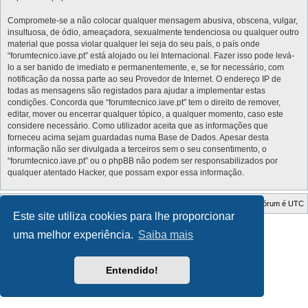
Compromete-se a não colocar qualquer mensagem abusiva, obscena, vulgar,
insultuosa, de ódio, ameaçadora, sexualmente tendenciosa ou qualquer outro
material que possa violar qualquer lei seja do seu país, o país onde
“forumtecnico.iave.pt” está alojado ou lei Internacional. Fazer isso pode levá-
lo a ser banido de imediato e permanentemente, e, se for necessário, com
notificação da nossa parte ao seu Provedor de Internet. O endereço IP de
todas as mensagens são registados para ajudar a implementar estas
condições. Concorda que “forumtecnico.iave.pt” tem o direito de remover,
editar, mover ou encerrar qualquer tópico, a qualquer momento, caso este
considere necessário. Como utilizador aceita que as informações que
forneceu acima sejam guardadas numa Base de Dados. Apesar desta
informação não ser divulgada a terceiros sem o seu consentimento, o
“forumtecnico.iave.pt” ou o phpBB não podem ser responsabilizados por
qualquer atentado Hacker, que possam expor essa informação.
Índice do Fórum
O Fuso Horário do Fórum é
UTC
Este site utiliza cookies para lhe proporcionar
Style Developer by ©
GTA game
Forum.
uma melhor experiência.
Saiba mais
Desenvolvido por
phpBB
® Forum Software © phpBB Limited
Traduzido por:
phpBB Portugal
Privacidade
|
Termos
Entendido!