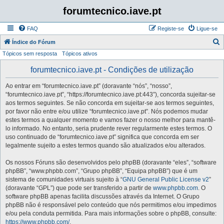
forumtecnico.iave.pt
FAQ
Registe-se
Ligue-se
P
Índice do Fórum
Tópicos sem resposta
Tópicos ativos
e
s
forumtecnico.iave.pt - Condições de utilização
q
Ao entrar em “forumtecnico.iave.pt” (doravante “nós”, “nosso”,
u
“forumtecnico.iave.pt”, “https://forumtecnico.iave.pt:443”), concorda sujeitar-se
i
aos termos seguintes. Se não concorda em sujeitar-se aos termos seguintes,
por favor não entre e/ou utilize “forumtecnico.iave.pt”. Nós podemos mudar
s
estes termos a qualquer momento e vamos fazer o nosso melhor para mantê-
a
lo informado. No entanto, seria prudente rever regularmente estes termos. O
uso continuado de “forumtecnico.iave.pt” significa que concorda em ser
r
legalmente sujeito a estes termos quando são atualizados e/ou alterados.
Os nossos Fóruns são desenvolvidos pelo phpBB (doravante “eles”, “software
phpBB”, “www.phpbb.com”, “Grupo phpBB”, “Equipa phpBB”) que é um
sistema de comunidades virtuais sujeito à “
GNU General Public License v2
”
(doravante “GPL”) que pode ser transferido a partir de
www.phpbb.com
. O
software phpBB apenas facilita discussões através da Internet. O Grupo
phpBB não é responsável pelo conteúdo que nós permitimos e/ou impedimos
e/ou pela conduta permitida. Para mais informações sobre o phpBB, consulte:
https://www.phpbb.com/
.