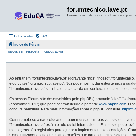
forumtecnico.iave.pt
Forum técnico de apoio à realização de provas 
Links rápidos
FAQ
Índice do Fórum
Tópicos sem resposta
Tópicos ativos
Ao entrar em “forumtecnico.iave.pt” (doravante “nós”, “nosso”, “forumtecnico.
e/ou utilize “forumtecnico.iave.pt”. Nós podemos mudar estes termos a qual
“forumtecnico.iave.pt” significa que concorda em ser legalmente sujeito a e
Os nossos Fóruns são desenvolvidos pelo phpBB (doravante “eles”, “softwa
(doravante “GPL”) que pode ser transferido a partir de
www.phpbb.com
. O s
conduta permitida. Para mais informações sobre o phpBB, consulte:
https:/
Compromete-se a não colocar qualquer mensagem abusiva, obscena, vulgar, i
“forumtecnico.iave.pt” está alojado ou lei Internacional. Fazer isso pode le
mensagens são registados para ajudar a implementar estas condições. Concor
Como utilizador aceita que as informações que forneceu acima sejam guard