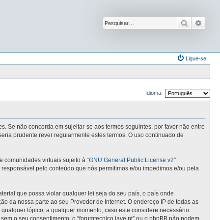
Pesquisar
Pesqu
Ligue-se
Idioma:
ntes. Se não concorda em sujeitar-se aos termos seguintes, por favor não entre
seria prudente rever regularmente estes termos. O uso continuado de
comunidades virtuais sujeito à “
GNU General Public License v2
”
 é responsável pelo conteúdo que nós permitimos e/ou impedimos e/ou pela
ial que possa violar qualquer lei seja do seu país, o país onde
cação da nossa parte ao seu Provedor de Internet. O endereço IP de todas as
r qualquer tópico, a qualquer momento, caso este considere necessário.
 sem o seu consentimento, o “forumtecnico.iave.pt” ou o phpBB não podem