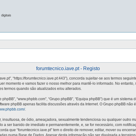
digitais
forumtecnico.iave.pt - Registo
iave.pt”, “https://forumtecnico.iave.pt:443”), concorda sujeitar-se aos termos segui
quer momento e vamos fazer o nosso melhor para mantê-lo informado. No entanto, 
stes termos quando são atualizados e/ou alterados.
re phpBB”, “www.phpbb.com”, “Grupo phpBB”, “Equipa phpBB”) que é um sistema de 
oftware phpBB apenas facilita discussões através da Internet. O Grupo phpBB não
/www.phpbb.com/
.
nsultuosa, de ódio, ameaçadora, sexualmente tendenciosa ou qualquer outro mater
vá-lo a ser banido de imediato e permanentemente, e, se for necessário, com notifi
da que “forumtecnico.iave.pt” tem o direito de remover, editar, mover ou encerra
adas numa Base de Dados. Apesar desta informação não ser divulgada a terceiros