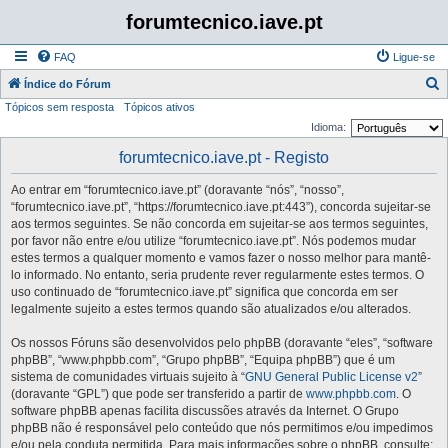
forumtecnico.iave.pt
FAQ
Ligue-se
P
Índice do Fórum
Tópicos sem resposta
Tópicos ativos
e
Idioma:
s
forumtecnico.iave.pt - Registo
q
u
Ao entrar em “forumtecnico.iave.pt” (doravante “nós”, “nosso”,
i
“forumtecnico.iave.pt”, “https://forumtecnico.iave.pt:443”), concorda sujeitar-se
aos termos seguintes. Se não concorda em sujeitar-se aos termos seguintes,
s
por favor não entre e/ou utilize “forumtecnico.iave.pt”. Nós podemos mudar
a
estes termos a qualquer momento e vamos fazer o nosso melhor para mantê-
lo informado. No entanto, seria prudente rever regularmente estes termos. O
r
uso continuado de “forumtecnico.iave.pt” significa que concorda em ser
legalmente sujeito a estes termos quando são atualizados e/ou alterados.
Os nossos Fóruns são desenvolvidos pelo phpBB (doravante “eles”, “software
phpBB”, “www.phpbb.com”, “Grupo phpBB”, “Equipa phpBB”) que é um
sistema de comunidades virtuais sujeito à “
GNU General Public License v2
”
(doravante “GPL”) que pode ser transferido a partir de
www.phpbb.com
. O
software phpBB apenas facilita discussões através da Internet. O Grupo
phpBB não é responsável pelo conteúdo que nós permitimos e/ou impedimos
e/ou pela conduta permitida. Para mais informações sobre o phpBB, consulte: