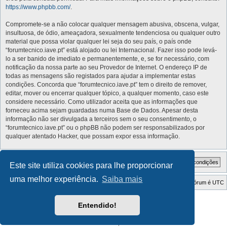
https://www.phpbb.com/
.
Compromete-se a não colocar qualquer mensagem abusiva, obscena, vulgar,
insultuosa, de ódio, ameaçadora, sexualmente tendenciosa ou qualquer outro
material que possa violar qualquer lei seja do seu país, o país onde
“forumtecnico.iave.pt” está alojado ou lei Internacional. Fazer isso pode levá-
lo a ser banido de imediato e permanentemente, e, se for necessário, com
notificação da nossa parte ao seu Provedor de Internet. O endereço IP de
todas as mensagens são registados para ajudar a implementar estas
condições. Concorda que “forumtecnico.iave.pt” tem o direito de remover,
editar, mover ou encerrar qualquer tópico, a qualquer momento, caso este
considere necessário. Como utilizador aceita que as informações que
forneceu acima sejam guardadas numa Base de Dados. Apesar desta
informação não ser divulgada a terceiros sem o seu consentimento, o
“forumtecnico.iave.pt” ou o phpBB não podem ser responsabilizados por
qualquer atentado Hacker, que possam expor essa informação.
Este site utiliza cookies para lhe proporcionar
uma melhor experiência.
Saiba mais
Índice do Fórum
O Fuso Horário do Fórum é
UTC
Style Developer by ©
GTA game
Forum.
Entendido!
Desenvolvido por
phpBB
® Forum Software © phpBB Limited
Traduzido por:
phpBB Portugal
Privacidade
|
Termos