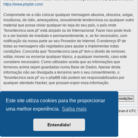
https://www.phpbb.com/
.
Compromete-se a não colocar qualquer mensagem abusiva, obscena, vulgar,
insultuosa, de ódio, ameaçadora, sexualmente tendenciosa ou qualquer outro
material que possa violar qualquer lei seja do seu país, o país onde
“forumtecnico.iave.pt” está alojado ou lei Internacional. Fazer isso pode levá-
lo a ser banido de imediato e permanentemente, e, se for necessário, com
notificação da nossa parte ao seu Provedor de Internet. O endereço IP de
todas as mensagens são registados para ajudar a implementar estas
condições. Concorda que “forumtecnico.iave.pt” tem o direito de remover,
editar, mover ou encerrar qualquer tópico, a qualquer momento, caso este
considere necessário. Como utilizador aceita que as informações que
forneceu acima sejam guardadas numa Base de Dados. Apesar desta
informação não ser divulgada a terceiros sem o seu consentimento, o
“forumtecnico.iave.pt” ou o phpBB não podem ser responsabilizados por
qualquer atentado Hacker, que possam expor essa informação.
Este site utiliza cookies para lhe proporcionar
uma melhor experiência.
Saiba mais
Índice do Fórum
O Fuso Horário do Fórum é
UTC
Style Developer by ©
GTA game
Forum.
Entendido!
Desenvolvido por
phpBB
® Forum Software © phpBB Limited
Traduzido por:
phpBB Portugal
Privacidade
|
Termos