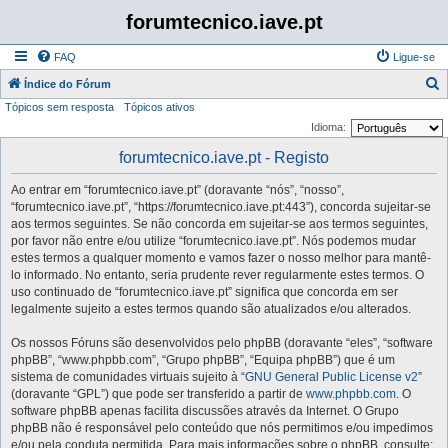
forumtecnico.iave.pt
FAQ
Ligue-se
P
Índice do Fórum
Tópicos sem resposta
Tópicos ativos
e
Idioma:
s
forumtecnico.iave.pt - Registo
q
u
Ao entrar em “forumtecnico.iave.pt” (doravante “nós”, “nosso”,
i
“forumtecnico.iave.pt”, “https://forumtecnico.iave.pt:443”), concorda sujeitar-se
aos termos seguintes. Se não concorda em sujeitar-se aos termos seguintes,
s
por favor não entre e/ou utilize “forumtecnico.iave.pt”. Nós podemos mudar
a
estes termos a qualquer momento e vamos fazer o nosso melhor para mantê-
lo informado. No entanto, seria prudente rever regularmente estes termos. O
r
uso continuado de “forumtecnico.iave.pt” significa que concorda em ser
legalmente sujeito a estes termos quando são atualizados e/ou alterados.
Os nossos Fóruns são desenvolvidos pelo phpBB (doravante “eles”, “software
phpBB”, “www.phpbb.com”, “Grupo phpBB”, “Equipa phpBB”) que é um
sistema de comunidades virtuais sujeito à “
GNU General Public License v2
”
(doravante “GPL”) que pode ser transferido a partir de
www.phpbb.com
. O
software phpBB apenas facilita discussões através da Internet. O Grupo
phpBB não é responsável pelo conteúdo que nós permitimos e/ou impedimos
e/ou pela conduta permitida. Para mais informações sobre o phpBB, consulte: