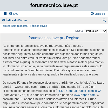
forumtecnico.iave.pt
FAQ
Ligue-se
P
Índice do Fórum
Tópicos sem resposta
Tópicos ativos
e
Idioma:
s
forumtecnico.iave.pt - Registo
q
u
Ao entrar em “forumtecnico.iave.pt” (doravante “nós”, “nosso”,
i
“forumtecnico.iave.pt”, “https://forumtecnico.iave.pt:443”), concorda sujeitar-se
aos termos seguintes. Se não concorda em sujeitar-se aos termos seguintes,
s
por favor não entre e/ou utilize “forumtecnico.iave.pt”. Nós podemos mudar
a
estes termos a qualquer momento e vamos fazer o nosso melhor para mantê-
lo informado. No entanto, seria prudente rever regularmente estes termos. O
r
uso continuado de “forumtecnico.iave.pt” significa que concorda em ser
legalmente sujeito a estes termos quando são atualizados e/ou alterados.
Os nossos Fóruns são desenvolvidos pelo phpBB (doravante “eles”, “software
phpBB”, “www.phpbb.com”, “Grupo phpBB”, “Equipa phpBB”) que é um
sistema de comunidades virtuais sujeito à “
GNU General Public License v2
”
(doravante “GPL”) que pode ser transferido a partir de
www.phpbb.com
. O
software phpBB apenas facilita discussões através da Internet. O Grupo
phpBB não é responsável pelo conteúdo que nós permitimos e/ou impedimos
e/ou pela conduta permitida. Para mais informações sobre o phpBB, consulte: