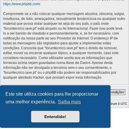
https://www.phpbb.com/
.
Compromete-se a não colocar qualquer mensagem abusiva, obscena, vulgar,
insultuosa, de ódio, ameaçadora, sexualmente tendenciosa ou qualquer outro
material que possa violar qualquer lei seja do seu país, o país onde
“forumtecnico.iave.pt” está alojado ou lei Internacional. Fazer isso pode levá-
lo a ser banido de imediato e permanentemente, e, se for necessário, com
notificação da nossa parte ao seu Provedor de Internet. O endereço IP de
todas as mensagens são registados para ajudar a implementar estas
condições. Concorda que “forumtecnico.iave.pt” tem o direito de remover,
editar, mover ou encerrar qualquer tópico, a qualquer momento, caso este
considere necessário. Como utilizador aceita que as informações que
forneceu acima sejam guardadas numa Base de Dados. Apesar desta
informação não ser divulgada a terceiros sem o seu consentimento, o
“forumtecnico.iave.pt” ou o phpBB não podem ser responsabilizados por
qualquer atentado Hacker, que possam expor essa informação.
Este site utiliza cookies para lhe proporcionar
uma melhor experiência.
Saiba mais
Índice do Fórum
O Fuso Horário do Fórum é
UTC
Style Developer by ©
GTA game
Forum.
Entendido!
Desenvolvido por
phpBB
® Forum Software © phpBB Limited
Traduzido por:
phpBB Portugal
Privacidade
|
Termos