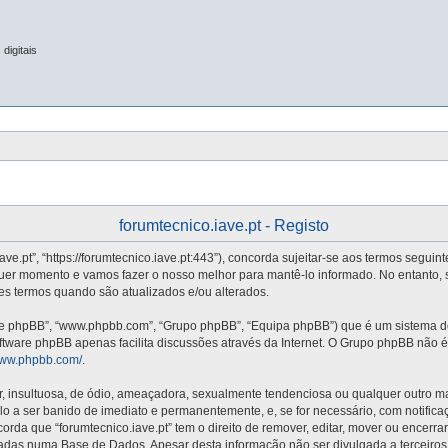
digitais
forumtecnico.iave.pt - Registo
iave.pt”, “https://forumtecnico.iave.pt:443”), concorda sujeitar-se aos termos segui
quer momento e vamos fazer o nosso melhor para mantê-lo informado. No entanto, 
stes termos quando são atualizados e/ou alterados.
re phpBB”, “www.phpbb.com”, “Grupo phpBB”, “Equipa phpBB”) que é um sistema de 
oftware phpBB apenas facilita discussões através da Internet. O Grupo phpBB não
/www.phpbb.com/
.
nsultuosa, de ódio, ameaçadora, sexualmente tendenciosa ou qualquer outro mater
vá-lo a ser banido de imediato e permanentemente, e, se for necessário, com notifi
da que “forumtecnico.iave.pt” tem o direito de remover, editar, mover ou encerra
adas numa Base de Dados. Apesar desta informação não ser divulgada a terceiros