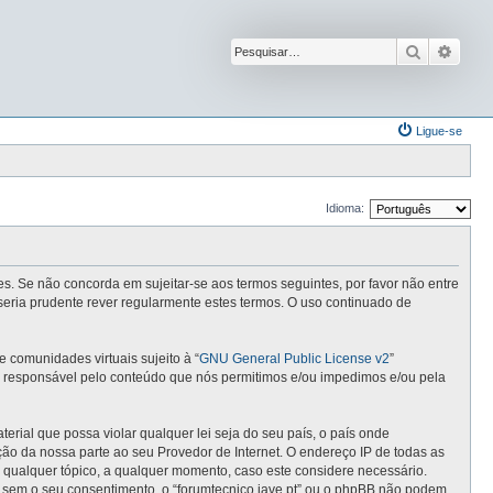
Pesquisar
Pesqu
Ligue-se
Idioma:
ntes. Se não concorda em sujeitar-se aos termos seguintes, por favor não entre
seria prudente rever regularmente estes termos. O uso continuado de
comunidades virtuais sujeito à “
GNU General Public License v2
”
 é responsável pelo conteúdo que nós permitimos e/ou impedimos e/ou pela
ial que possa violar qualquer lei seja do seu país, o país onde
cação da nossa parte ao seu Provedor de Internet. O endereço IP de todas as
r qualquer tópico, a qualquer momento, caso este considere necessário.
 sem o seu consentimento, o “forumtecnico.iave.pt” ou o phpBB não podem