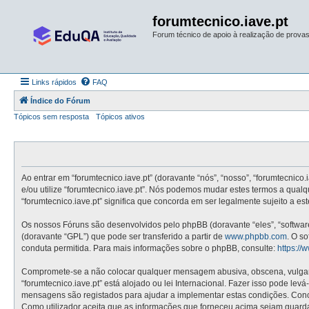
forumtecnico.iave.pt
Forum técnico de apoio à realização de provas 
Links rápidos
FAQ
Índice do Fórum
Tópicos sem resposta
Tópicos ativos
Ao entrar em “forumtecnico.iave.pt” (doravante “nós”, “nosso”, “forumtecnico.
e/ou utilize “forumtecnico.iave.pt”. Nós podemos mudar estes termos a qual
“forumtecnico.iave.pt” significa que concorda em ser legalmente sujeito a e
Os nossos Fóruns são desenvolvidos pelo phpBB (doravante “eles”, “softwa
(doravante “GPL”) que pode ser transferido a partir de
www.phpbb.com
. O s
conduta permitida. Para mais informações sobre o phpBB, consulte:
https:/
Compromete-se a não colocar qualquer mensagem abusiva, obscena, vulgar, i
“forumtecnico.iave.pt” está alojado ou lei Internacional. Fazer isso pode le
mensagens são registados para ajudar a implementar estas condições. Concor
Como utilizador aceita que as informações que forneceu acima sejam guard