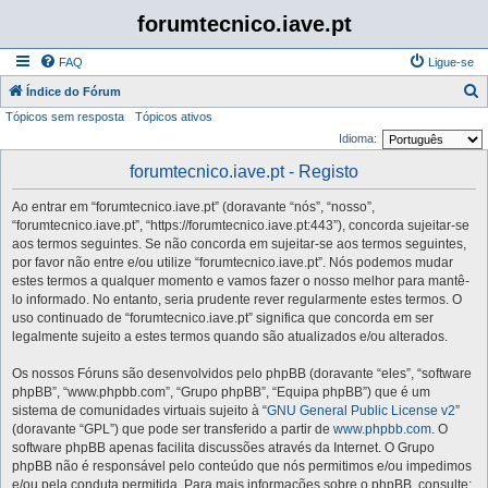
forumtecnico.iave.pt
FAQ
Ligue-se
P
Índice do Fórum
Tópicos sem resposta
Tópicos ativos
e
Idioma:
s
forumtecnico.iave.pt - Registo
q
u
Ao entrar em “forumtecnico.iave.pt” (doravante “nós”, “nosso”,
i
“forumtecnico.iave.pt”, “https://forumtecnico.iave.pt:443”), concorda sujeitar-se
aos termos seguintes. Se não concorda em sujeitar-se aos termos seguintes,
s
por favor não entre e/ou utilize “forumtecnico.iave.pt”. Nós podemos mudar
a
estes termos a qualquer momento e vamos fazer o nosso melhor para mantê-
lo informado. No entanto, seria prudente rever regularmente estes termos. O
r
uso continuado de “forumtecnico.iave.pt” significa que concorda em ser
legalmente sujeito a estes termos quando são atualizados e/ou alterados.
Os nossos Fóruns são desenvolvidos pelo phpBB (doravante “eles”, “software
phpBB”, “www.phpbb.com”, “Grupo phpBB”, “Equipa phpBB”) que é um
sistema de comunidades virtuais sujeito à “
GNU General Public License v2
”
(doravante “GPL”) que pode ser transferido a partir de
www.phpbb.com
. O
software phpBB apenas facilita discussões através da Internet. O Grupo
phpBB não é responsável pelo conteúdo que nós permitimos e/ou impedimos
e/ou pela conduta permitida. Para mais informações sobre o phpBB, consulte: