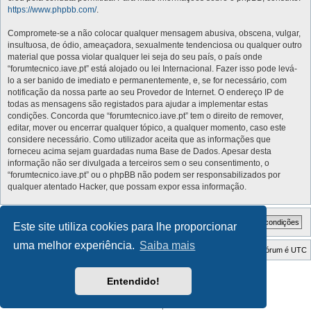
https://www.phpbb.com/
.
Compromete-se a não colocar qualquer mensagem abusiva, obscena, vulgar,
insultuosa, de ódio, ameaçadora, sexualmente tendenciosa ou qualquer outro
material que possa violar qualquer lei seja do seu país, o país onde
“forumtecnico.iave.pt” está alojado ou lei Internacional. Fazer isso pode levá-
lo a ser banido de imediato e permanentemente, e, se for necessário, com
notificação da nossa parte ao seu Provedor de Internet. O endereço IP de
todas as mensagens são registados para ajudar a implementar estas
condições. Concorda que “forumtecnico.iave.pt” tem o direito de remover,
editar, mover ou encerrar qualquer tópico, a qualquer momento, caso este
considere necessário. Como utilizador aceita que as informações que
forneceu acima sejam guardadas numa Base de Dados. Apesar desta
informação não ser divulgada a terceiros sem o seu consentimento, o
“forumtecnico.iave.pt” ou o phpBB não podem ser responsabilizados por
qualquer atentado Hacker, que possam expor essa informação.
Este site utiliza cookies para lhe proporcionar
uma melhor experiência.
Saiba mais
Índice do Fórum
O Fuso Horário do Fórum é
UTC
Style Developer by ©
GTA game
Forum.
Entendido!
Desenvolvido por
phpBB
® Forum Software © phpBB Limited
Traduzido por:
phpBB Portugal
Privacidade
|
Termos