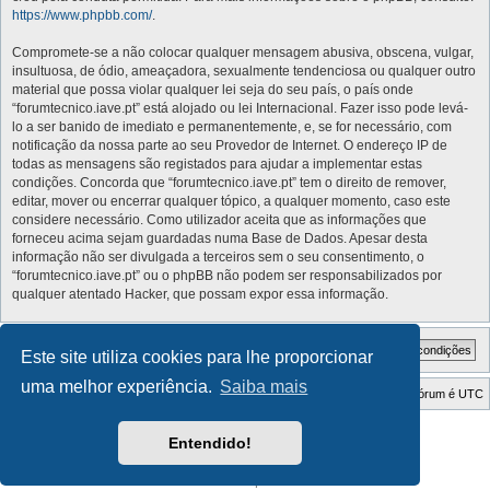
https://www.phpbb.com/
.
Compromete-se a não colocar qualquer mensagem abusiva, obscena, vulgar,
insultuosa, de ódio, ameaçadora, sexualmente tendenciosa ou qualquer outro
material que possa violar qualquer lei seja do seu país, o país onde
“forumtecnico.iave.pt” está alojado ou lei Internacional. Fazer isso pode levá-
lo a ser banido de imediato e permanentemente, e, se for necessário, com
notificação da nossa parte ao seu Provedor de Internet. O endereço IP de
todas as mensagens são registados para ajudar a implementar estas
condições. Concorda que “forumtecnico.iave.pt” tem o direito de remover,
editar, mover ou encerrar qualquer tópico, a qualquer momento, caso este
considere necessário. Como utilizador aceita que as informações que
forneceu acima sejam guardadas numa Base de Dados. Apesar desta
informação não ser divulgada a terceiros sem o seu consentimento, o
“forumtecnico.iave.pt” ou o phpBB não podem ser responsabilizados por
qualquer atentado Hacker, que possam expor essa informação.
Este site utiliza cookies para lhe proporcionar
uma melhor experiência.
Saiba mais
Índice do Fórum
O Fuso Horário do Fórum é
UTC
Style Developer by ©
GTA game
Forum.
Entendido!
Desenvolvido por
phpBB
® Forum Software © phpBB Limited
Traduzido por:
phpBB Portugal
Privacidade
|
Termos