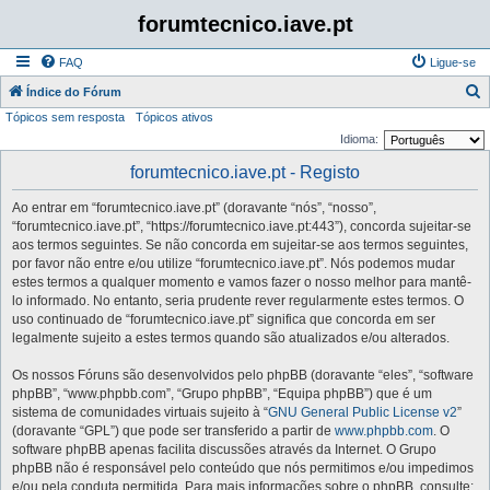
forumtecnico.iave.pt
FAQ
Ligue-se
P
Índice do Fórum
Tópicos sem resposta
Tópicos ativos
e
Idioma:
s
forumtecnico.iave.pt - Registo
q
u
Ao entrar em “forumtecnico.iave.pt” (doravante “nós”, “nosso”,
i
“forumtecnico.iave.pt”, “https://forumtecnico.iave.pt:443”), concorda sujeitar-se
aos termos seguintes. Se não concorda em sujeitar-se aos termos seguintes,
s
por favor não entre e/ou utilize “forumtecnico.iave.pt”. Nós podemos mudar
a
estes termos a qualquer momento e vamos fazer o nosso melhor para mantê-
lo informado. No entanto, seria prudente rever regularmente estes termos. O
r
uso continuado de “forumtecnico.iave.pt” significa que concorda em ser
legalmente sujeito a estes termos quando são atualizados e/ou alterados.
Os nossos Fóruns são desenvolvidos pelo phpBB (doravante “eles”, “software
phpBB”, “www.phpbb.com”, “Grupo phpBB”, “Equipa phpBB”) que é um
sistema de comunidades virtuais sujeito à “
GNU General Public License v2
”
(doravante “GPL”) que pode ser transferido a partir de
www.phpbb.com
. O
software phpBB apenas facilita discussões através da Internet. O Grupo
phpBB não é responsável pelo conteúdo que nós permitimos e/ou impedimos
e/ou pela conduta permitida. Para mais informações sobre o phpBB, consulte: