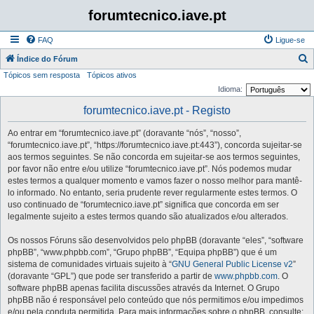
forumtecnico.iave.pt
FAQ
Ligue-se
P
Índice do Fórum
Tópicos sem resposta
Tópicos ativos
e
Idioma:
s
forumtecnico.iave.pt - Registo
q
u
Ao entrar em “forumtecnico.iave.pt” (doravante “nós”, “nosso”,
i
“forumtecnico.iave.pt”, “https://forumtecnico.iave.pt:443”), concorda sujeitar-se
aos termos seguintes. Se não concorda em sujeitar-se aos termos seguintes,
s
por favor não entre e/ou utilize “forumtecnico.iave.pt”. Nós podemos mudar
a
estes termos a qualquer momento e vamos fazer o nosso melhor para mantê-
lo informado. No entanto, seria prudente rever regularmente estes termos. O
r
uso continuado de “forumtecnico.iave.pt” significa que concorda em ser
legalmente sujeito a estes termos quando são atualizados e/ou alterados.
Os nossos Fóruns são desenvolvidos pelo phpBB (doravante “eles”, “software
phpBB”, “www.phpbb.com”, “Grupo phpBB”, “Equipa phpBB”) que é um
sistema de comunidades virtuais sujeito à “
GNU General Public License v2
”
(doravante “GPL”) que pode ser transferido a partir de
www.phpbb.com
. O
software phpBB apenas facilita discussões através da Internet. O Grupo
phpBB não é responsável pelo conteúdo que nós permitimos e/ou impedimos
e/ou pela conduta permitida. Para mais informações sobre o phpBB, consulte: