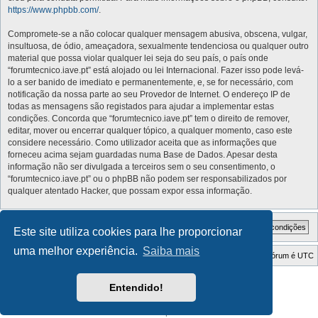
https://www.phpbb.com/
.
Compromete-se a não colocar qualquer mensagem abusiva, obscena, vulgar,
insultuosa, de ódio, ameaçadora, sexualmente tendenciosa ou qualquer outro
material que possa violar qualquer lei seja do seu país, o país onde
“forumtecnico.iave.pt” está alojado ou lei Internacional. Fazer isso pode levá-
lo a ser banido de imediato e permanentemente, e, se for necessário, com
notificação da nossa parte ao seu Provedor de Internet. O endereço IP de
todas as mensagens são registados para ajudar a implementar estas
condições. Concorda que “forumtecnico.iave.pt” tem o direito de remover,
editar, mover ou encerrar qualquer tópico, a qualquer momento, caso este
considere necessário. Como utilizador aceita que as informações que
forneceu acima sejam guardadas numa Base de Dados. Apesar desta
informação não ser divulgada a terceiros sem o seu consentimento, o
“forumtecnico.iave.pt” ou o phpBB não podem ser responsabilizados por
qualquer atentado Hacker, que possam expor essa informação.
Este site utiliza cookies para lhe proporcionar
uma melhor experiência.
Saiba mais
Índice do Fórum
O Fuso Horário do Fórum é
UTC
Style Developer by ©
GTA game
Forum.
Entendido!
Desenvolvido por
phpBB
® Forum Software © phpBB Limited
Traduzido por:
phpBB Portugal
Privacidade
|
Termos