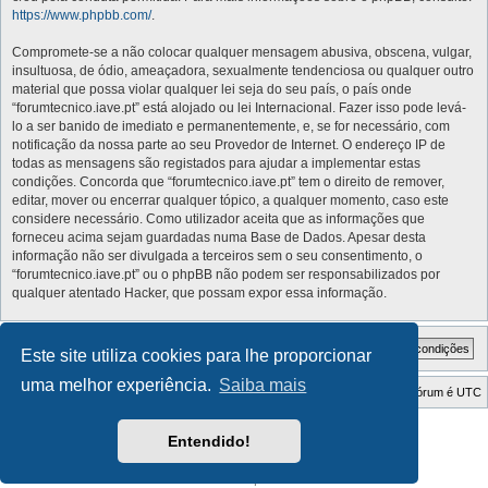
https://www.phpbb.com/
.
Compromete-se a não colocar qualquer mensagem abusiva, obscena, vulgar,
insultuosa, de ódio, ameaçadora, sexualmente tendenciosa ou qualquer outro
material que possa violar qualquer lei seja do seu país, o país onde
“forumtecnico.iave.pt” está alojado ou lei Internacional. Fazer isso pode levá-
lo a ser banido de imediato e permanentemente, e, se for necessário, com
notificação da nossa parte ao seu Provedor de Internet. O endereço IP de
todas as mensagens são registados para ajudar a implementar estas
condições. Concorda que “forumtecnico.iave.pt” tem o direito de remover,
editar, mover ou encerrar qualquer tópico, a qualquer momento, caso este
considere necessário. Como utilizador aceita que as informações que
forneceu acima sejam guardadas numa Base de Dados. Apesar desta
informação não ser divulgada a terceiros sem o seu consentimento, o
“forumtecnico.iave.pt” ou o phpBB não podem ser responsabilizados por
qualquer atentado Hacker, que possam expor essa informação.
Este site utiliza cookies para lhe proporcionar
uma melhor experiência.
Saiba mais
Índice do Fórum
O Fuso Horário do Fórum é
UTC
Style Developer by ©
GTA game
Forum.
Entendido!
Desenvolvido por
phpBB
® Forum Software © phpBB Limited
Traduzido por:
phpBB Portugal
Privacidade
|
Termos