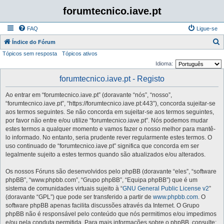
forumtecnico.iave.pt
FAQ
Ligue-se
P
Índice do Fórum
Tópicos sem resposta
Tópicos ativos
e
Idioma:
s
forumtecnico.iave.pt - Registo
q
u
Ao entrar em “forumtecnico.iave.pt” (doravante “nós”, “nosso”,
i
“forumtecnico.iave.pt”, “https://forumtecnico.iave.pt:443”), concorda sujeitar-se
aos termos seguintes. Se não concorda em sujeitar-se aos termos seguintes,
s
por favor não entre e/ou utilize “forumtecnico.iave.pt”. Nós podemos mudar
a
estes termos a qualquer momento e vamos fazer o nosso melhor para mantê-
lo informado. No entanto, seria prudente rever regularmente estes termos. O
r
uso continuado de “forumtecnico.iave.pt” significa que concorda em ser
legalmente sujeito a estes termos quando são atualizados e/ou alterados.
Os nossos Fóruns são desenvolvidos pelo phpBB (doravante “eles”, “software
phpBB”, “www.phpbb.com”, “Grupo phpBB”, “Equipa phpBB”) que é um
sistema de comunidades virtuais sujeito à “
GNU General Public License v2
”
(doravante “GPL”) que pode ser transferido a partir de
www.phpbb.com
. O
software phpBB apenas facilita discussões através da Internet. O Grupo
phpBB não é responsável pelo conteúdo que nós permitimos e/ou impedimos
e/ou pela conduta permitida. Para mais informações sobre o phpBB, consulte: